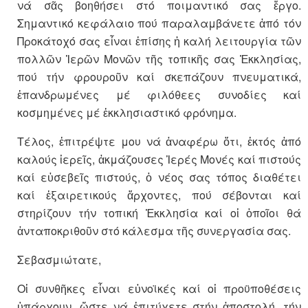
νά σᾶς βοηθήσει στό ποιμαντικό σας ἔργο.
Σημαντικό κεφάλαιο πού παραλαμβάνετε ἀπό τόν
Προκάτοχό σας εἶναι ἐπίσης ἡ καλή λειτουργία τῶν
πολλῶν Ἱερῶν Μονῶν τῆς τοπικῆς σας Ἐκκλησίας,
πού τήν φρουροῦν καί σκεπάζουν πνευματικά,
ἐπανδρωμένες μέ φιλόθεες συνοδίες καί
κοσμημένες μέ ἐκκλησιαστικό φρόνημα.
Τέλος, ἐπιτρέψτε μου νά ἀναφέρω ὅτι, ἐκτός ἀπό
καλούς ἱερεῖς, ἀκμάζουσες Ἱερές Μονές καί πιστούς
καί εὐσεβεῖς πιστούς, ὁ νέος σας τόπος διαθέτει
καί ἐξαιρετικούς ἄρχοντες, πού σέβονται καί
στηρίζουν τήν τοπική Ἐκκλησία καί οἱ ὁποῖοι θά
ἀνταποκριθοῦν στό κάλεσμα τῆς συνεργασία σας.
Σεβασμιώτατε,
Οἱ συνθῆκες εἶναι εὐνοϊκές καί οἱ προϋποθέσεις
ὑπάρχουν, ὥστε νά ἐπιτύχετε στήν ἀποστολή, τήν