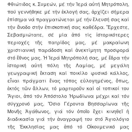
Φθιώτιδος κ. Συμεών, μέ τήν Ἱερά αὐτή Μητρόπολη,
πού γεννήθηκε μέ τήν ἐκλογή σας, ἀρχίζει σήμερα
ἐπίσημα νά πραγματώνεται μέ τήν ἔλευσή σας καί
τήν ἄνοδο στήν ἐπισκοπική σας καθέδρα. Ἔρχεστε,
Σεβασμιώτατε, σέ μία ἀπό τίς ἱστορικότερες
περιοχές τῆς πατρίδος μας, μέ μακραίωνη
χριστιανική παράδοση καί ἀνεκτίμητη προσφορά
στό ἔθνος μας. Ἡ Ἱερά Μητρόπολή σας, μέ ἕδρα τήν
ἱστορική αὐτή πόλη τῆς Λαμίας, μέ μεγάλη
γεωγραφική ἔκταση καί ποικίλο φυσικό κάλλος,
εἶναι πράγματι ἕνας τόπος εὐλογημένος, ὅπως,
ἐκτός τῶν ἄλλων, τό μαρτυροῦν καί οἱ τοπικοί του
Ἅγιοι, ἀπό τόν Ἀπόστολο Ἡρωδίωνα μέχρι καί τόν
σύγχρονό μας, Ὅσιο Γέροντα Βησσαρίωνα τῆς
Μονῆς Ἀγάθωνος, γιά τόν ὁποῖο ἔχει κινηθεῖ ἡ
διαδικασία γιά τήν ἀναγραφή του στό Ἁγιολόγιο
τῆς Ἐκκλησίας μας ἀπό τό Οἰκουμενικό μας