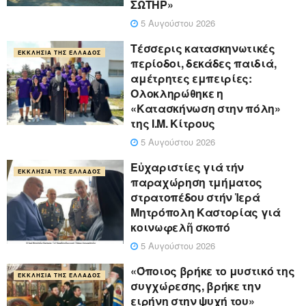
ΣΩΤΗΡ»
5 Αυγούστου 2026
Τέσσερις κατασκηνωτικές
ΕΚΚΛΗΣΊΑ ΤΗΣ ΕΛΛΆΔΟΣ
περίοδοι, δεκάδες παιδιά,
αμέτρητες εμπειρίες:
Ολοκληρώθηκε η
«Κατασκήνωση στην πόλη»
της Ι.Μ. Κίτρους
5 Αυγούστου 2026
Εὐχαριστίες γιά τήν
ΕΚΚΛΗΣΊΑ ΤΗΣ ΕΛΛΆΔΟΣ
παραχώρηση τμήματος
στρατοπέδου στήν Ἱερά
Μητρόπολη Καστορίας γιά
κοινωφελῆ σκοπό
5 Αυγούστου 2026
«Όποιος βρήκε το μυστικό της
ΕΚΚΛΗΣΊΑ ΤΗΣ ΕΛΛΆΔΟΣ
συγχώρεσης, βρήκε την
ειρήνη στην ψυχή του»