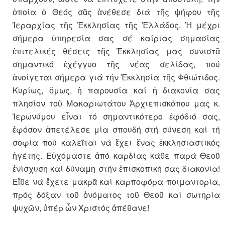
ὁποία ὁ Θεός σᾶς ἀνέθεσε διά τῆς ψήφου τῆς
Ἱεραρχίας τῆς Ἐκκλησίας τῆς Ἑλλάδος. Ἡ μέχρι
σήμερα ὑπηρεσία σας σέ καίριας σημασίας
ἐπιτελικές θέσεις τῆς Ἐκκλησίας μας συνιστᾶ
σημαντικό ἐχέγγυο τῆς νέας σελίδας, πού
ἀνοίγεται σήμερα γιά τήν Ἐκκλησία τῆς Φθιώτιδος.
Κυρίως, ὅμως, ἡ παρουσία καί ἡ διακονία σας
πλησίον τοῦ Μακαριωτάτου Ἀρχιεπισκόπου μας κ.
Ἱερωνύμου εἶναι τό σημαντικότερο ἐφόδιό σας,
ἐφόσον ἀπετέλεσε μία σπουδή στή σύνεση καί τή
σοφία πού καλεῖται νά ἔχει ἕνας ἐκκλησιαστικός
ἡγέτης. Εὐχόμαστε ἀπό καρδίας κάθε παρά Θεοῦ
ἐνίσχυση καί δύναμη στήν ἐπισκοπική σας διακονία!
Εἴθε νά ἔχετε μακρᾶ καί καρποφόρα ποιμαντορία,
πρός δόξαν τοῦ ὀνόματος τοῦ Θεοῦ καί σωτηρία
ψυχῶν, ὑπέρ ὧν Χριστός ἀπέθανε!