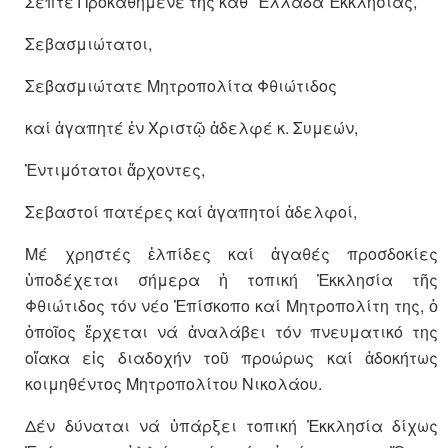
Σεπτέ Προκαθήμενε τῆς καθ΄ Ἑλλάδα Ἐκκλησίας,
Σεβασμιώτατοι,
Σεβασμιώτατε Μητροπολίτα Φθιώτιδος
καί ἀγαπητέ ἐν Χριστῷ ἀδελφέ κ. Συμεών,
Ἐντιμότατοι ἄρχοντες,
Σεβαστοί πατέρες καί ἀγαπητοί ἀδελφοί,
Μέ χρηστές ἐλπίδες καί ἀγαθές προσδοκίες
ὑποδέχεται σήμερα ἡ τοπική Ἐκκλησία τῆς
Φθιώτιδος τόν νέο Ἐπίσκοπο καί Μητροπολίτη της, ὁ
ὁποῖος ἔρχεται νά ἀναλάβει τόν πνευματικό της
οἴακα εἰς διαδοχήν τοῦ προώρως καί ἀδοκήτως
κοιμηθέντος Μητροπολίτου Νικολάου.
Δέν δύναται νά ὑπάρξει τοπική Ἐκκλησία δίχως