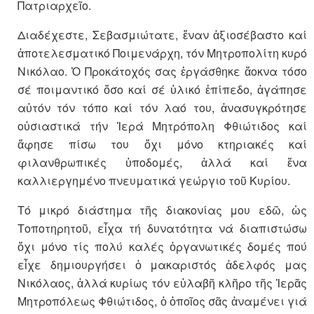
Πατριαρχεῖο.
Διαδέχεστε, Σεβασμιώτατε, ἕναν ἀξιοσέβαστο καί
ἀποτελεσματικό Ποιμενάρχη, τόν Μητροπολίτη κυρό
Νικόλαο. Ὁ Προκάτοχός σας ἐργάσθηκε ἄοκνα τόσο
σέ ποιμαντικό ὅσο καί σέ ὑλικό ἐπίπεδο, ἀγάπησε
αὐτόν τόν τόπο καί τόν λαό του, ἀνασυγκρότησε
οὐσιαστικά τήν Ἱερά Μητρόπολη Φθιώτιδος καί
ἄφησε πίσω του ὄχι μόνο κτηριακές καί
φιλανθρωπικές ὑποδομές, ἀλλά καί ἕνα
καλλιεργημένο πνευματικά γεώργιο τοῦ Κυρίου.
Τό μικρό διάστημα τῆς διακονίας μου εδῶ, ὡς
Τοποτηρητοῦ, εἶχα τή δυνατότητα νά διαπιστώσω
ὄχι μόνο τίς πολύ καλές ὀργανωτικές δομές πού
εἶχε δημιουργήσει ὁ μακαριστός ἀδελφός μας
Νικόλαος, ἀλλά κυρίως τόν εὐλαβῆ κλῆρο τῆς Ἱερᾶς
Μητροπόλεως Φθιώτιδος, ὁ ὁποῖος σᾶς ἀναμένει γιά