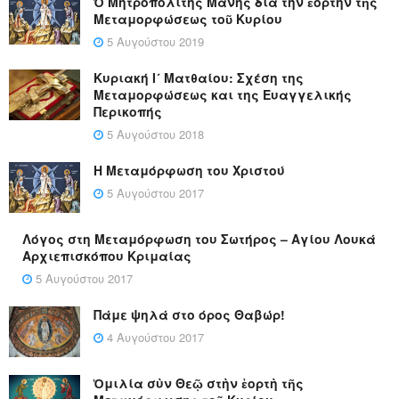
Ὁ Μητροπολίτης Μάνης διά τήν ἑορτήν τῆς
Μεταμορφώσεως τοῦ Κυρίου
5 Αυγούστου 2019
Κυριακή Ι´ Ματθαίου: Σχέση της
Μεταμορφώσεως και της Ευαγγελικής
Περικοπής
5 Αυγούστου 2018
Η Μεταμόρφωση του Χριστού
5 Αυγούστου 2017
Λόγος στη Μεταμόρφωση του Σωτήρος – Αγίου Λουκά
Αρχιεπισκόπου Κριμαίας
5 Αυγούστου 2017
Πάμε ψηλά στο όρος Θαβώρ!
4 Αυγούστου 2017
Ὁμιλία σὺν Θεῷ στὴν ἑορτὴ τῆς