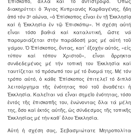
Ἐπίσκοπο, ἀλλά καί τό ἀντίστροφο. Ὅπως
διακηρύττει ὁ Ἅγιος Κυπριανός Καρθαγένης, ἤδη
ἀπό τόν 3
αἰώνα, «ὁ Ἐπίσκοπος εἶναι ἐν τῇ Ἐκκλησίᾳ
ο
καί ἡ Ἐκκλησία ἐν τῷ Ἐπισκόπῳ». Ἡ σχέση αὐτή
εἶναι τόσο βαθιά καί καταλυτική, ὥστε νά
παρομοιάζεται στήν παράδοσή μας μέ αὐτή τοῦ
γάμου. Ὁ Ἐπίσκοπος, ὄντας, κατ΄ ἐξοχήν αὐτός, «εἰς
τύπον καί τόπον Χριστοῦ», εἶναι ἄρρηκτα
συνδεδεμένος μέ τήν τοπική του Ἐκκλησία καί
ταυτίζεται τό πρόσωπό του μέ τό ὄνομά της. Μέ τόν
τρόπο αὐτό, ὁ κάθε Ἐπίσκοπος ἐπιτελεῖ τό διπλό
λειτούργημα τῆς ἑνότητας πού τοῦ ἀναθέτει ἡ
Ἐκκλησία. Καλεῖται νά εἶναι σημεῖο ἑνότητας, τόσο
ἐντός τῆς ἐπισκοπῆς του, ἑνώνοντας ὅλα τά μέλη
της, ὅσο καί ἐκτός αὐτῆς, ὡς σύνδεσμος τῆς τοπικῆς
Ἐκκλησίας μέ τήν καθ΄ ὅλου Ἐκκλησία.
Αὐτή ἡ σχέση σας, Σεβασμιώτατε Μητροπολίτα