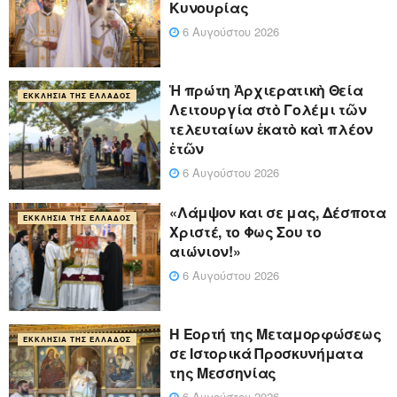
Κυνουρίας
6 Αυγούστου 2026
Ἡ πρώτη Ἀρχιερατικὴ Θεία
ΕΚΚΛΗΣΊΑ ΤΗΣ ΕΛΛΆΔΟΣ
Λειτουργία στὸ Γολέμι τῶν
τελευταίων ἑκατὸ καὶ πλέον
ἐτῶν
6 Αυγούστου 2026
«Λάμψον και σε μας, Δέσποτα
ΕΚΚΛΗΣΊΑ ΤΗΣ ΕΛΛΆΔΟΣ
Χριστέ, το Φως Σου το
αιώνιον!»
6 Αυγούστου 2026
Η Εορτή της Μεταμορφώσεως
ΕΚΚΛΗΣΊΑ ΤΗΣ ΕΛΛΆΔΟΣ
σε Ιστορικά Προσκυνήματα
της Μεσσηνίας
6 Αυγούστου 2026