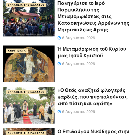
Πανηγύρισε το Ιερό
ΕΚΚΛΗΣΊΑ ΤΗΣ ΕΛΛΆΔΟΣ
Παρεκκλήσιο της
Μεταμορφώσεως στις
Κατασκηνώσεις Αρρένων της
Μητροπόλεως Άρτης
6 Αυγούστου 2026
Ἡ Μεταμόρφωση τοῦ Κυρίου
ΚΗΡΎΓΜΑΤΑ
μας Ἰησοῦ Χριστοῦ
6 Αυγούστου 2026
«Ο Θεός αναζητά φλογερές
ΕΚΚΛΗΣΊΑ ΤΗΣ ΕΛΛΆΔΟΣ
καρδιές, που πυρπολούνται,
από πίστη και αγάπη»
6 Αυγούστου 2026
Ο Επιδαύρου Νικόδημος στην
ΕΚΚΛΗΣΊΑ ΤΗΣ ΕΛΛΆΔΟΣ