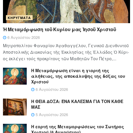
ΚΗΡΎΓΜΑΤΑ
Ἡ Μεταμόρφωση τοῦ Κυρίου μας Ἰησοῦ Χριστοῦ
6 Αυγούστου 2026
Μητροπολίτου Φαναρίου Ἀγαθαγγέλου, Γενικοῦ Διευθυντοῦ
Ἀποστολικῆς Διακονίας τῆς Ἐκκλησίας τῆς Ἑλλάδος Ὁ Κύ­ρι­
ος ἐκλέγει τούς προ­κρί­τους τῶν Μα­θη­τῶν Του Πέ­τρο,...
Η Μεταμόρφωση είναι η γιορτή της
αλήθειας, της αποκάλυψης της δόξας του
Χριστού
6 Αυγούστου 2026
Η ΘΕΙΑ ΔΟΞΑ: ΈΝΑ ΚΑΛΕΣΜΑ ΓΙΑ ΤΟΝ ΚΑΘΕ
ΜΑΣ
5 Αυγούστου 2026
Η εορτή της Μεταμορφώσεως του Σωτήρος
Χριστού (6 Αυγούστου)