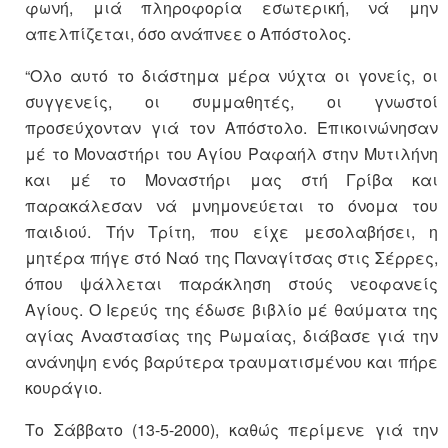
φωνή, μιά πληροφορία εσωτερική, νά μην
απελπίζεται, όσο ανάπνεε ο Απόστολος.
“Ολο αυτό το διάστημα μέρα νύχτα οι γονείς, οι
συγγενείς, οι συμμαθητές, οι γνωστοί
προσεύχονταν γιά τον Απόστολο. Επικοινώνησαν
μέ το Μοναστήρι του Αγίου Ραφαήλ στην Μυτιλήνη
και μέ το Μοναστήρι μας στή Γρίβα και
παρακάλεσαν νά μνημονεύεται το όνομα του
παιδιού. Τήν Τρίτη, που είχε μεσολαβήσει, η
μητέρα πήγε στό Ναό της Παναγίτσας στις Σέρρες,
όπου ψάλλεται παράκληση στούς νεοφανείς
Αγίους. Ο Ιερεύς της έδωσε βιβλίο μέ θαύματα της
αγίας Αναστασίας της Ρωμαίας, διάβασε γιά την
ανάνηψη ενός βαρύτερα τραυματισμένου και πήρε
κουράγιο.
Το Σάββατο (13-5-2000), καθώς περίμενε γιά την