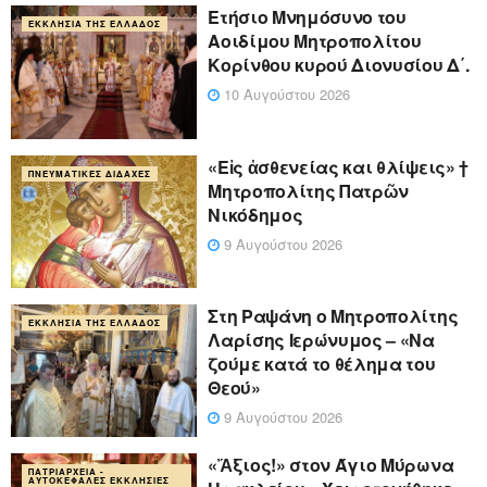
Ετήσιο Μνημόσυνο του
ΕΚΚΛΗΣΊΑ ΤΗΣ ΕΛΛΆΔΟΣ
Αοιδίμου Μητροπολίτου
Κορίνθου κυρού Διονυσίου Δ΄.
10 Αυγούστου 2026
«Eἰς ἀσθενείας και θλίψεις» †
ΠΝΕΥΜΑΤΙΚΈΣ ΔΙΔΑΧΈΣ
Μητροπολίτης Πατρῶν
Νικόδημος
9 Αυγούστου 2026
Στη Ραψάνη ο Μητροπολίτης
ΕΚΚΛΗΣΊΑ ΤΗΣ ΕΛΛΆΔΟΣ
Λαρίσης Ιερώνυμος – «Να
ζούμε κατά το θέλημα του
Θεού»
9 Αυγούστου 2026
«Ἄξιος!» στον Άγιο Μύρωνα
ΠΑΤΡΙΑΡΧΕΊΑ -
ΑΥΤΟΚΈΦΑΛΕΣ ΕΚΚΛΗΣΊΕΣ