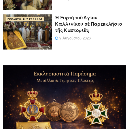
Ἡ Ἑορτὴ τοῦ Ἁγίου
ΕΚΚΛΗΣΊΑ ΤΗΣ ΕΛΛΆΔΟΣ
Καλλινίκου σὲ Παρεκκλήσιο
τῆς Καστοριᾶς
9 Αυγούστου 2026