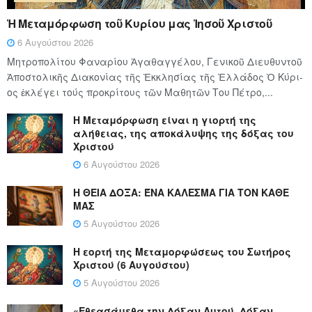
Ἡ Μεταμόρφωση τοῦ Κυρίου μας Ἰησοῦ Χριστοῦ
6 Αυγούστου 2026
Μητροπολίτου Φαναρίου Ἀγαθαγγέλου, Γενικοῦ Διευθυντοῦ
Ἀποστολικῆς Διακονίας τῆς Ἐκκλησίας τῆς Ἑλλάδος Ὁ Κύ­ρι­
ος ἐκλέγει τούς προ­κρί­τους τῶν Μα­θη­τῶν Του Πέ­τρο,...
Η Μεταμόρφωση είναι η γιορτή της
αλήθειας, της αποκάλυψης της δόξας του
Χριστού
6 Αυγούστου 2026
Η ΘΕΙΑ ΔΟΞΑ: ΈΝΑ ΚΑΛΕΣΜΑ ΓΙΑ ΤΟΝ ΚΑΘΕ
ΜΑΣ
5 Αυγούστου 2026
Η εορτή της Μεταμορφώσεως του Σωτήρος
Χριστού (6 Αυγούστου)
5 Αυγούστου 2026
«Εθεασάμεθα την Δόξαν Αυτού, Δόξαν