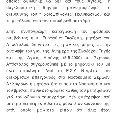
οποίος αξιώθηκε νά δει και τους Αγίους. Τη
συγκλονιστική διήγηση μαγνητοφώνησε ο
διευθυντής του “Ράδιο­Επιλογές” Πολυκάστρου και
τη μετέδωσε από τον τοπικό ραδιοσταθμό.
Στήν ενυπόγραφη καταγραφή του φοβερού
συμβάντος η κ. Ευσταθία Γκαζέπη, μητέρα του
Αποστόλου, διηγείται τις τραγικές μέρες ώς την
ανάνηψη του γιού της. Ανήμερα της Ζωοδόχου Πηγής
και της Αγίας Ειρήνης (5-5-2000) ο 17χρονος
Απόστολος συγκρούσθηκε μέ το μηχανάκι του μέ
ένα αυτοκίνητο. Από το Ε.Σ.Υ. Νιγρίτας τον
διεκόμισαν επειγόντως στό Νοσοκομείο Σερρών.
Αλλόφρων η μητέρα έσπευσε στό Νοσοκομείο και
τον βρίσκει πάνω στό φορείο καθώς τον μετέφεραν
γιά τον αξονικό τομογράφο. Δέν επέτρεψαν στή
μητέρα νά παρευρίσκεται, μόνο στόν κουνιάδο της,
στόν οποίο μάλιστα είπαν ότι όλα ήταν