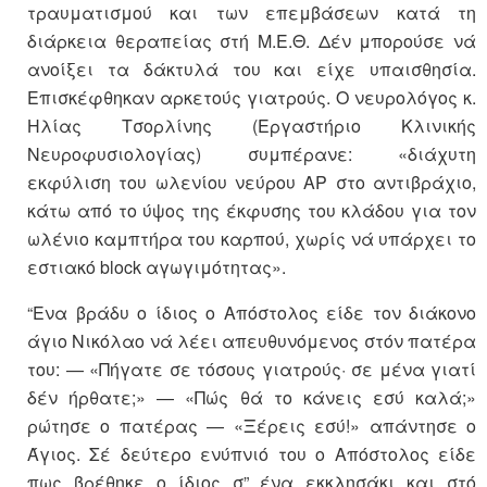
τραυματισμού και των επεμβάσεων κατά τη
διάρκεια θεραπείας στή Μ.Ε.Θ. Δέν μπορούσε νά
ανοίξει τα δάκτυλά του και είχε υπαισθησία.
Επισκέφθηκαν αρκετούς γιατρούς. Ο νευρολόγος κ.
Ηλίας Τσορλίνης (Εργαστήριο Κλινικής
Νευροφυσιολογίας) συμπέρανε: «διάχυτη
εκφύλιση του ωλενίου νεύρου ΑΡ στο αντιβράχιο,
κάτω από το ύψος της έκφυσης του κλάδου για τον
ωλένιο καμπτήρα του καρπού, χωρίς νά υπάρχει το
εστιακό block αγωγιμότητας».
“Ενα βράδυ ο ίδιος ο Απόστολος είδε τον διάκονο
άγιο Νικόλαο νά λέει απευθυνόμενος στόν πατέρα
του: — «Πήγατε σε τόσους γιατρούς· σε μένα γιατί
δέν ήρθατε;» — «Πώς θά το κάνεις εσύ καλά;»
ρώτησε ο πατέρας — «Ξέρεις εσύ!» απάντησε ο
Άγιος. Σέ δεύτερο ενύπνιό του ο Απόστολος είδε
πως βρέθηκε ο ίδιος σ” ένα εκκλησάκι και στό