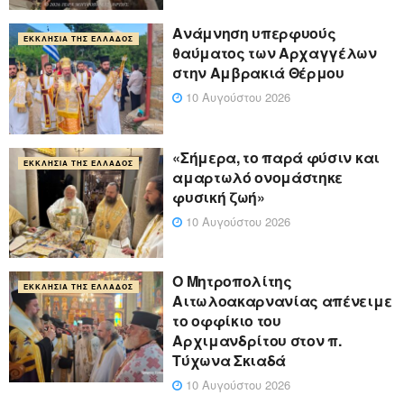
Ανάμνηση υπερφυούς
ΕΚΚΛΗΣΊΑ ΤΗΣ ΕΛΛΆΔΟΣ
θαύματος των Αρχαγγέλων
στην Αμβρακιά Θέρμου
10 Αυγούστου 2026
«Σήμερα, το παρά φύσιν και
ΕΚΚΛΗΣΊΑ ΤΗΣ ΕΛΛΆΔΟΣ
αμαρτωλό ονομάστηκε
φυσική ζωή»
10 Αυγούστου 2026
Ο Μητροπολίτης
ΕΚΚΛΗΣΊΑ ΤΗΣ ΕΛΛΆΔΟΣ
Αιτωλοακαρνανίας απένειμε
το οφφίκιο του
Αρχιμανδρίτου στον π.
Τύχωνα Σκιαδά
10 Αυγούστου 2026