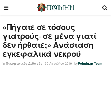
«Πήγατε σε τόσους
γιατρούς· σε μένα γιατί
δεν ήρθατε;» Ανάσταση
εγκεφαλικά νεκρού
in
Πνευματικές Διδαχές
30 Απριλίου 2019
by
Poimin.gr Team