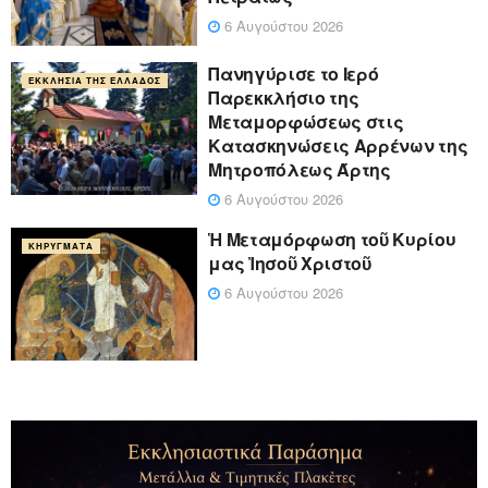
6 Αυγούστου 2026
Πανηγύρισε το Ιερό
ΕΚΚΛΗΣΊΑ ΤΗΣ ΕΛΛΆΔΟΣ
Παρεκκλήσιο της
Μεταμορφώσεως στις
Κατασκηνώσεις Αρρένων της
Μητροπόλεως Άρτης
6 Αυγούστου 2026
Ἡ Μεταμόρφωση τοῦ Κυρίου
ΚΗΡΎΓΜΑΤΑ
μας Ἰησοῦ Χριστοῦ
6 Αυγούστου 2026