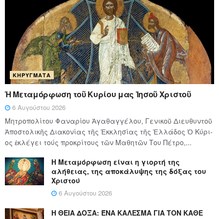
ΚΗΡΎΓΜΑΤΑ
Ἡ Μεταμόρφωση τοῦ Κυρίου μας Ἰησοῦ Χριστοῦ
6 Αυγούστου 2026
Μητροπολίτου Φαναρίου Ἀγαθαγγέλου, Γενικοῦ Διευθυντοῦ
Ἀποστολικῆς Διακονίας τῆς Ἐκκλησίας τῆς Ἑλλάδος Ὁ Κύ­ρι­
ος ἐκλέγει τούς προ­κρί­τους τῶν Μα­θη­τῶν Του Πέ­τρο,...
Η Μεταμόρφωση είναι η γιορτή της
αλήθειας, της αποκάλυψης της δόξας του
Χριστού
6 Αυγούστου 2026
Η ΘΕΙΑ ΔΟΞΑ: ΈΝΑ ΚΑΛΕΣΜΑ ΓΙΑ ΤΟΝ ΚΑΘΕ