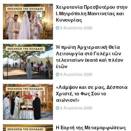
Xειροτονία Πρεσβυτέρου στην
ΕΚΚΛΗΣΊΑ ΤΗΣ ΕΛΛΆΔΟΣ
Ι. Μητρόπολη Μαντινείας και
Κυνουρίας
6 Αυγούστου 2026
Ἡ πρώτη Ἀρχιερατικὴ Θεία
ΕΚΚΛΗΣΊΑ ΤΗΣ ΕΛΛΆΔΟΣ
Λειτουργία στὸ Γολέμι τῶν
τελευταίων ἑκατὸ καὶ πλέον
ἐτῶν
6 Αυγούστου 2026
«Λάμψον και σε μας, Δέσποτα
ΕΚΚΛΗΣΊΑ ΤΗΣ ΕΛΛΆΔΟΣ
Χριστέ, το Φως Σου το
αιώνιον!»
6 Αυγούστου 2026
Η Εορτή της Μεταμορφώσεως
ΕΚΚΛΗΣΊΑ ΤΗΣ ΕΛΛΆΔΟΣ