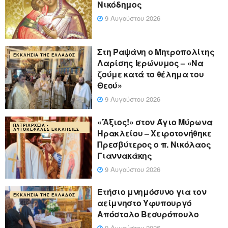
Νικόδημος
9 Αυγούστου 2026
Στη Ραψάνη ο Μητροπολίτης
ΕΚΚΛΗΣΊΑ ΤΗΣ ΕΛΛΆΔΟΣ
Λαρίσης Ιερώνυμος – «Να
ζούμε κατά το θέλημα του
Θεού»
9 Αυγούστου 2026
«Ἄξιος!» στον Άγιο Μύρωνα
ΠΑΤΡΙΑΡΧΕΊΑ -
ΑΥΤΟΚΈΦΑΛΕΣ ΕΚΚΛΗΣΊΕΣ
Ηρακλείου – Χειροτονήθηκε
Πρεσβύτερος ο π. Νικόλαος
Γιαννακάκης
9 Αυγούστου 2026
Ετήσιο μνημόσυνο για τον
ΕΚΚΛΗΣΊΑ ΤΗΣ ΕΛΛΆΔΟΣ
αείμνηστο Υφυπουργό
Απόστολο Βεσυρόπουλο
9 Αυγούστου 2026