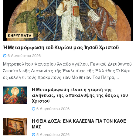
ΚΗΡΎΓΜΑΤΑ
Ἡ Μεταμόρφωση τοῦ Κυρίου μας Ἰησοῦ Χριστοῦ
6 Αυγούστου 2026
Μητροπολίτου Φαναρίου Ἀγαθαγγέλου, Γενικοῦ Διευθυντοῦ
Ἀποστολικῆς Διακονίας τῆς Ἐκκλησίας τῆς Ἑλλάδος Ὁ Κύ­ρι­
ος ἐκλέγει τούς προ­κρί­τους τῶν Μα­θη­τῶν Του Πέ­τρο,...
Η Μεταμόρφωση είναι η γιορτή της
αλήθειας, της αποκάλυψης της δόξας του
Χριστού
6 Αυγούστου 2026
Η ΘΕΙΑ ΔΟΞΑ: ΈΝΑ ΚΑΛΕΣΜΑ ΓΙΑ ΤΟΝ ΚΑΘΕ
ΜΑΣ
5 Αυγούστου 2026