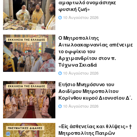
αμαρτωλό ονομάστηκε
φυσική ζωή»
10 Αυγούστου 2026
Ο Μητροπολίτης
ΕΚΚΛΗΣΊΑ ΤΗΣ ΕΛΛΆΔΟΣ
Αιτωλοακαρνανίας απένειμε
το οφφίκιο του
Αρχιμανδρίτου στον π.
Τύχωνα Σκιαδά
10 Αυγούστου 2026
Ετήσιο Μνημόσυνο του
ΕΚΚΛΗΣΊΑ ΤΗΣ ΕΛΛΆΔΟΣ
Αοιδίμου Μητροπολίτου
Κορίνθου κυρού Διονυσίου Δ΄.
10 Αυγούστου 2026
«Eἰς ἀσθενείας και θλίψεις» †
ΠΝΕΥΜΑΤΙΚΈΣ ΔΙΔΑΧΈΣ
Μητροπολίτης Πατρῶν