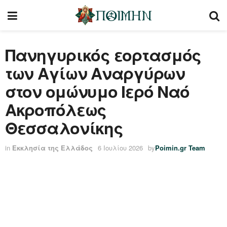
Πανηγυρικός εορτασμός
των Αγίων Αναργύρων
στον ομώνυμο Ιερό Ναό
Ακροπόλεως
Θεσσαλονίκης
in
Εκκλησία της Ελλάδος
6 Ιουλίου 2026
by
Poimin.gr Team