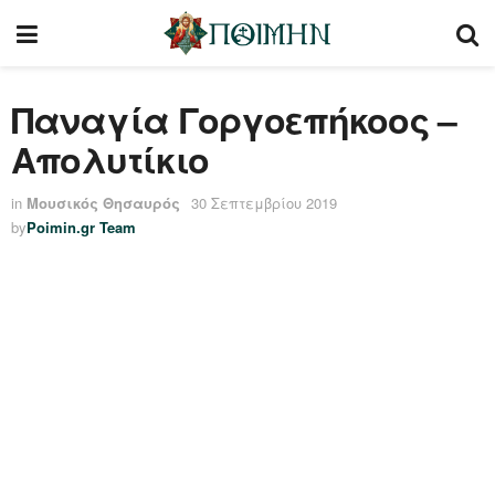
Παναγία Γοργοεπήκοος –
Απολυτίκιο
in
Μουσικός Θησαυρός
30 Σεπτεμβρίου 2019
by
Poimin.gr Team