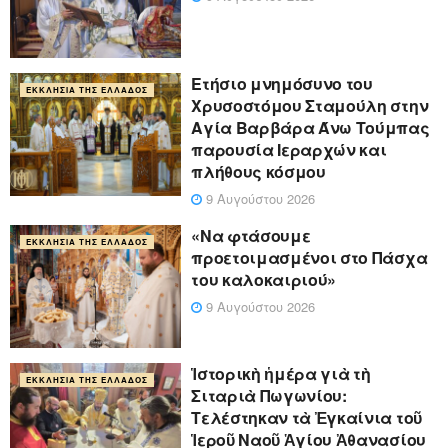
Ετήσιο μνημόσυνο του
ΕΚΚΛΗΣΊΑ ΤΗΣ ΕΛΛΆΔΟΣ
Χρυσοστόμου Σταμούλη στην
Αγία Βαρβάρα Άνω Τούμπας
παρουσία Ιεραρχών και
πλήθους κόσμου
9 Αυγούστου 2026
«Να φτάσουμε
ΕΚΚΛΗΣΊΑ ΤΗΣ ΕΛΛΆΔΟΣ
προετοιμασμένοι στο Πάσχα
του καλοκαιριού»
9 Αυγούστου 2026
Ἱστορικὴ ἡμέρα γιὰ τὴ
ΕΚΚΛΗΣΊΑ ΤΗΣ ΕΛΛΆΔΟΣ
Σιταριὰ Πωγωνίου:
Τελέστηκαν τὰ Ἐγκαίνια τοῦ
Ἱεροῦ Ναοῦ Ἁγίου Ἀθανασίου