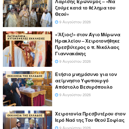
Λαρίσης Ιερώνυμος – «Να
ζούμε κατά το θέλημα του
Θεού»
9 Αυγούστου 2026
«Ἄξιος!» στον Άγιο Μύρωνα
ΠΑΤΡΙΑΡΧΕΊΑ -
ΑΥΤΟΚΈΦΑΛΕΣ ΕΚΚΛΗΣΊΕΣ
Ηρακλείου – Χειροτονήθηκε
Πρεσβύτερος ο π. Νικόλαος
Γιαννακάκης
9 Αυγούστου 2026
Ετήσιο μνημόσυνο για τον
ΕΚΚΛΗΣΊΑ ΤΗΣ ΕΛΛΆΔΟΣ
αείμνηστο Υφυπουργό
Απόστολο Βεσυρόπουλο
9 Αυγούστου 2026
Χειροτονία Πρεσβυτέρου στον
ΕΚΚΛΗΣΊΑ ΤΗΣ ΕΛΛΆΔΟΣ
Ιερό Ναό της Του Θεού Σοφίας
9 Αυγούστου 2026