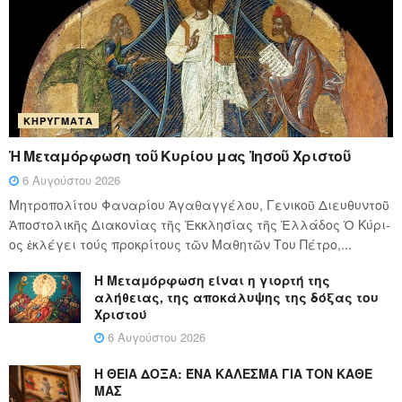
ΚΗΡΎΓΜΑΤΑ
Ἡ Μεταμόρφωση τοῦ Κυρίου μας Ἰησοῦ Χριστοῦ
6 Αυγούστου 2026
Μητροπολίτου Φαναρίου Ἀγαθαγγέλου, Γενικοῦ Διευθυντοῦ
Ἀποστολικῆς Διακονίας τῆς Ἐκκλησίας τῆς Ἑλλάδος Ὁ Κύ­ρι­
ος ἐκλέγει τούς προ­κρί­τους τῶν Μα­θη­τῶν Του Πέ­τρο,...
Η Μεταμόρφωση είναι η γιορτή της
αλήθειας, της αποκάλυψης της δόξας του
Χριστού
6 Αυγούστου 2026
Η ΘΕΙΑ ΔΟΞΑ: ΈΝΑ ΚΑΛΕΣΜΑ ΓΙΑ ΤΟΝ ΚΑΘΕ
ΜΑΣ