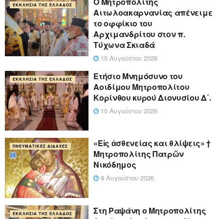
Ο Μητροπολίτης
ΕΚΚΛΗΣΊΑ ΤΗΣ ΕΛΛΆΔΟΣ
Αιτωλοακαρνανίας απένειμε
το οφφίκιο του
Αρχιμανδρίτου στον π.
Τύχωνα Σκιαδά
10 Αυγούστου 2026
Ετήσιο Μνημόσυνο του
ΕΚΚΛΗΣΊΑ ΤΗΣ ΕΛΛΆΔΟΣ
Αοιδίμου Μητροπολίτου
Κορίνθου κυρού Διονυσίου Δ΄.
10 Αυγούστου 2026
«Eἰς ἀσθενείας και θλίψεις» †
ΠΝΕΥΜΑΤΙΚΈΣ ΔΙΔΑΧΈΣ
Μητροπολίτης Πατρῶν
Νικόδημος
9 Αυγούστου 2026
Στη Ραψάνη ο Μητροπολίτης
ΕΚΚΛΗΣΊΑ ΤΗΣ ΕΛΛΆΔΟΣ