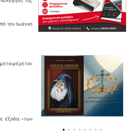
ονολόγηση της
πό τον Ιωάννη
ς μεταφέρεται
με έξοδα «των