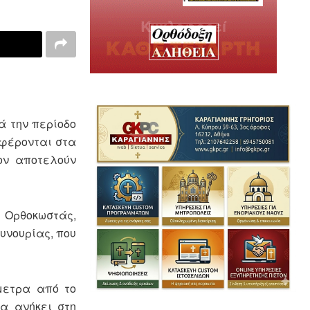
ά την περίοδο
αφέρονται στα
ον αποτελούν
ή Ορθοκωστάς,
υνουρίας, που
μετρα από το
α ανήκει στη