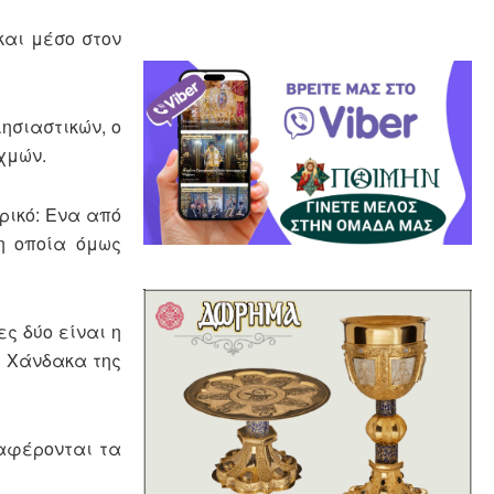
και μέσο στον
ησιαστικών, ο
χμών.
ρικό: Ενα από
 η οποία όμως
ες δύο είναι η
ν Χάνδακα της
αφέρονται τα