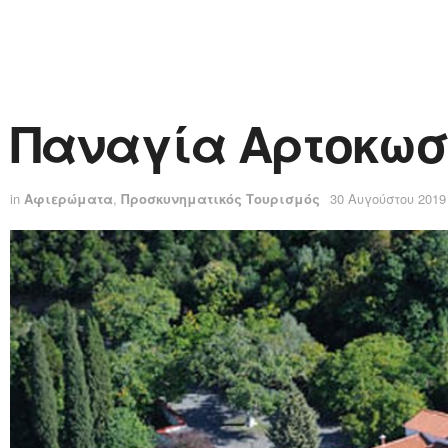
Παναγία Αρτοκωστά
in
Αφιερώματα
,
Προσκυνηματικός Τουρισμός
30 Αυγούστου 2019