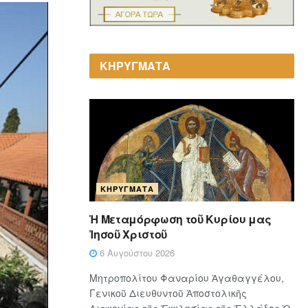
ΚΗΡΥΓΜΑΤΑ
ΚΗΡΎΓΜΑΤΑ
Ἡ Μεταμόρφωση τοῦ Κυρίου μας
Ἰησοῦ Χριστοῦ
6 Αυγούστου 2026
Μητροπολίτου Φαναρίου Ἀγαθαγγέλου,
Γενικοῦ Διευθυντοῦ Ἀποστολικῆς
Διακονίας τῆς Ἐκκλησίας τῆς Ἑλλάδος Ὁ