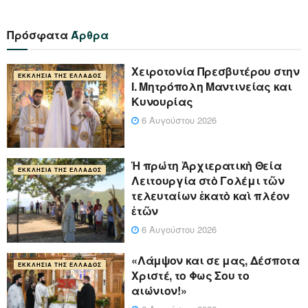
Πρόσφατα
Άρθρα
Xειροτονία Πρεσβυτέρου στην
ΕΚΚΛΗΣΊΑ ΤΗΣ ΕΛΛΆΔΟΣ
Ι. Μητρόπολη Μαντινείας και
Κυνουρίας
6 Αυγούστου 2026
Ἡ πρώτη Ἀρχιερατικὴ Θεία
ΕΚΚΛΗΣΊΑ ΤΗΣ ΕΛΛΆΔΟΣ
Λειτουργία στὸ Γολέμι τῶν
τελευταίων ἑκατὸ καὶ πλέον
ἐτῶν
6 Αυγούστου 2026
«Λάμψον και σε μας, Δέσποτα
ΕΚΚΛΗΣΊΑ ΤΗΣ ΕΛΛΆΔΟΣ
Χριστέ, το Φως Σου το
αιώνιον!»