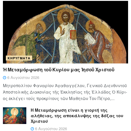
ΚΗΡΎΓΜΑΤΑ
Ἡ Μεταμόρφωση τοῦ Κυρίου μας Ἰησοῦ Χριστοῦ
6 Αυγούστου 2026
Μητροπολίτου Φαναρίου Ἀγαθαγγέλου, Γενικοῦ Διευθυντοῦ
Ἀποστολικῆς Διακονίας τῆς Ἐκκλησίας τῆς Ἑλλάδος Ὁ Κύ­ρι­
ος ἐκλέγει τούς προ­κρί­τους τῶν Μα­θη­τῶν Του Πέ­τρο,...
Η Μεταμόρφωση είναι η γιορτή της
αλήθειας, της αποκάλυψης της δόξας του
Χριστού
6 Αυγούστου 2026