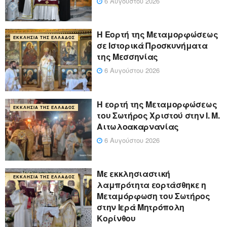
6 Αυγούστου 2026
Η Εορτή της Μεταμορφώσεως
ΕΚΚΛΗΣΊΑ ΤΗΣ ΕΛΛΆΔΟΣ
σε Ιστορικά Προσκυνήματα
της Μεσσηνίας
6 Αυγούστου 2026
Η εορτή της Μεταμορφώσεως
ΕΚΚΛΗΣΊΑ ΤΗΣ ΕΛΛΆΔΟΣ
του Σωτήρος Χριστού στην Ι. Μ.
Αιτωλοακαρνανίας
6 Αυγούστου 2026
Με εκκλησιαστική
ΕΚΚΛΗΣΊΑ ΤΗΣ ΕΛΛΆΔΟΣ
λαμπρότητα εορτάσθηκε η
Μεταμόρφωση του Σωτήρος
στην Ιερά Μητρόπολη
Κορίνθου