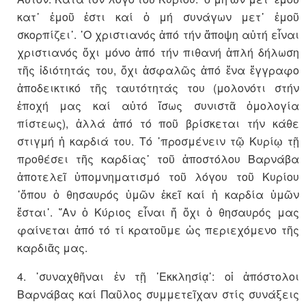
κατ᾽ ἐμοῦ ἐστι καί ὁ μή συνάγων μετ᾽ ἐμοῦ
σκορπίζει᾽. ῾Ο χριστιανός ἀπό τήν ἄποψη αὐτή εἶναι
χριστιανός ὄχι μόνο ἀπό τήν πιθανή ἁπλή δήλωση
τῆς ἰδιότητάς του, ὄχι ἀσφαλῶς ἀπό ἕνα ἔγγραφο
ἀποδεικτικό τῆς ταυτότητάς του (μολονότι στήν
ἐποχή μας καί αὐτό ἴσως συνιστᾶ ὁμολογία
πίστεως), ἀλλά ἀπό τό ποῦ βρίσκεται τήν κάθε
στιγμή ἡ καρδιά του. Τό ῾προσμένειν τῷ Κυρίῳ τῇ
προθέσει τῆς καρδίας᾽ τοῦ ἀποστόλου Βαρνάβα
ἀποτελεῖ ὑπομνηματισμό τοῦ λόγου τοῦ Κυρίου
῾ὅπου ὁ θησαυρός ὑμῶν ἐκεῖ καί ἡ καρδία ὑμῶν
ἔσται᾽. ῎Αν ὁ Κύριος εἶναι ἤ ὄχι ὁ θησαυρός μας
φαίνεται ἀπό τό τί κρατοῦμε ὡς περιεχόμενο τῆς
καρδιᾶς μας.
4. ῾συναχθῆναι ἐν τῇ ᾽Εκκλησίᾳ᾽: οἱ ἀπόστολοι
Βαρνάβας καί Παῦλος συμμετεῖχαν στίς συνάξεις