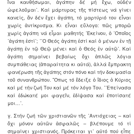
ἵνα καυθήσωμαι, ἀγάπην δέ μή ἔχω, οὐδέν
ὠφελοῦμαι᾽. Καί μάρτυρας τῆς πίστεως νά γίνει
κανείς, ἄν δέν ἔχει ἀγάπη, τό μαρτύριό του εἶναι
χωρίς ἀντίκρυσμα. Κι εἶναι εὔλογο: πῶς μπορῶ
χωρίς ἀγάπη νά εἶμαι μαθητής ᾽Εκείνου, ὁ ῾Οποῖος
῾ἀγάπη ἐστί᾽; ῾῾Ο Θεός ἀγάπη ἐστί καί ὁ μένων ἐν τῇ
ἀγάπῃ ἐν τῷ Θεῷ μένει καί ὁ Θεός ἐν αὐτῷ᾽. Καί
ἀγάπη σημαίνει βεβαίως ὄχι ἁπλῶς λόγια
συμπάθειας (ἀπαραίτητα κι αὐτά), ἀλλά ἔμπρακτη
φανέρωση τῆς ἀγάπης στόν πόνο καί τήν δοκιμασία
τοῦ συνανθρώπου. ῞Οπως τό ἔδειξε ὁ ἴδιος ὁ Κύριος
καί μέ τήν ζωή Του καί μέ τόν λόγο Του. ῾᾽Επείνασα
καί ἐδώκατέ μοι φαγεῖν, ἐδίψασα καί ἐποτίσατέ
μοι…᾽.
γ. Στήν ζωή τῶν χριστιανῶν τῆς ᾽Αντιόχειας – καί
ὄχι μόνον αὐτῶν ἀσφαλῶς – βλέπουμε τό τί
σημαίνει χριστιανός. Πρόκειται γι᾽ αὐτό πού εἶπε