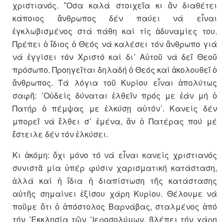
χριστιανός. ῞Οσα καλά στοιχεῖα κι ἄν διαθέτει
κάποιος ἄνθρωπος δέν παύει νά εἶναι
ἐγκλωβισμένος στά πάθη καί τίς ἀδυναμίες του.
Πρέπει ὁ ἴδιος ὁ Θεός νά καλέσει τόν ἄνθρωπο γιά
νά ἐγγίσει τόν Χριστό καί δι᾽ Αὐτοῦ νά δεῖ Θεοῦ
πρόσωπο. Προηγεῖται δηλαδή ὁ Θεός καί ἀκολουθεῖ ὁ
ἄνθρωπος. Τά λόγια τοῦ Κυρίου εἶναι ἀπολύτως
σαφῆ: ῾Οὐδείς δύναται ἐλθεῖν πρός με ἐάν μή ὁ
Πατήρ ὁ πέμψας με ἑλκύσῃ αὐτόν᾽. Κανείς δέν
μπορεῖ νά ἔλθει σ᾽ ἐμένα, ἄν ὁ Πατέρας πού μέ
ἔστειλε δέν τόν ἑλκύσει.
Κι ἀκόμη: ὄχι μόνο τό νά εἶναι κανείς χριστιανός
συνιστᾶ μία ὑπέρ φύσιν χαρισματική κατάσταση,
ἀλλά καί ἡ ἴδια ἡ διαπίστωση τῆς κατάστασης
αὐτῆς σημαίνει ἐξίσου χάρη Κυρίου. Θέλουμε νά
ποῦμε ὅτι ὁ ἀπόστολος Βαρνάβας, σταλμένος ἀπό
τήν ᾽Εκκλησία τῶν ῾Ιεροσολύμων, βλέπει τήν χάρη