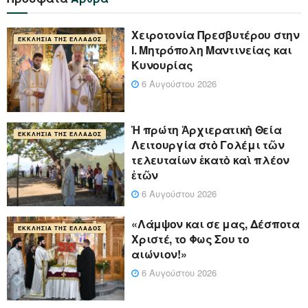
Xειροτονία Πρεσβυτέρου στην
ΕΚΚΛΗΣΊΑ ΤΗΣ ΕΛΛΆΔΟΣ
Ι. Μητρόπολη Μαντινείας και
Κυνουρίας
6 Αυγούστου 2026
Ἡ πρώτη Ἀρχιερατικὴ Θεία
ΕΚΚΛΗΣΊΑ ΤΗΣ ΕΛΛΆΔΟΣ
Λειτουργία στὸ Γολέμι τῶν
τελευταίων ἑκατὸ καὶ πλέον
ἐτῶν
6 Αυγούστου 2026
«Λάμψον και σε μας, Δέσποτα
ΕΚΚΛΗΣΊΑ ΤΗΣ ΕΛΛΆΔΟΣ
Χριστέ, το Φως Σου το
αιώνιον!»
6 Αυγούστου 2026