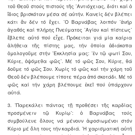
τοῦ Θεοῦ στούς πιστούς τῆς ᾽Αντιόχειας, διότι καί ὁ
ἴδιος βρισκόταν μέσα σέ αὐτήν. Κανείς δέν βλέπει
κάτι ἄν δέν τό ἔχει. ῾Ο Βαρνάβας λοιπόν ῾ἀνήρ
ἀγαθός καί πλήρης Πνεύματος ῾Αγίου καί πίστεως᾽
ἔβλεπε αὐτό πού εἶχε. Πρόκειται γιά μία καίρια
ἀλήθεια τῆς πίστης μας, τήν ὁποία ἀδιάκοπα
ὁμολογοῦμε στήν ᾽Εκκλησία μας: ῾ἐν τῷ φωτί Σου,
Κύριε, ὀψόμεθα φῶς᾽. Μέ τό φῶς Σου, Κύριε, θά
δοῦμε τό φῶς Σου. Χωρίς τό φῶς καί τήν χάρη τοῦ
Θεοῦ δέν βλέπουμε τίποτε πέρα ἀπό σκοτάδι. Μέ τό
φῶς καί τήν χάρη βλέπουμε ἐκεῖ πού ὑπάρχουν
αὐτά.
3. ῾Παρεκάλει πάντας τῇ προθέσει τῆς καρδίας
προσμένειν τῷ Κυρίῳ᾽: ὁ Βαρνάβας τούς
συμβούλευε ὅλους νά μένουν ἀφοσιωμένοι στόν
Κύριο μέ ὅλη τους τήν καρδιά. ῾Η χαρισματική αὐτή