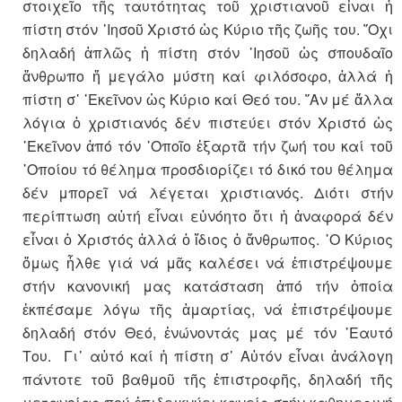
στοιχεῖο τῆς ταυτότητας τοῦ χριστιανοῦ εἶναι ἡ
πίστη στόν ᾽Ιησοῦ Χριστό ὡς Κύριο τῆς ζωῆς του. ῎Οχι
δηλαδή ἁπλῶς ἡ πίστη στόν ᾽Ιησοῦ ὡς σπουδαῖο
ἄνθρωπο ἤ μεγάλο μύστη καί φιλόσοφο, ἀλλά ἡ
πίστη σ᾽ ᾽Εκεῖνον ὡς Κύριο καί Θεό του. ῎Αν μέ ἄλλα
λόγια ὁ χριστιανός δέν πιστεύει στόν Χριστό ὡς
᾽Εκεῖνον ἀπό τόν ῾Οποῖο ἐξαρτᾶ τήν ζωή του καί τοῦ
῾Οποίου τό θέλημα προσδιορίζει τό δικό του θέλημα
δέν μπορεῖ νά λέγεται χριστιανός. Διότι στήν
περίπτωση αὐτή εἶναι εὐνόητο ὅτι ἡ ἀναφορά δέν
εἶναι ὁ Χριστός ἀλλά ὁ ἴδιος ὁ ἄνθρωπος. ῾Ο Κύριος
ὅμως ἦλθε γιά νά μᾶς καλέσει νά ἐπιστρέψουμε
στήν κανονική μας κατάσταση ἀπό τήν ὁποία
ἐκπέσαμε λόγω τῆς ἁμαρτίας, νά ἐπιστρέψουμε
δηλαδή στόν Θεό, ἑνώνοντάς μας μέ τόν ῾Εαυτό
Του. Γι᾽ αὐτό καί ἡ πίστη σ᾽ Αὐτόν εἶναι ἀνάλογη
πάντοτε τοῦ βαθμοῦ τῆς ἐπιστροφῆς, δηλαδή τῆς