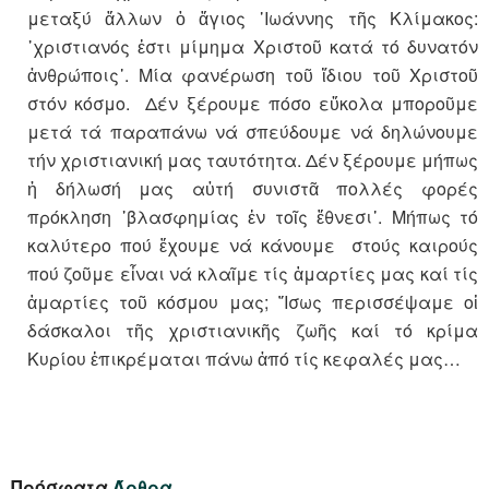
μεταξύ ἄλλων ὁ ἅγιος ᾽Ιωάννης τῆς Κλίμακος:
῾χριστιανός ἐστι μίμημα Χριστοῦ κατά τό δυνατόν
ἀνθρώποις᾽. Μία φανέρωση τοῦ ἴδιου τοῦ Χριστοῦ
στόν κόσμο. Δέν ξέρουμε πόσο εὔκολα μποροῦμε
μετά τά παραπάνω νά σπεύδουμε νά δηλώνουμε
τήν χριστιανική μας ταυτότητα. Δέν ξέρουμε μήπως
ἡ δήλωσή μας αὐτή συνιστᾶ πολλές φορές
πρόκληση ῾βλασφημίας ἐν τοῖς ἔθνεσι᾽. Μήπως τό
καλύτερο πού ἔχουμε νά κάνουμε στούς καιρούς
πού ζοῦμε εἶναι νά κλαῖμε τίς ἁμαρτίες μας καί τίς
ἁμαρτίες τοῦ κόσμου μας; ῎Ισως περισσέψαμε οἱ
δάσκαλοι τῆς χριστιανικῆς ζωῆς καί τό κρίμα
Κυρίου ἐπικρέμαται πάνω ἀπό τίς κεφαλές μας…
Πρόσφατα
Άρθρα