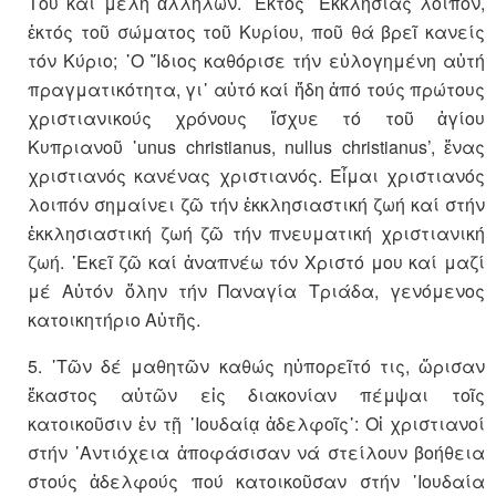
Του καί μέλη ἀλλήλων. ᾽Εκτός ᾽Εκκλησίας λοιπόν,
ἐκτός τοῦ σώματος τοῦ Κυρίου, ποῦ θά βρεῖ κανείς
τόν Κύριο; ῾Ο ῎Ιδιος καθόρισε τήν εὐλογημένη αὐτή
πραγματικότητα, γι᾽ αὐτό καί ἤδη ἀπό τούς πρώτους
χριστιανικούς χρόνους ἴσχυε τό τοῦ ἁγίου
Κυπριανοῦ ῾unus christianus, nullus christianus’, ἕνας
χριστιανός κανένας χριστιανός. Εἶμαι χριστιανός
λοιπόν σημαίνει ζῶ τήν ἐκκλησιαστική ζωή καί στήν
ἐκκλησιαστική ζωή ζῶ τήν πνευματική χριστιανική
ζωή. ᾽Εκεῖ ζῶ καί ἀναπνέω τόν Χριστό μου καί μαζί
μέ Αὐτόν ὅλην τήν Παναγία Τριάδα, γενόμενος
κατοικητήριο Αὐτῆς.
5. ῾Τῶν δέ μαθητῶν καθώς ηὐπορεῖτό τις, ὥρισαν
ἕκαστος αὐτῶν εἰς διακονίαν πέμψαι τοῖς
κατοικοῦσιν ἐν τῇ ᾽Ιουδαίᾳ ἀδελφοῖς᾽: Οἱ χριστιανοί
στήν ᾽Αντιόχεια ἀποφάσισαν νά στείλουν βοήθεια
στούς ἀδελφούς πού κατοικοῦσαν στήν ᾽Ιουδαία