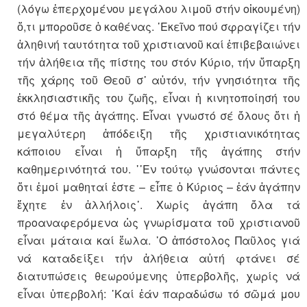
(λόγω ἐπερχομένου μεγάλου λιμοῦ στήν οἰκουμένη)
ὅ,τι μποροῦσε ὁ καθένας. ᾽Εκεῖνο πού σφραγίζει τήν
ἀληθινή ταυτότητα τοῦ χριστιανοῦ καί ἐπιβεβαιώνει
τήν ἀλήθεια τῆς πίστης του στόν Κύριο, τήν ὕπαρξη
τῆς χάρης τοῦ Θεοῦ σ᾽ αὐτόν, τήν γνησιότητα τῆς
ἐκκλησιαστικῆς του ζωῆς, εἶναι ἡ κινητοποίησή του
στό θέμα τῆς ἀγάπης. Εἶναι γνωστό σέ ὅλους ὅτι ἡ
μεγαλύτερη ἀπόδειξη τῆς χριστιανικότητας
κάποιου εἶναι ἡ ὕπαρξη τῆς ἀγάπης στήν
καθημερινότητά του. ῾᾽Εν τούτῳ γνώσονται πάντες
ὅτι ἐμοί μαθηταί ἐστε – εἶπε ὁ Κύριος – ἐάν ἀγάπην
ἔχητε ἐν ἀλλήλοις᾽. Χωρίς ἀγάπη ὅλα τά
προαναφερόμενα ὡς γνωρίσματα τοῦ χριστιανοῦ
εἶναι μάταια καί ἕωλα. ῾Ο ἀπόστολος Παῦλος γιά
νά καταδείξει τήν ἀλήθεια αὐτή φτάνει σέ
διατυπώσεις θεωρούμενης ὑπερβολῆς, χωρίς νά
εἶναι ὑπερβολή: ῾Καί ἐάν παραδώσω τό σῶμά μου