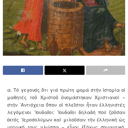
α. Τό γεγονός ὅτι γιά πρώτη φορά στήν ἱστορία οἱ
μαθητές τοῦ Χριστοῦ ὀνομάστηκαν Χριστιανοί –
στήν ᾽Αντιόχεια ὅπου οἱ πλεῖστοι ἦταν ἑλληνιστές
λεγόμενοι ᾽Ιουδαῖοι: ᾽Ιουδαῖοι δηλαδή πού ζοῦσαν
ἐκτός ῾Ιεροσολύμων καί μιλοῦσαν τήν ἑλληνική ὡς
μητρική τους γλώσσα – εἶναι ἐξόχως σημαντικό,