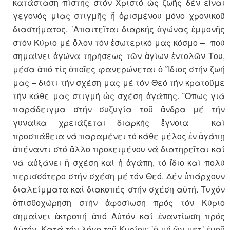
κατάσταση πίστης στόν Χριστό ὡς ζωῆς δέν εἶναι
γεγονός μίας στιγμῆς ἤ ὁρισμένου μόνο χρονικοῦ
διαστήματος. ᾽Απαιτεῖται διαρκής ἀγώνας ἐμμονῆς
στόν Κύριο μέ ὅλον τόν ἐσωτερικό μας κόσμο – πού
σημαίνει ἀγώνα τηρήσεως τῶν ἁγίων ἐντολῶν Του,
μέσα ἀπό τίς ὁποῖες φανερώνεται ὁ ῎Ιδιος στήν ζωή
μας – διότι τήν σχέση μας μέ τόν Θεό τήν κρατοῦμε
τήν κάθε μας στιγμή ὡς σχέση ἀγάπης. ῞Οπως γιά
παράδειγμα στήν συζυγία τοῦ ἄνδρα μέ τήν
γυναίκα χρειάζεται διαρκής ἔγνοια καί
προσπάθεια νά παραμένει τό κάθε μέλος ἐν ἀγάπῃ
ἀπέναντι στό ἄλλο προκειμένου νά διατηρεῖται καί
νά αὐξάνει ἡ σχέση καί ἡ ἀγάπη, τό ἴδιο καί πολύ
περισσότερο στήν σχέση μέ τόν Θεό. Δέν ὑπάρχουν
διαλείμματα καί διακοπές στήν σχέση αὐτή. Τυχόν
ὀπισθοχώρηση στήν ἀφοσίωση πρός τόν Κύριο
σημαίνει ἐκτροπή ἀπό Αὐτόν καί ἐναντίωση πρός
Αὐτόν. Κατά τόν λόγο τοῦ Κυρίου: ῾ὁ μή ὤν μετ᾽ ἐμοῦ