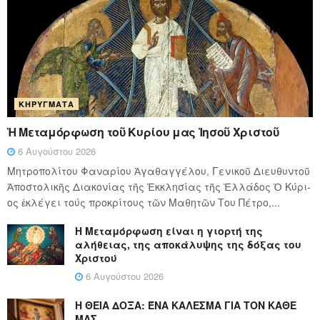
ΚΗΡΎΓΜΑΤΑ
Ἡ Μεταμόρφωση τοῦ Κυρίου μας Ἰησοῦ Χριστοῦ
6 Αυγούστου 2026
Μητροπολίτου Φαναρίου Ἀγαθαγγέλου, Γενικοῦ Διευθυντοῦ
Ἀποστολικῆς Διακονίας τῆς Ἐκκλησίας τῆς Ἑλλάδος Ὁ Κύ­ρι­
ος ἐκλέγει τούς προ­κρί­τους τῶν Μα­θη­τῶν Του Πέ­τρο,...
Η Μεταμόρφωση είναι η γιορτή της
αλήθειας, της αποκάλυψης της δόξας του
Χριστού
6 Αυγούστου 2026
Η ΘΕΙΑ ΔΟΞΑ: ΈΝΑ ΚΑΛΕΣΜΑ ΓΙΑ ΤΟΝ ΚΑΘΕ
ΜΑΣ