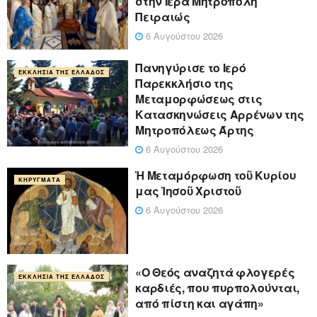
στην Ιερά Μητρόπολη
Πειραιώς
6 Αυγούστου 2026
Πανηγύρισε το Ιερό
ΕΚΚΛΗΣΊΑ ΤΗΣ ΕΛΛΆΔΟΣ
Παρεκκλήσιο της
Μεταμορφώσεως στις
Κατασκηνώσεις Αρρένων της
Μητροπόλεως Άρτης
6 Αυγούστου 2026
Ἡ Μεταμόρφωση τοῦ Κυρίου
ΚΗΡΎΓΜΑΤΑ
μας Ἰησοῦ Χριστοῦ
6 Αυγούστου 2026
«Ο Θεός αναζητά φλογερές
ΕΚΚΛΗΣΊΑ ΤΗΣ ΕΛΛΆΔΟΣ
καρδιές, που πυρπολούνται,
από πίστη και αγάπη»