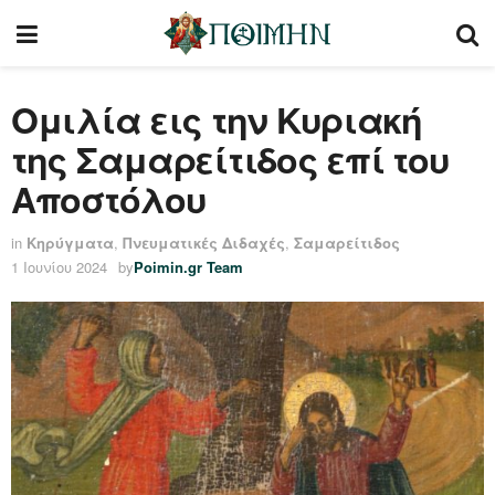
Ομιλία εις την Κυριακή
της Σαμαρείτιδος επί του
Αποστόλου
in
Κηρύγματα
,
Πνευματικές Διδαχές
,
Σαμαρείτιδος
1 Ιουνίου 2024
by
Poimin.gr Team