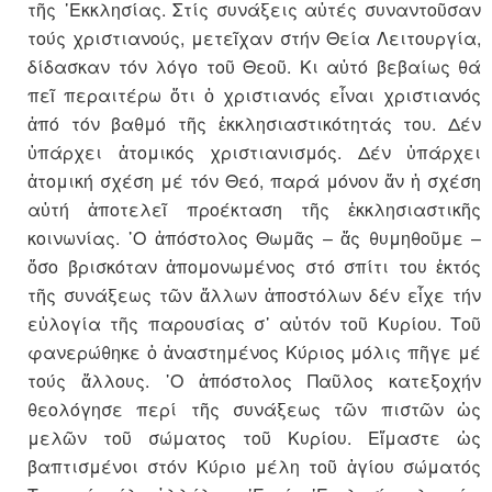
τῆς ᾽Εκκλησίας. Στίς συνάξεις αὐτές συναντοῦσαν
τούς χριστιανούς, μετεῖχαν στήν Θεία Λειτουργία,
δίδασκαν τόν λόγο τοῦ Θεοῦ. Κι αὐτό βεβαίως θά
πεῖ περαιτέρω ὅτι ὁ χριστιανός εἶναι χριστιανός
ἀπό τόν βαθμό τῆς ἐκκλησιαστικότητάς του. Δέν
ὑπάρχει ἀτομικός χριστιανισμός. Δέν ὑπάρχει
ἀτομική σχέση μέ τόν Θεό, παρά μόνον ἄν ἡ σχέση
αὐτή ἀποτελεῖ προέκταση τῆς ἐκκλησιαστικῆς
κοινωνίας. ῾Ο ἀπόστολος Θωμᾶς – ἄς θυμηθοῦμε –
ὅσο βρισκόταν ἀπομονωμένος στό σπίτι του ἐκτός
τῆς συνάξεως τῶν ἄλλων ἀποστόλων δέν εἶχε τήν
εὐλογία τῆς παρουσίας σ᾽ αὐτόν τοῦ Κυρίου. Τοῦ
φανερώθηκε ὁ ἀναστημένος Κύριος μόλις πῆγε μέ
τούς ἄλλους. ῾Ο ἀπόστολος Παῦλος κατεξοχήν
θεολόγησε περί τῆς συνάξεως τῶν πιστῶν ὡς
μελῶν τοῦ σώματος τοῦ Κυρίου. Εἴμαστε ὡς
βαπτισμένοι στόν Κύριο μέλη τοῦ ἁγίου σώματός