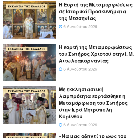
Η Εορτή της Μεταμορφώσεως
ΕΚΚΛΗΣΊΑ ΤΗΣ ΕΛΛΆΔΟΣ
σε Ιστορικά Προσκυνήματα
της Μεσσηνίας
6 Αυγούστου 2026
Η εορτή της Μεταμορφώσεως
ΕΚΚΛΗΣΊΑ ΤΗΣ ΕΛΛΆΔΟΣ
του Σωτήρος Χριστού στην Ι. Μ.
Αιτωλοακαρνανίας
6 Αυγούστου 2026
Με εκκλησιαστική
ΕΚΚΛΗΣΊΑ ΤΗΣ ΕΛΛΆΔΟΣ
λαμπρότητα εορτάσθηκε η
Μεταμόρφωση του Σωτήρος
στην Ιερά Μητρόπολη
Κορίνθου
6 Αυγούστου 2026
«Να μας οδηγεί το φως του
ΕΚΚΛΗΣΊΑ ΤΗΣ ΕΛΛΆΔΟΣ