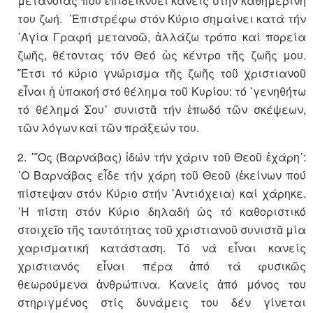
μετανοίας πού ἐπιδεικνύει κανείς στήν καθημερινή
του ζωή. ᾽Επιστρέφω στόν Κύριο σημαίνει κατά τήν
῾Αγία Γραφή μετανοῶ, ἀλλάζω τρόπο καί πορεία
ζωῆς, θέτοντας τόν Θεό ὡς κέντρο τῆς ζωῆς μου.
῎Ετσι τό κύριο γνώρισμα τῆς ζωῆς τοῦ χριστιανοῦ
εἶναι ἡ ὑπακοή στό θέλημα τοῦ Κυρίου: τό ῾γενηθήτω
τό θέλημά Σου᾽ συνιστᾶ τήν ἐπωδό τῶν σκέψεων,
τῶν λόγων καί τῶν πράξεών του.
2. ῾῞Ος (Βαρνάβας) ἰδών τήν χάριν τοῦ Θεοῦ ἐχάρη᾽:
῾Ο Βαρνάβας εἶδε τήν χάρη τοῦ Θεοῦ (ἐκείνων πού
πίστεψαν στόν Κύριο στήν ᾽Αντιόχεια) καί χάρηκε.
῾Η πίστη στόν Κύριο δηλαδή ὡς τό καθοριστικό
στοιχεῖο τῆς ταυτότητας τοῦ χριστιανοῦ συνιστᾶ μία
χαρισματική κατάσταση. Τό νά εἶναι κανείς
χριστιανός εἶναι πέρα ἀπό τά φυσικῶς
θεωρούμενα ἀνθρώπινα. Κανείς ἀπό μόνος του
στηριγμένος στίς δυνάμεις του δέν γίνεται