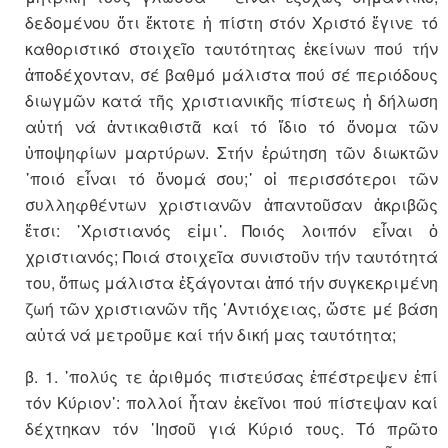
δεδομένου ὅτι ἔκτοτε ἡ πίστη στόν Χριστό ἔγινε τό
καθοριστικό στοιχεῖο ταυτότητας ἐκείνων πού τήν
ἀποδέχονταν, σέ βαθμό μάλιστα πού σέ περιόδους
διωγμῶν κατά τῆς χριστιανικῆς πίστεως ἡ δήλωση
αὐτή νά ἀντικαθιστᾶ καί τό ἴδιο τό ὄνομα τῶν
ὑποψηφίων μαρτύρων. Στήν ἐρώτηση τῶν διωκτῶν
῾ποιό εἶναι τό ὄνομά σου;᾽ οἱ περισσότεροι τῶν
συλληφθέντων χριστιανῶν ἀπαντοῦσαν ἀκριβῶς
ἔτσι: ῾Χριστιανός εἰμι᾽. Ποιός λοιπόν εἶναι ὁ
χριστιανός; Ποιά στοιχεῖα συνιστοῦν τήν ταυτότητά
του, ὅπως μάλιστα ἐξάγονται ἀπό τήν συγκεκριμένη
ζωή τῶν χριστιανῶν τῆς ᾽Αντιόχειας, ὥστε μέ βάση
αὐτά νά μετροῦμε καί τήν δική μας ταυτότητα;
β. 1. ῾πολύς τε ἀριθμός πιστεύσας ἐπέστρεψεν ἐπί
τόν Κύριον᾽: πολλοί ἦταν ἐκεῖνοι πού πίστεψαν καί
δέχτηκαν τόν ᾽Ιησοῦ γιά Κύριό τους. Τό πρῶτο