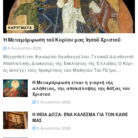
ΚΗΡΎΓΜΑΤΑ
Ἡ Μεταμόρφωση τοῦ Κυρίου μας Ἰησοῦ Χριστοῦ
6 Αυγούστου 2026
Μητροπολίτου Φαναρίου Ἀγαθαγγέλου, Γενικοῦ Διευθυντοῦ
Ἀποστολικῆς Διακονίας τῆς Ἐκκλησίας τῆς Ἑλλάδος Ὁ Κύ­ρι­
ος ἐκλέγει τούς προ­κρί­τους τῶν Μα­θη­τῶν Του Πέ­τρο,...
Η Μεταμόρφωση είναι η γιορτή της
αλήθειας, της αποκάλυψης της δόξας του
Χριστού
6 Αυγούστου 2026
Η ΘΕΙΑ ΔΟΞΑ: ΈΝΑ ΚΑΛΕΣΜΑ ΓΙΑ ΤΟΝ ΚΑΘΕ
ΜΑΣ
5 Αυγούστου 2026