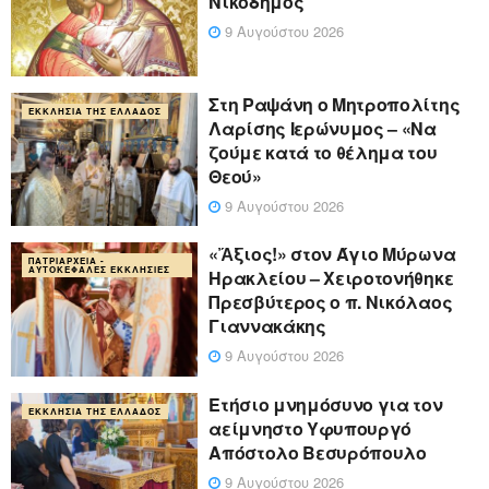
Νικόδημος
9 Αυγούστου 2026
Στη Ραψάνη ο Μητροπολίτης
ΕΚΚΛΗΣΊΑ ΤΗΣ ΕΛΛΆΔΟΣ
Λαρίσης Ιερώνυμος – «Να
ζούμε κατά το θέλημα του
Θεού»
9 Αυγούστου 2026
«Ἄξιος!» στον Άγιο Μύρωνα
ΠΑΤΡΙΑΡΧΕΊΑ -
ΑΥΤΟΚΈΦΑΛΕΣ ΕΚΚΛΗΣΊΕΣ
Ηρακλείου – Χειροτονήθηκε
Πρεσβύτερος ο π. Νικόλαος
Γιαννακάκης
9 Αυγούστου 2026
Ετήσιο μνημόσυνο για τον
ΕΚΚΛΗΣΊΑ ΤΗΣ ΕΛΛΆΔΟΣ
αείμνηστο Υφυπουργό
Απόστολο Βεσυρόπουλο
9 Αυγούστου 2026