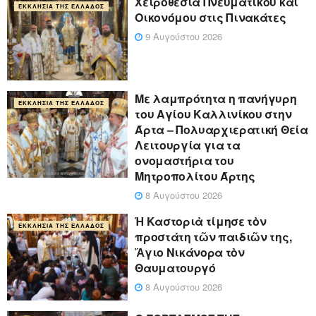
Χειροθεσία Πνευματικού και
ΕΚΚΛΗΣΊΑ ΤΗΣ ΕΛΛΆΔΟΣ
Οικονόμου στις Πινακάτες
9 Αυγούστου 2026
Με λαμπρότητα η πανήγυρη
ΕΚΚΛΗΣΊΑ ΤΗΣ ΕΛΛΆΔΟΣ
του Αγίου Καλλινίκου στην
Άρτα – Πολυαρχιερατική Θεία
Λειτουργία για τα
ονομαστήρια του
Μητροπολίτου Άρτης
8 Αυγούστου 2026
Ἡ Καστοριὰ τίμησε τὸν
ΕΚΚΛΗΣΊΑ ΤΗΣ ΕΛΛΆΔΟΣ
προστάτη τῶν παιδιῶν της,
Ἅγιο Νικάνορα τὸν
Θαυματουργό
8 Αυγούστου 2026