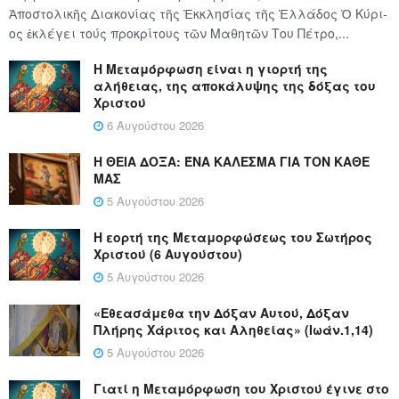
Ἀποστολικῆς Διακονίας τῆς Ἐκκλησίας τῆς Ἑλλάδος Ὁ Κύ­ρι­
ος ἐκλέγει τούς προ­κρί­τους τῶν Μα­θη­τῶν Του Πέ­τρο,...
Η Μεταμόρφωση είναι η γιορτή της
αλήθειας, της αποκάλυψης της δόξας του
Χριστού
6 Αυγούστου 2026
Η ΘΕΙΑ ΔΟΞΑ: ΈΝΑ ΚΑΛΕΣΜΑ ΓΙΑ ΤΟΝ ΚΑΘΕ
ΜΑΣ
5 Αυγούστου 2026
Η εορτή της Μεταμορφώσεως του Σωτήρος
Χριστού (6 Αυγούστου)
5 Αυγούστου 2026
«Εθεασάμεθα την Δόξαν Αυτού, Δόξαν
Πλήρης Χάριτος και Αληθείας» (Ιωάν.1,14)
5 Αυγούστου 2026
Γιατί η Μεταμόρφωση του Χριστού έγινε στο