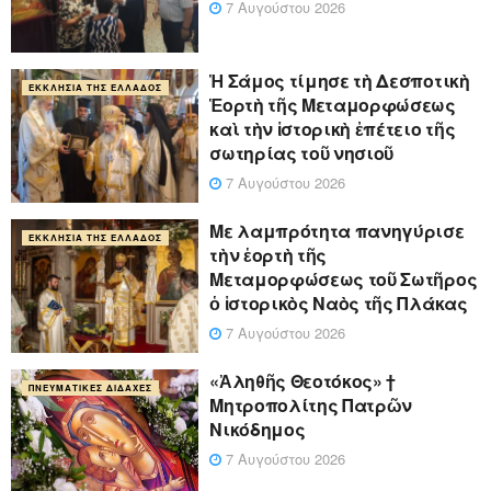
7 Αυγούστου 2026
Ἡ Σάμος τίμησε τὴ Δεσποτικὴ
ΕΚΚΛΗΣΊΑ ΤΗΣ ΕΛΛΆΔΟΣ
Ἑορτὴ τῆς Μεταμορφώσεως
καὶ τὴν ἱστορικὴ ἐπέτειο τῆς
σωτηρίας τοῦ νησιοῦ
7 Αυγούστου 2026
Με λαμπρότητα πανηγύρισε
ΕΚΚΛΗΣΊΑ ΤΗΣ ΕΛΛΆΔΟΣ
τὴν ἑορτὴ τῆς
Μεταμορφώσεως τοῦ Σωτῆρος
ὁ ἱστορικὸς Ναὸς τῆς Πλάκας
7 Αυγούστου 2026
«Ἀληθῆς Θεοτόκος» †
ΠΝΕΥΜΑΤΙΚΈΣ ΔΙΔΑΧΈΣ
Μητροπολίτης Πατρῶν
Νικόδημος
7 Αυγούστου 2026