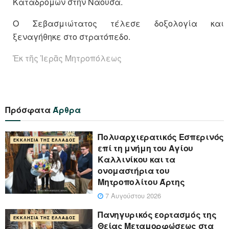
Καταδρομών στην Νάουσα.
Ο Σεβασμιώτατος τέλεσε δοξολογία και
ξεναγήθηκε στο στρατόπεδο.
Ἐκ τῆς Ἱερᾶς Μητροπόλεως
Πρόσφατα
Άρθρα
Πολυαρχιερατικός Εσπερινός
ΕΚΚΛΗΣΊΑ ΤΗΣ ΕΛΛΆΔΟΣ
επί τη μνήμη του Αγίου
Καλλινίκου και τα
ονομαστήρια του
Μητροπολίτου Άρτης
7 Αυγούστου 2026
Πανηγυρικός εορτασμός της
ΕΚΚΛΗΣΊΑ ΤΗΣ ΕΛΛΆΔΟΣ
Θείας Μεταμορφώσεως στα