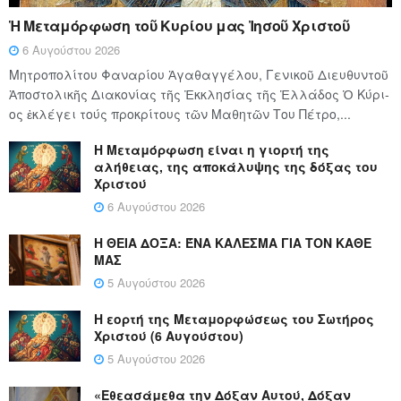
Ἡ Μεταμόρφωση τοῦ Κυρίου μας Ἰησοῦ Χριστοῦ
6 Αυγούστου 2026
Μητροπολίτου Φαναρίου Ἀγαθαγγέλου, Γενικοῦ Διευθυντοῦ
Ἀποστολικῆς Διακονίας τῆς Ἐκκλησίας τῆς Ἑλλάδος Ὁ Κύ­ρι­
ος ἐκλέγει τούς προ­κρί­τους τῶν Μα­θη­τῶν Του Πέ­τρο,...
Η Μεταμόρφωση είναι η γιορτή της
αλήθειας, της αποκάλυψης της δόξας του
Χριστού
6 Αυγούστου 2026
Η ΘΕΙΑ ΔΟΞΑ: ΈΝΑ ΚΑΛΕΣΜΑ ΓΙΑ ΤΟΝ ΚΑΘΕ
ΜΑΣ
5 Αυγούστου 2026
Η εορτή της Μεταμορφώσεως του Σωτήρος
Χριστού (6 Αυγούστου)
5 Αυγούστου 2026
«Εθεασάμεθα την Δόξαν Αυτού, Δόξαν