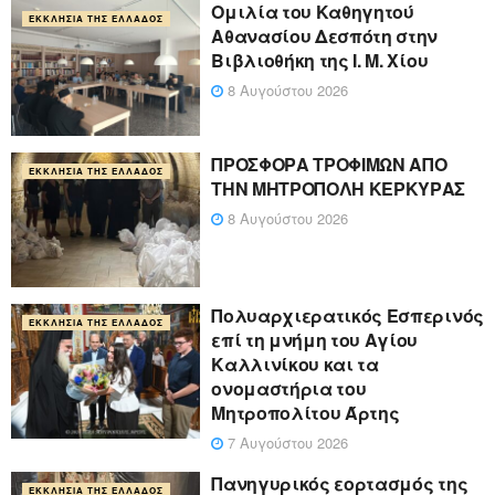
Ομιλία του Καθηγητού
ΕΚΚΛΗΣΊΑ ΤΗΣ ΕΛΛΆΔΟΣ
Αθανασίου Δεσπότη στην
Βιβλιοθήκη της Ι. Μ. Χίου
8 Αυγούστου 2026
ΠΡΟΣΦΟΡΑ ΤΡΟΦΙΜΩΝ ΑΠΟ
ΕΚΚΛΗΣΊΑ ΤΗΣ ΕΛΛΆΔΟΣ
ΤΗΝ ΜΗΤΡΟΠΟΛΗ ΚΕΡΚΥΡΑΣ
8 Αυγούστου 2026
Πολυαρχιερατικός Εσπερινός
ΕΚΚΛΗΣΊΑ ΤΗΣ ΕΛΛΆΔΟΣ
επί τη μνήμη του Αγίου
Καλλινίκου και τα
ονομαστήρια του
Μητροπολίτου Άρτης
7 Αυγούστου 2026
Πανηγυρικός εορτασμός της
ΕΚΚΛΗΣΊΑ ΤΗΣ ΕΛΛΆΔΟΣ