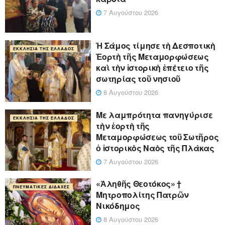
7 Αυγούστου 2026
Ἡ Σάμος τίμησε τὴ Δεσποτικὴ
ΕΚΚΛΗΣΊΑ ΤΗΣ ΕΛΛΆΔΟΣ
Ἑορτὴ τῆς Μεταμορφώσεως
καὶ τὴν ἱστορικὴ ἐπέτειο τῆς
σωτηρίας τοῦ νησιοῦ
8 Αυγούστου 2026
Με λαμπρότητα πανηγύρισε
ΕΚΚΛΗΣΊΑ ΤΗΣ ΕΛΛΆΔΟΣ
τὴν ἑορτὴ τῆς
Μεταμορφώσεως τοῦ Σωτῆρος
ὁ ἱστορικὸς Ναὸς τῆς Πλάκας
7 Αυγούστου 2026
«Ἀληθῆς Θεοτόκος» †
ΠΝΕΥΜΑΤΙΚΈΣ ΔΙΔΑΧΈΣ
Μητροπολίτης Πατρῶν
Νικόδημος
8 Αυγούστου 2026