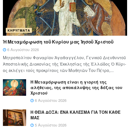
ΚΗΡΎΓΜΑΤΑ
Ἡ Μεταμόρφωση τοῦ Κυρίου μας Ἰησοῦ Χριστοῦ
6 Αυγούστου 2026
Μητροπολίτου Φαναρίου Ἀγαθαγγέλου, Γενικοῦ Διευθυντοῦ
Ἀποστολικῆς Διακονίας τῆς Ἐκκλησίας τῆς Ἑλλάδος Ὁ Κύ­ρι­
ος ἐκλέγει τούς προ­κρί­τους τῶν Μα­θη­τῶν Του Πέ­τρο,...
Η Μεταμόρφωση είναι η γιορτή της
αλήθειας, της αποκάλυψης της δόξας του
Χριστού
6 Αυγούστου 2026
Η ΘΕΙΑ ΔΟΞΑ: ΈΝΑ ΚΑΛΕΣΜΑ ΓΙΑ ΤΟΝ ΚΑΘΕ
ΜΑΣ
5 Αυγούστου 2026