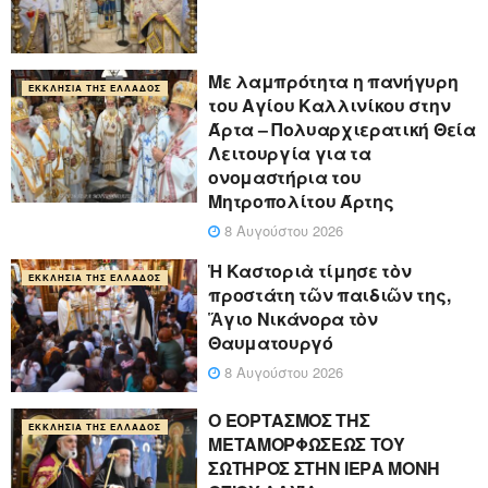
Με λαμπρότητα η πανήγυρη
ΕΚΚΛΗΣΊΑ ΤΗΣ ΕΛΛΆΔΟΣ
του Αγίου Καλλινίκου στην
Άρτα – Πολυαρχιερατική Θεία
Λειτουργία για τα
ονομαστήρια του
Μητροπολίτου Άρτης
8 Αυγούστου 2026
Ἡ Καστοριὰ τίμησε τὸν
ΕΚΚΛΗΣΊΑ ΤΗΣ ΕΛΛΆΔΟΣ
προστάτη τῶν παιδιῶν της,
Ἅγιο Νικάνορα τὸν
Θαυματουργό
8 Αυγούστου 2026
Ο ΕΟΡΤΑΣΜΟΣ ΤΗΣ
ΕΚΚΛΗΣΊΑ ΤΗΣ ΕΛΛΆΔΟΣ
ΜΕΤΑΜΟΡΦΩΣΕΩΣ ΤΟΥ
ΣΩΤΗΡΟΣ ΣΤΗΝ ΙΕΡΑ ΜΟΝΗ