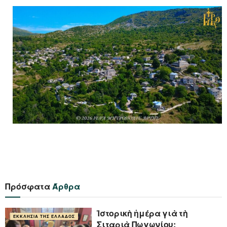
Πρόσφατα
Άρθρα
Ἱστορικὴ ἡμέρα γιὰ τὴ
ΕΚΚΛΗΣΊΑ ΤΗΣ ΕΛΛΆΔΟΣ
Σιταριὰ Πωγωνίου: