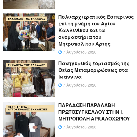
Πολυαρχιερατικός Εσπερινός
ΕΚΚΛΗΣΊΑ ΤΗΣ ΕΛΛΆΔΟΣ
επί τη μνήμη του Αγίου
Καλλινίκου και τα
ονομαστήρια του
Μητροπολίτου Άρτης
7 Αυγούστου 2026
Πανηγυρικός εορτασμός της
ΕΚΚΛΗΣΊΑ ΤΗΣ ΕΛΛΆΔΟΣ
Θείας Μεταμορφώσεως στα
Ιωάννινα
7 Αυγούστου 2026
ΠΑΡΑΔΟΣΗ ΠΑΡΑΛΑΒΗ
ΠΑΤΡΙΑΡΧΕΊΑ -
ΑΥΤΟΚΈΦΑΛΕΣ ΕΚΚΛΗΣΊΕΣ
ΠΡΩΤΟΣΥΓΚΕΛΛΟΥ ΣΤΗΝ Ι.
ΜΗΤΡΟΠΟΛΗ ΑΡΚΑΛΟΧΩΡΙΟΥ
7 Αυγούστου 2026