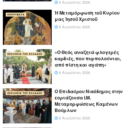
6 Αυγούστου 2026
Ἡ Μεταμόρφωση τοῦ Κυρίου
ΚΗΡΎΓΜΑΤΑ
μας Ἰησοῦ Χριστοῦ
6 Αυγούστου 2026
«Ο Θεός αναζητά φλογερές
ΕΚΚΛΗΣΊΑ ΤΗΣ ΕΛΛΆΔΟΣ
καρδιές, που πυρπολούνται,
από πίστη και αγάπη»
6 Αυγούστου 2026
Ο Επιδαύρου Νικόδημος στην
ΕΚΚΛΗΣΊΑ ΤΗΣ ΕΛΛΆΔΟΣ
εορτάζουσα Ι.Μ.
Μεταμορφώσεως Καμένων
Βούρλων
6 Αυγούστου 2026