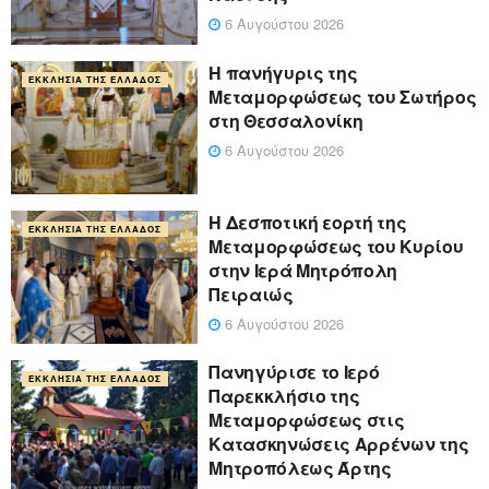
6 Αυγούστου 2026
Η πανήγυρις της
ΕΚΚΛΗΣΊΑ ΤΗΣ ΕΛΛΆΔΟΣ
Μεταμορφώσεως του Σωτήρος
στη Θεσσαλονίκη
6 Αυγούστου 2026
Η Δεσποτική εορτή της
ΕΚΚΛΗΣΊΑ ΤΗΣ ΕΛΛΆΔΟΣ
Μεταμορφώσεως του Κυρίου
στην Ιερά Μητρόπολη
Πειραιώς
6 Αυγούστου 2026
Πανηγύρισε το Ιερό
ΕΚΚΛΗΣΊΑ ΤΗΣ ΕΛΛΆΔΟΣ
Παρεκκλήσιο της
Μεταμορφώσεως στις
Κατασκηνώσεις Αρρένων της
Μητροπόλεως Άρτης