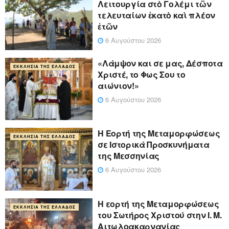
Λειτουργία στὸ Γολέμι τῶν
τελευταίων ἑκατὸ καὶ πλέον
ἐτῶν
6 Αυγούστου 2026
«Λάμψον και σε μας, Δέσποτα
ΕΚΚΛΗΣΊΑ ΤΗΣ ΕΛΛΆΔΟΣ
Χριστέ, το Φως Σου το
αιώνιον!»
6 Αυγούστου 2026
Η Εορτή της Μεταμορφώσεως
ΕΚΚΛΗΣΊΑ ΤΗΣ ΕΛΛΆΔΟΣ
σε Ιστορικά Προσκυνήματα
της Μεσσηνίας
6 Αυγούστου 2026
Η εορτή της Μεταμορφώσεως
ΕΚΚΛΗΣΊΑ ΤΗΣ ΕΛΛΆΔΟΣ
του Σωτήρος Χριστού στην Ι. Μ.
Αιτωλοακαρνανίας