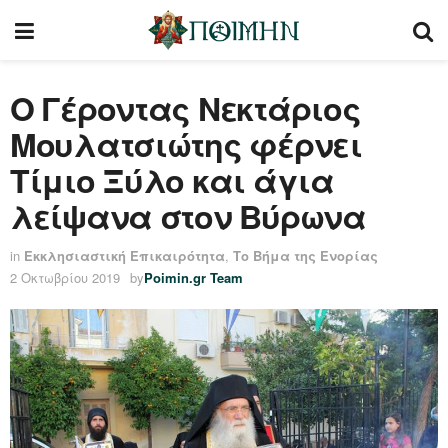
Ο Γέροντας Νεκτάριος
Μουλατσιώτης φέρνει
Τίμιο Ξύλο και άγια
λείψανα στον Βύρωνα
in
Εκκλησιαστική Επικαιρότητα
,
Το Βήμα της Ενορίας
2 Οκτωβρίου 2019
by
Poimin.gr Team