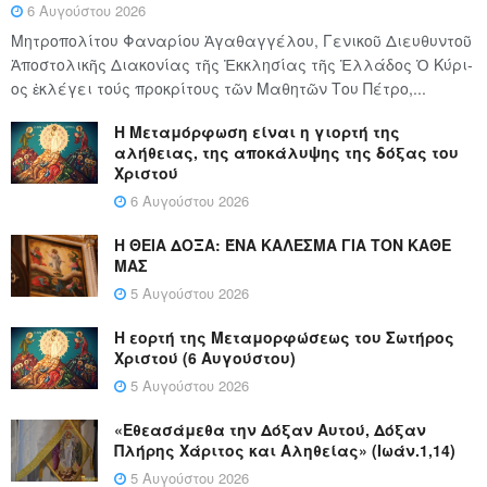
6 Αυγούστου 2026
Μητροπολίτου Φαναρίου Ἀγαθαγγέλου, Γενικοῦ Διευθυντοῦ
Ἀποστολικῆς Διακονίας τῆς Ἐκκλησίας τῆς Ἑλλάδος Ὁ Κύ­ρι­
ος ἐκλέγει τούς προ­κρί­τους τῶν Μα­θη­τῶν Του Πέ­τρο,...
Η Μεταμόρφωση είναι η γιορτή της
αλήθειας, της αποκάλυψης της δόξας του
Χριστού
6 Αυγούστου 2026
Η ΘΕΙΑ ΔΟΞΑ: ΈΝΑ ΚΑΛΕΣΜΑ ΓΙΑ ΤΟΝ ΚΑΘΕ
ΜΑΣ
5 Αυγούστου 2026
Η εορτή της Μεταμορφώσεως του Σωτήρος
Χριστού (6 Αυγούστου)
5 Αυγούστου 2026
«Εθεασάμεθα την Δόξαν Αυτού, Δόξαν
Πλήρης Χάριτος και Αληθείας» (Ιωάν.1,14)
5 Αυγούστου 2026