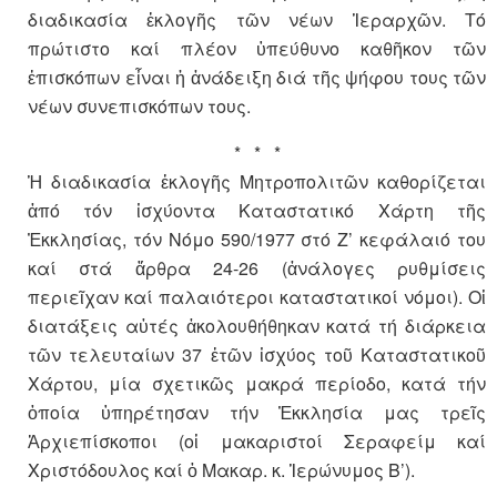
διαδικασία ἐκλογῆς τῶν νέων Ἱεραρχῶν. Τό
πρώτιστο καί πλέον ὑπεύθυνο καθῆκον τῶν
ἐπισκόπων εἶναι ἡ ἀνάδειξη διά τῆς ψήφου τους τῶν
νέων συνεπισκόπων τους.
* * *
Ἡ διαδικασία ἐκλογῆς Μητροπολιτῶν καθορίζεται
ἀπό τόν ἰσχύοντα Καταστατικό Χάρτη τῆς
Ἐκκλησίας, τόν Νόμο 590/1977 στό Ζ’ κεφάλαιό του
καί στά ἄρθρα 24-26 (ἀνάλογες ρυθμίσεις
περιεῖχαν καί παλαιότεροι καταστατικοί νόμοι). Οἱ
διατάξεις αὐτές ἀκολουθήθηκαν κατά τή διάρκεια
τῶν τελευταίων 37 ἐτῶν ἰσχύος τοῦ Καταστατικοῦ
Χάρτου, μία σχετικῶς μακρά περίοδο, κατά τήν
ὁποία ὑπηρέτησαν τήν Ἐκκλησία μας τρεῖς
Ἀρχιεπίσκοποι (οἱ μακαριστοί Σεραφείμ καί
Χριστόδουλος καί ὁ Μακαρ. κ. Ἱερώνυμος Β’).