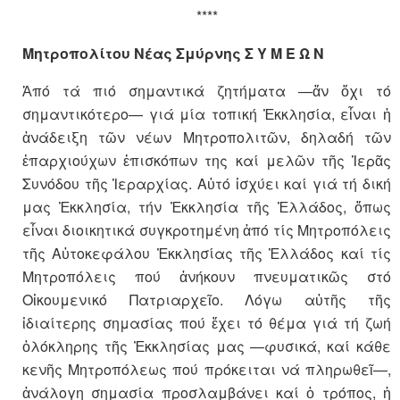
****
Μητροπολίτου Νέας Σμύρνης Σ Υ Μ Ε Ω Ν
Ἀπό τά πιό σημαντικά ζητήματα —ἄν ὄχι τό
σημαντικότερο— γιά μία τοπική Ἐκκλησία, εἶναι ἡ
ἀνάδειξη τῶν νέων Μητροπολιτῶν, δηλαδή τῶν
ἐπαρχιούχων ἐπισκόπων της καί μελῶν τῆς Ἱερᾶς
Συνόδου τῆς Ἱεραρχίας. Αὐτό ἰσχύει καί γιά τή δική
μας Ἐκκλησία, τήν Ἐκκλησία τῆς Ἑλλάδος, ὅπως
εἶναι διοικητικά συγκροτημένη ἀπό τίς Μητροπόλεις
τῆς Αὐτοκεφάλου Ἐκκλησίας τῆς Ἑλλάδος καί τίς
Μητροπόλεις πού ἀνήκουν πνευματικῶς στό
Οἰκουμενικό Πατριαρχεῖο. Λόγω αὐτῆς τῆς
ἰδιαίτερης σημασίας πού ἔχει τό θέμα γιά τή ζωή
ὁλόκληρης τῆς Ἐκκλησίας μας —φυσικά, καί κάθε
κενῆς Μητροπόλεως πού πρόκειται νά πληρωθεῖ—,
ἀνάλογη σημασία προσλαμβάνει καί ὁ τρόπος, ἡ