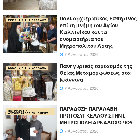
Πολυαρχιερατικός Εσπερινός
ΕΚΚΛΗΣΊΑ ΤΗΣ ΕΛΛΆΔΟΣ
επί τη μνήμη του Αγίου
Καλλινίκου και τα
ονομαστήρια του
Μητροπολίτου Άρτης
7 Αυγούστου 2026
Πανηγυρικός εορτασμός της
ΕΚΚΛΗΣΊΑ ΤΗΣ ΕΛΛΆΔΟΣ
Θείας Μεταμορφώσεως στα
Ιωάννινα
7 Αυγούστου 2026
ΠΑΡΑΔΟΣΗ ΠΑΡΑΛΑΒΗ
ΠΑΤΡΙΑΡΧΕΊΑ -
ΑΥΤΟΚΈΦΑΛΕΣ ΕΚΚΛΗΣΊΕΣ
ΠΡΩΤΟΣΥΓΚΕΛΛΟΥ ΣΤΗΝ Ι.
ΜΗΤΡΟΠΟΛΗ ΑΡΚΑΛΟΧΩΡΙΟΥ
7 Αυγούστου 2026