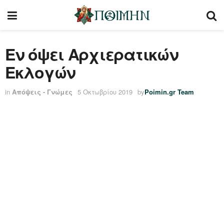
Εν όψει Αρχιερατικών
Εκλογών
in
Απόψεις - Γνώμες
5 Οκτωβρίου 2019
by
Poimin.gr Team