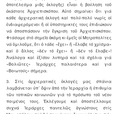
ἀποτέλεσμα μιᾶς ἐκλογῆς) εἶναι ἡ βούληση τοῦ
ἑκάστοτε Ἀρχιεπισκόπου. Αὐτό σημαίνει ὅτι γιά
κάθε ἀρχιερατική ἐκλογή καί πολύ-πολύ νωρίς οἱ
ἐνδιαφερόμενοι ἤ οἱ ὑποστηρικτές τους ἐπιδιώκουν
νά ἀποσπάσουν τήν ἔγκριση τοῦ Ἀρχιεπισκόπου.
Φτάσαμε στό σημεῖο ἀκόμη κι ἐμεῖς οἱ Μητροπολίτες
νά ὁμιλοῦμε, ὅτι ὁ τάδε «ἔχει» ἤ «ἔλαβε τό χρίσμα»
καί ὁ ἄλλος «δέν τό ἔχει» ἤ «δέν τό ἔλαβε»!
Ἀνάλογα καί ἐξίσου λυπηρά καί τά σχόλια γιά
«Βολιῶτες» Ἱεράρχες παλαιότερα καί γιά
«Βοιωτούς» σήμερα.
3. Στίς ἀρχιερατικές ἐκλογές μας σπάνια
λαμβάνεται ὑπ᾽ ὄψιν ἀπό τήν Ἱεραρχία ἡ ἐπιθυμία
τῶν τοπικῶν κοινωνιῶν γιά τό πρόσωπο τοῦ νέου
ποιμένος τους. Ἐκλέγουμε καί ἀποστέλλουμε
συχνά Ἱεράρχες παντελῶς ἀγνώστους στίς