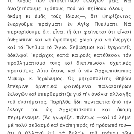
τό κύρος τῶν ἐπισκοπικῶν ἐκλογῶν μας. Νά
ἀναζητήσουμε τρόπους πού νά πείθουν ὅλους —
ἀκόμη κι ἐμᾶς τούς ἴδιους—, ὅτι ψηφίζοντας
ἐνεργοῦμε πράγματι ἐν Ἁγίῳ Πνεύματι. Νά
περιορίσουμε ὅ,τι εἶναι (ἤ ὅ,τι φαίνεται ὅτι εἶναι)
ἀνθρώπινο καί νά ἀφήσουμε χῶρο γιά νά ἐνεργεῖ
καί τό Πνεῦμα τό Ἅγιο. Σεβάσμιοι καί ἐγκρατεῖς
ἀδελφοί Ἱεράρχες κατά καιρούς κατέθεσαν τόν
προβληματισμό τους καί διετύπωσαν σχετικές
προτάσεις. Αὐτό ἔκανε καί ὁ νῦν Ἀρχιεπίσκοπος
Μακαρ. κ. Ἱερώνυμος. Ὡς μητροπολίτης Θηβῶν
ἐπέκρινε ἀρνητικά φαινόμενα παλαιοτέρων
ἐκλογῶν καί ὑπερθεμάτιζε γιά τήν ἀνάγκη ἀλλαγῆς
τοῦ συστήματος. Παρῆλθε ἤδη πενταετία ἀπό τήν
ἐκλογή του ὡς Ἀρχιεπισκόπου καί ἀκόμη
περιμένουμε. (Ἄς γνωρίζει πάντως —καί τό λέμε
μέ πολύ σεβασμό καί ἀγάπη πρός τό πρόσωπό του—
ὅτι ἡ ἀλλαγή ἐπί τά βελτίω τοῦ τρόπου τῶν