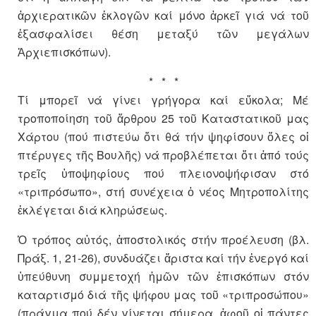
ἀρχιερατικῶν ἐκλογῶν καί μόνο ἀρκεῖ γιά νά τοῦ
ἐξασφαλίσει θέση μεταξύ τῶν μεγάλων
Ἀρχιεπισκόπων).
* * *
Τί μπορεῖ νά γίνει γρήγορα καί εὔκολα; Μέ
τροποποίηση τοῦ ἄρθρου 25 τοῦ Καταστατικοῦ μας
Χάρτου (πού πιστεύω ὅτι θά τήν ψηφίσουν ὅλες οἱ
πτέρυγες τῆς Βουλῆς) νά προβλέπεται ὅτι ἀπό τούς
τρεῖς ὑποψηφίους πού πλειονοψήφισαν στό
«τριπρόσωπο», στή συνέχεια ὁ νέος Μητροπολίτης
ἐκλέγεται διά κληρώσεως.
Ὁ τρόπος αὐτός, ἀποστολικός στήν προέλευση (βλ.
Πράξ. 1, 21-26), συνδυάζει ἄριστα καί τήν ἐνεργό καί
ὑπεύθυνη συμμετοχή ἡμῶν τῶν ἐπισκόπων στόν
καταρτισμό διά τῆς ψήφου μας τοῦ «τριπροσώπου»
(πράγμα πού δέν γίνεται σήμερα, ἀφοῦ οἱ πάντες