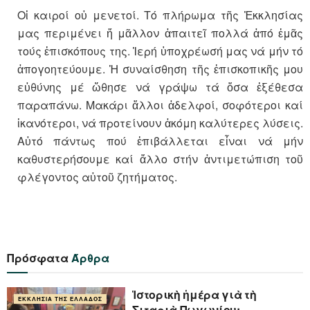
Οἱ καιροί οὐ μενετοί. Τό πλήρωμα τῆς Ἐκκλησίας
μας περιμένει ἤ μᾶλλον ἀπαιτεῖ πολλά ἀπό ἐμᾶς
τούς ἐπισκόπους της. Ἱερή ὑποχρέωσή μας νά μήν τό
ἀπογοητεύουμε. Ἡ συναίσθηση τῆς ἐπισκοπικῆς μου
εὐθύνης μέ ὤθησε νά γράψω τά ὅσα ἐξέθεσα
παραπάνω. Μακάρι ἄλλοι ἀδελφοί, σοφότεροι καί
ἱκανότεροι, νά προτείνουν ἀκόμη καλύτερες λύσεις.
Αὐτό πάντως πού ἐπιβάλλεται εἶναι νά μήν
καθυστερήσουμε καί ἄλλο στήν ἀντιμετώπιση τοῦ
φλέγοντος αὐτοῦ ζητήματος.
Πρόσφατα
Άρθρα
Ἱστορικὴ ἡμέρα γιὰ τὴ
ΕΚΚΛΗΣΊΑ ΤΗΣ ΕΛΛΆΔΟΣ
Σιταριὰ Πωγωνίου: