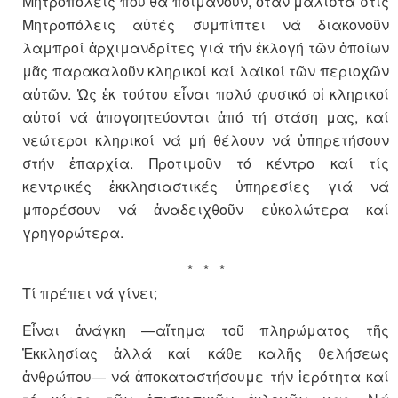
Μητροπόλεις πού θά ποιμάνουν, ὅταν μάλιστα στίς
Μητροπόλεις αὐτές συμπίπτει νά διακονοῦν
λαμπροί ἀρχιμανδρίτες γιά τήν ἐκλογή τῶν ὁποίων
μᾶς παρακαλοῦν κληρικοί καί λαϊκοί τῶν περιοχῶν
αὐτῶν. Ὡς ἐκ τούτου εἶναι πολύ φυσικό οἱ κληρικοί
αὐτοί νά ἀπογοητεύονται ἀπό τή στάση μας, καί
νεώτεροι κληρικοί νά μή θέλουν νά ὑπηρετήσουν
στήν ἐπαρχία. Προτιμοῦν τό κέντρο καί τίς
κεντρικές ἐκκλησιαστικές ὑπηρεσίες γιά νά
μπορέσουν νά ἀναδειχθοῦν εὐκολώτερα καί
γρηγορώτερα.
* * *
Τί πρέπει νά γίνει;
Εἶναι ἀνάγκη —αἴτημα τοῦ πληρώματος τῆς
Ἐκκλησίας ἀλλά καί κάθε καλῆς θελήσεως
ἀνθρώπου— νά ἀποκαταστήσουμε τήν ἱερότητα καί