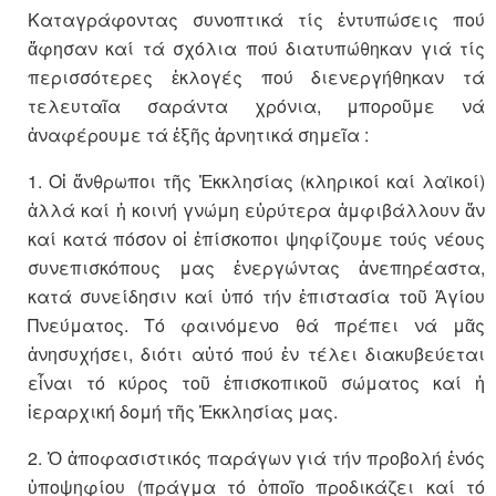
Καταγράφοντας συνοπτικά τίς ἐντυπώσεις πού
ἄφησαν καί τά σχόλια πού διατυπώθηκαν γιά τίς
περισσότερες ἐκλογές πού διενεργήθηκαν τά
τελευταῖα σαράντα χρόνια, μποροῦμε νά
ἀναφέρουμε τά ἑξῆς ἀρνητικά σημεῖα :
1. Οἱ ἄνθρωποι τῆς Ἐκκλησίας (κληρικοί καί λαϊκοί)
ἀλλά καί ἡ κοινή γνώμη εὐρύτερα ἀμφιβάλλουν ἄν
καί κατά πόσον οἱ ἐπίσκοποι ψηφίζουμε τούς νέους
συνεπισκόπους μας ἐνεργώντας ἀνεπηρέαστα,
κατά συνείδησιν καί ὑπό τήν ἐπιστασία τοῦ Ἁγίου
Πνεύματος. Τό φαινόμενο θά πρέπει νά μᾶς
ἀνησυχήσει, διότι αὐτό πού ἐν τέλει διακυβεύεται
εἶναι τό κύρος τοῦ ἐπισκοπικοῦ σώματος καί ἡ
ἱεραρχική δομή τῆς Ἐκκλησίας μας.
2. Ὁ ἀποφασιστικός παράγων γιά τήν προβολή ἑνός
ὑποψηφίου (πράγμα τό ὁποῖο προδικάζει καί τό