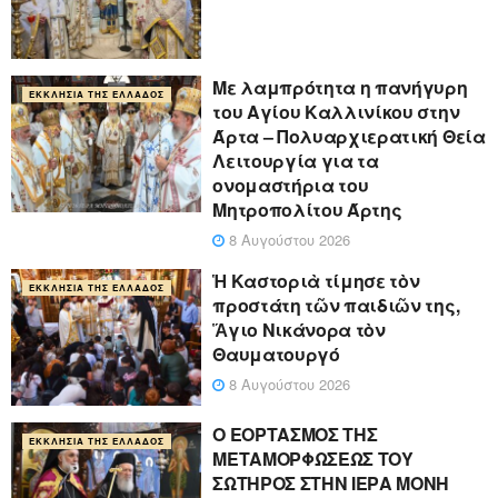
Με λαμπρότητα η πανήγυρη
ΕΚΚΛΗΣΊΑ ΤΗΣ ΕΛΛΆΔΟΣ
του Αγίου Καλλινίκου στην
Άρτα – Πολυαρχιερατική Θεία
Λειτουργία για τα
ονομαστήρια του
Μητροπολίτου Άρτης
8 Αυγούστου 2026
Ἡ Καστοριὰ τίμησε τὸν
ΕΚΚΛΗΣΊΑ ΤΗΣ ΕΛΛΆΔΟΣ
προστάτη τῶν παιδιῶν της,
Ἅγιο Νικάνορα τὸν
Θαυματουργό
8 Αυγούστου 2026
Ο ΕΟΡΤΑΣΜΟΣ ΤΗΣ
ΕΚΚΛΗΣΊΑ ΤΗΣ ΕΛΛΆΔΟΣ
ΜΕΤΑΜΟΡΦΩΣΕΩΣ ΤΟΥ
ΣΩΤΗΡΟΣ ΣΤΗΝ ΙΕΡΑ ΜΟΝΗ