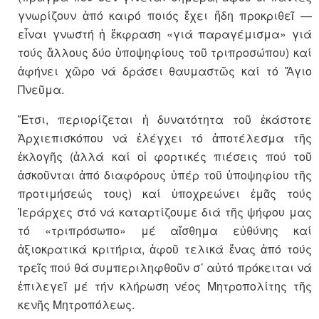
γνωρίζουν ἀπό καιρό ποιός ἔχει ἤδη προκριθεῖ —
εἶναι γνωστή ἡ ἔκφραση «γιά παραγέμισμα» γιά
τούς ἄλλους δύο ὑποψηφίους τοῦ τριπροσώπου) καί
ἀφήνει χῶρο νά δράσει θαυμαστῶς καί τό Ἅγιο
Πνεῦμα.
Ἔτσι, περιορίζεται ἡ δυνατότητα τοῦ ἑκάστοτε
Ἀρχιεπισκόπου νά ἐλέγχει τό ἀποτέλεσμα τῆς
ἐκλογῆς (ἀλλά καί οἱ φορτικές πιέσεις πού τοῦ
ἀσκοῦνται ἀπό διαφόρους ὑπέρ τοῦ ὑποψηφίου τῆς
προτιμήσεώς τους) καί ὑποχρεώνει ἐμᾶς τούς
Ἱεράρχες στό νά καταρτίζουμε διά τῆς ψήφου μας
τό «τριπρόσωπο» μέ αἴσθημα εὐθύνης καί
ἀξιοκρατικά κριτήρια, ἀφοῦ τελικά ἕνας ἀπό τούς
τρεῖς πού θά συμπεριληφθοῦν σ᾽ αὐτό πρόκειται νά
ἐπιλεγεῖ μέ τήν κλήρωση νέος Μητροπολίτης τῆς
κενῆς Μητροπόλεως.