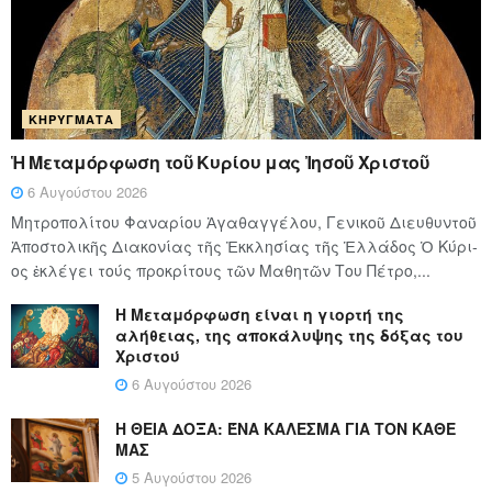
ΚΗΡΎΓΜΑΤΑ
Ἡ Μεταμόρφωση τοῦ Κυρίου μας Ἰησοῦ Χριστοῦ
6 Αυγούστου 2026
Μητροπολίτου Φαναρίου Ἀγαθαγγέλου, Γενικοῦ Διευθυντοῦ
Ἀποστολικῆς Διακονίας τῆς Ἐκκλησίας τῆς Ἑλλάδος Ὁ Κύ­ρι­
ος ἐκλέγει τούς προ­κρί­τους τῶν Μα­θη­τῶν Του Πέ­τρο,...
Η Μεταμόρφωση είναι η γιορτή της
αλήθειας, της αποκάλυψης της δόξας του
Χριστού
6 Αυγούστου 2026
Η ΘΕΙΑ ΔΟΞΑ: ΈΝΑ ΚΑΛΕΣΜΑ ΓΙΑ ΤΟΝ ΚΑΘΕ
ΜΑΣ
5 Αυγούστου 2026