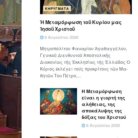
ΚΗΡΎΓΜΑΤΑ
Ἡ Μεταμόρφωση τοῦ Κυρίου μας
Ἰησοῦ Χριστοῦ
6 Αυγούστου 2026
Μητροπολίτου Φαναρίου Ἀγαθαγγέλου,
Γενικοῦ Διευθυντοῦ Ἀποστολικῆς
Διακονίας τῆς Ἐκκλησίας τῆς Ἑλλάδος Ὁ
Κύ­ρι­ος ἐκλέγει τούς προ­κρί­τους τῶν Μα­
θη­τῶν Του Πέ­τρο,...
Η Μεταμόρφωση
είναι η γιορτή της
αλήθειας, της
αποκάλυψης της
δόξας του Χριστού
6 Αυγούστου 2026