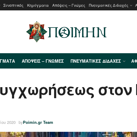
Συνοπτικός
Κηρύγματα
Απόψεις – Γνώμες
Πνευματικές Διδαχές
ΎΓΜΑΤΑ
ΑΠΌΨΕΙΣ – ΓΝΏΜΕΣ
ΠΝΕΥΜΑΤΙΚΈΣ ΔΙΔΑΧΈΣ
ΑΦ
Συγχωρήσεως στον
ίου 2020
by
Poimin.gr Team