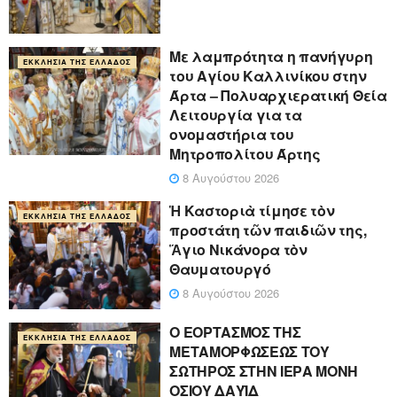
Με λαμπρότητα η πανήγυρη
ΕΚΚΛΗΣΊΑ ΤΗΣ ΕΛΛΆΔΟΣ
του Αγίου Καλλινίκου στην
Άρτα – Πολυαρχιερατική Θεία
Λειτουργία για τα
ονομαστήρια του
Μητροπολίτου Άρτης
8 Αυγούστου 2026
Ἡ Καστοριὰ τίμησε τὸν
ΕΚΚΛΗΣΊΑ ΤΗΣ ΕΛΛΆΔΟΣ
προστάτη τῶν παιδιῶν της,
Ἅγιο Νικάνορα τὸν
Θαυματουργό
8 Αυγούστου 2026
Ο ΕΟΡΤΑΣΜΟΣ ΤΗΣ
ΕΚΚΛΗΣΊΑ ΤΗΣ ΕΛΛΆΔΟΣ
ΜΕΤΑΜΟΡΦΩΣΕΩΣ ΤΟΥ
ΣΩΤΗΡΟΣ ΣΤΗΝ ΙΕΡΑ ΜΟΝΗ
ΟΣΙΟΥ ΔΑΥΪΔ