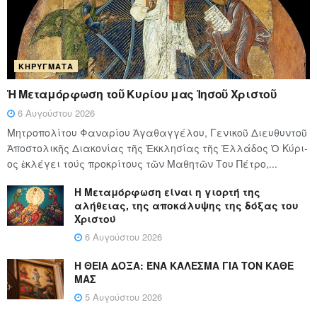
ΚΗΡΎΓΜΑΤΑ
Ἡ Μεταμόρφωση τοῦ Κυρίου μας Ἰησοῦ Χριστοῦ
6 Αυγούστου 2026
Μητροπολίτου Φαναρίου Ἀγαθαγγέλου, Γενικοῦ Διευθυντοῦ
Ἀποστολικῆς Διακονίας τῆς Ἐκκλησίας τῆς Ἑλλάδος Ὁ Κύ­ρι­
ος ἐκλέγει τούς προ­κρί­τους τῶν Μα­θη­τῶν Του Πέ­τρο,...
Η Μεταμόρφωση είναι η γιορτή της
αλήθειας, της αποκάλυψης της δόξας του
Χριστού
6 Αυγούστου 2026
Η ΘΕΙΑ ΔΟΞΑ: ΈΝΑ ΚΑΛΕΣΜΑ ΓΙΑ ΤΟΝ ΚΑΘΕ
ΜΑΣ
5 Αυγούστου 2026