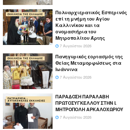
Πολυαρχιερατικός Εσπερινός
ΕΚΚΛΗΣΊΑ ΤΗΣ ΕΛΛΆΔΟΣ
επί τη μνήμη του Αγίου
Καλλινίκου και τα
ονομαστήρια του
Μητροπολίτου Άρτης
7 Αυγούστου 2026
Πανηγυρικός εορτασμός της
ΕΚΚΛΗΣΊΑ ΤΗΣ ΕΛΛΆΔΟΣ
Θείας Μεταμορφώσεως στα
Ιωάννινα
7 Αυγούστου 2026
ΠΑΡΑΔΟΣΗ ΠΑΡΑΛΑΒΗ
ΠΑΤΡΙΑΡΧΕΊΑ -
ΑΥΤΟΚΈΦΑΛΕΣ ΕΚΚΛΗΣΊΕΣ
ΠΡΩΤΟΣΥΓΚΕΛΛΟΥ ΣΤΗΝ Ι.
ΜΗΤΡΟΠΟΛΗ ΑΡΚΑΛΟΧΩΡΙΟΥ
7 Αυγούστου 2026