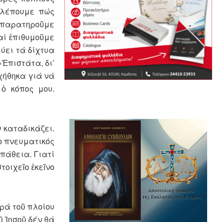
 Βλέπουμε πώς
ς, παρατηροῦμε
αί ἐπιθυμοῦ­με
ύει τά δί­χτυα
πι­στά­τα, δι’
ή­θη­κα γιά νά
ὁ κόπος μου.
 κατα­δικάζει.
 πνευ­ματικός
ά­θεια. Γιατί
τοιχεῖο ἐκεῖνο
ρά τοῦ πλοί­ου
ῦ Ἰησοῦ δέν θά