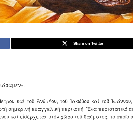
Share on Twitter
ἐπιάσαμεν».
έτρου καί τοῦ Ἀνδρέου, τοῦ Ἰακώβου καί τοῦ Ἰωάννου,
ς στή σημερινή εὐαγγελική πε­ρικοπή. Ἕνα περιστατικό ἀ
ου καί εἰσέρχεται στόν χῶ­ρο τοῦ θαύματος, τό ὁποῖο 