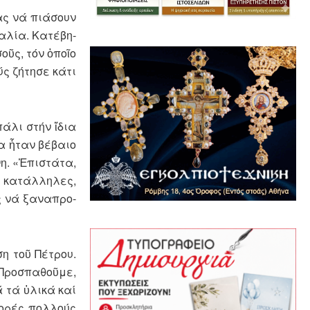
ας νά πιάσουν
αλία. Κατέ­βη­
οῦς, τόν ὁποῖο
ύς ζήτησε κάτι
άλι στήν ἴδια
α ἦταν βέ­βαιο
η. «Ἐπι­στάτα,
κατάλ­λη­λες,
ς νά ξαναπρο­
η τοῦ Πέ­τρου.
Προ­σπα­θοῦμε,
ά τά ὑλικά καί
ορές πολ­λούς