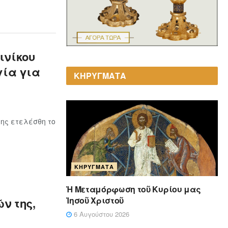
ινίκου
γία για
ΚΗΡΥΓΜΑΤΑ
ης ετελέσθη το
ΚΗΡΎΓΜΑΤΑ
Ἡ Μεταμόρφωση τοῦ Κυρίου μας
Ἰησοῦ Χριστοῦ
ν της,
6 Αυγούστου 2026