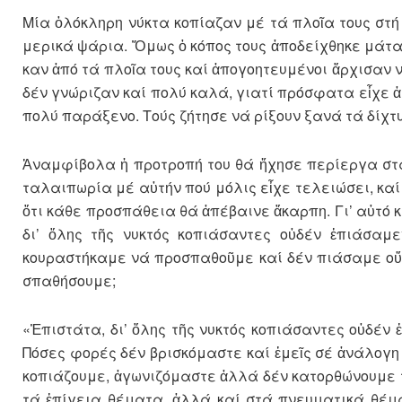
Μία ὁλόκληρη νύκτα κοπίαζαν μέ τά πλοῖα τους στή
μερικά ψάρια. Ὅμως ὁ κόπος τους ἀπο­δεί­χθηκε μάτα
καν ἀπό τά πλοῖα τους καί ἀπογοητευ­μένοι ἄρχισαν ν
δέν γνώριζαν καί πολύ καλά, γιατί πρόσφατα εἶχε ἀρ
πολύ παράξενο. Τούς ζήτησε νά ρί­ξουν ξανά τά δίχτ
Ἀναμφίβολα ἡ προτροπή του θά ἤχησε περίεργα στά 
τα­λαιπωρία μέ αὐτήν πού μόλις εἶχε τε­λειώσει, κα
ὅτι κάθε προσπά­θεια θά ἀπέβαινε ἄκαρπη. Γι’ αὐτό κα
δι’ ὅλης τῆς νυκτός κοπιάσα­ν­τες οὐδέν ἐπιάσαμε
κουραστήκαμε νά προσπαθοῦμε καί δέν πιάσαμε οὔτ
σπα­θή­σου­με;
«Ἐπιστάτα, δι’ ὅλης τῆς νυκτός κοπιά­σαντες οὐδέν 
Πόσες φορές δέν βρισκόμαστε καί ἐμεῖς σέ ἀνάλογη θ
κοπιά­ζου­με, ἀγωνιζόμαστε ἀλ­λά δέν κατορθώνουμε 
τά ἐπίγεια θέματα, ἀλλά καί στά πνευματικά θέμα