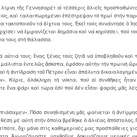
 λίμνη τῆς Γεννησαρέτ οἱ τέσσερις ἁλιεῖς προσπαθώντ
ιος, καί ταλαιπωρημένοι ἐπέ­στρε­ψαν τό πρωί στήν παρ
ά τακτοποιοῦν τά δίχτυα τους. Ἐκεῖ τούς συνάντησε ὁ Ἰησ
χί­σει νά ἐμφανίζεται δη­μόσια καί νά κηρύσσει, πού το
υα τους στή θάλασσα.
αὐτιά τους· ἕνας ξένος τούς ζητᾶ νά ὑποβληθοῦν καί π
ί μάλιστα ἐντελῶς ἄσκοπα, ἐφό­σον αὐτήν τήν πρωινή ὥρ
ί ἡ ἀντίδραση τοῦ Πέ­τρου εἶναι ἀπόλυτα δικαιολο­γη­μέν
ν». Κύριε, ὁλόκλη­ρη τή νύκτα, πού οἱ συνθῆκες ἦταν 
ε ἕνα ψάρι καί τώρα ἐσύ πού δέν εἶσαι ψαράς μᾶς λέ
ἐπιάσαμεν». Πόσο συνηθι­σμέ­νη μᾶς φαίνεται ἡ ἀντίρρησ
έση μέ αὐτή στήν ὁ­ποία βρέθηκε ὁ ἁλιέας ἀπόστολος. 
τίποτε, ὄχι μόνο στίς καθημερινές μας προσπάθειες γι
τα. Ἀγωνιζόμαστε, μο­χθοῦ­με, δοκιμάζουμε μερικές φ