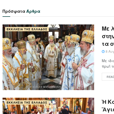
Πρόσφατα
Άρθρα
Με 
ΕΚΚΛΗΣΊΑ ΤΗΣ ΕΛΛΆΔΟΣ
στη
τα 
8 Αυγ
Με ιδι
πρωΐ τ
REA
Ἡ Κ
ΕΚΚΛΗΣΊΑ ΤΗΣ ΕΛΛΆΔΟΣ
Ἅγι