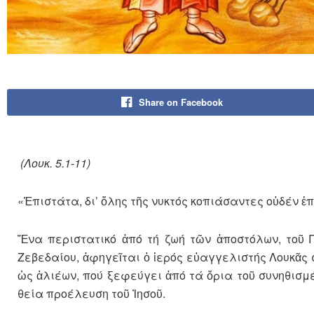
Share on Facebook
(Λουκ. 5.1-11)
«Ἐπιστάτα, δι’ ὅλης τῆς νυκτός κοπιά­σαντες οὐδέν 
Ἕνα περιστατικό ἀπό τή ζωή τῶν ἀπο­στόλων, τοῦ Π
Ζεβεδαίου, ἀφηγεῖται ὁ ἱερός εὐαγγε­λ­ιστής Λου­κᾶ
ὡς ἁλιέων, πού ξεφεύγει ἀπό τά ὅρια τοῦ συνηθισμέν
θεία προέλευση τοῦ Ἰησοῦ.