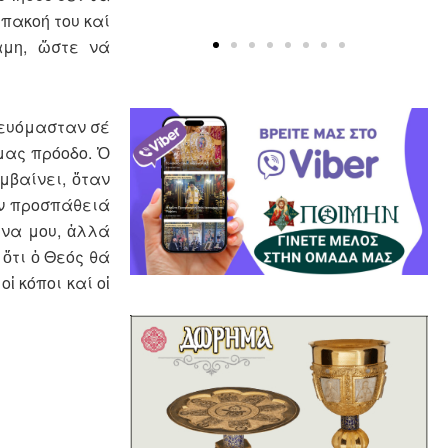
ὑπακοή του καί
ναμη, ὥστε νά
τευόμα­σταν σέ
μας πρόο­δο. Ὁ
μβαίνει, ὅταν
ήν προσ­πάθειά
ώνα μου, ἀλλά
 ὅτι ὁ Θεός θά
 κόπ­οι καί οἱ