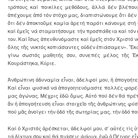
τρόπους καί ποικίλες μεθόδους, ἀλ­λά δέν βλέπο
ἀπέχουμε ἀπό τόν στόχο μας, διαπιστώ­νου­με ὅτι δέ
ὅτι δέν ἀποκτοῦμε καμία ἀρετή παρότι κάνουμε στή ζ
καί ἐμεῖς νά σταματήσουμε τήν προ­σπά­­θεια καί τόν
του. Καί ἴσως ἀπευθυνόμαστε καί ἐμεῖς στόν Χριστό νο
ὅλης τῆς νυκτός κοπιά­σαντες οὐδέν ἐπιάσαμεν». Ἔκα
γίνω σωστός μαθητής σου, συνεπές μέλος τῆς Ἐκ
Κουράστηκα, Κύριε.
Ἀνθρώπινη ἀδυναμία εἶναι, ἀδελφοί μου, ἡ ἀπογοήτευσ
Καί εἶναι φυσικό νά ἀπογοητευό­μαστε πολλές φορέ
μας ἀγώνας. Μέχρις ἐδῶ ὅμως. Αὐτό πού δέν θά πρέπ
ἄν ἡ ἀπογοήτευση εἶναι στοι­χεῖο τῆς ἀνθρώπινης φύσε
πού μᾶς ἀνοίγει τήν ὁδό τῆς σωτηρίας μας, τήν ὁδό πο
Καί ὁ Χριστός ἀρέσκεται, ἀδελφοί μου, σ’ αὐτές τίς 
τά δίχτυα σου καί θά πιάσεις ψάρια, ἐνῶ ὁ Πέτρος ε