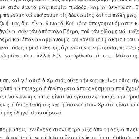
υμε στόν ἑαυτό μας καμία πρό­οδο, καμία βελτίωση.
ν μποροῦμε νά νικήσουμε τίς ἀδυναμίες καί τά πάθη μα
ωή μας ὅ,τι εἶναι δυνατό. Καί τότε ἀπο­γοητευόμαστε κ
 ἀγώνα, σάν τόν ἀπόστολο Πέτρο, πού τόν εἴδαμε νά μαζε
ερά καί ἐπαναλαμ­βά­νου­με τά λόγια τοῦ μαθητοῦ του. «Ἐ
να τόσες προσπά­θειες, ἀγωνίστηκα, νήστευσα, προ­σευχ
κλησίας σου, ἀλλά δέν κατόρθωσα τίποτε. Μάταιος 
η, καί γι’ αὐτό ὁ Χρι­στός οὔτε τήν κατακρίνει οὔτε τήν
ς ἀπό τά πενιχρά ἤ ἀνύπαρκτα ἀποτελέσματα πού ἔχει ὁ
ει νά κάνουμε ποτέ εἶναι νά ἐγκαταλείπουμε τήν προ­σπ
ως, ἡ ὑπέρ­βασή της καί ἡ ὑπακοή στόν Χριστό εἶναι τό σ
ύ μᾶς ὁδηγεῖ στόν οὐρανό.
ὑπερβάσεις. Ἄν ἔλεγε στόν Πέτρο ρίξε ἀπό τή δεξιά πλευ
ἶχε ψαρέσει ἀρκετά ψάρια ὅλη τή νύκτα, ἡ παρέμβαση το