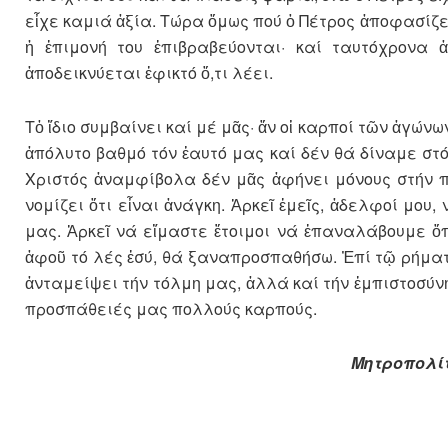
εἶχε καμιά ἀξία. Τώρα ὅμως πού ὁ Πέ­τρος ἀποφασίζε
ἡ ἐπιμονή του ἐπιβραβεύονται· καί ταυτόχρονα ἀ
ἀποδεικνύεται ἐφικτό ὅ,τι λέει.
Τὀ ἴδιο συμβαίνει καί μέ μᾶς· ἄν οἱ καρ­ποί τῶν ἀγ
ἀπόλυτο βαθμό τόν ἑαυτό μας καί δέν θά δίναμε στόν
Χριστός ἀναμφίβολα δέν μᾶς ἀφή­νει μόνους στήν π
νομίζει ὅτι εἶναι ἀνάγκη. Ἀρκεῖ ἐ­μεῖς, ἀδελφοί μου
μας. Ἀρκεῖ νά εἴμαστε ἕτοιμοι νά ἐπαναλάβουμε ὅπ
ἀφοῦ τό λές ἐσύ, θά ξανα­προσπαθήσω. Ἐπί τῷ ρήματί
ἀνταμείψει τήν τόλμη μας, ἀλλά καί τήν ἐμπιστοσύνη
προσπάθειές μας πολλούς καρπούς.
Μητροπολίτ