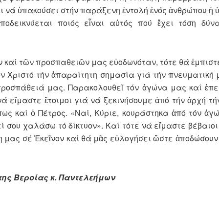
ι νά ὑπακούσει στήν πα­ράξενη ἐντολή ἑνός ἀνθρώπου ἡ 
ποδεικνύ­εται ποιός εἶ­ναι αὐτός πού ἔχει τόση δύ
ώνων καί τῶν προσπαθειῶν μας εὐοδωνόταν, τότε θά ἐμπισ
 Χριστό τήν ἀπαραί­τη­τη σημασία γιά τήν πνευματική 
ροσπάθειά μας. Παρα­κο­λουθεῖ τόν ἀγώνα μας καί ἐπε
, νά εἴμαστε ἕτοιμοι γιά νά ξεκινήσουμε ἀπό τήν ἀρχή τ
ως καί ὁ Πέτρος. «Ναί, Κύριε, κουράστηκα ἀπό τόν ἀγ
 σου χαλάσω τό δίκτυον». Καί τότε νά εἴμαστε βέβαιοι
 μας σέ Ἐκεῖνον καί θά μᾶς εὐλογήσει ὥστε ἀποδώσουν οἱ
ης Βεροίας κ. Παντελεήμων