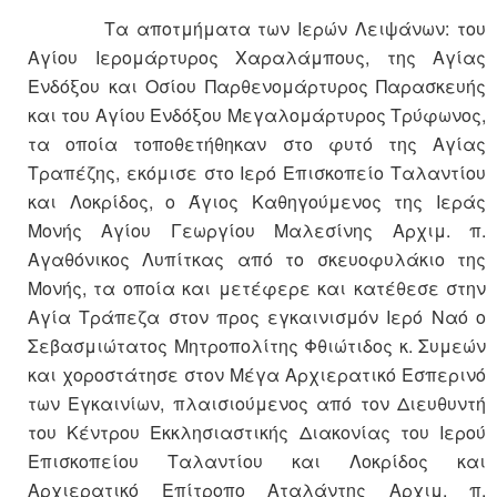
Τα αποτμήματα των Ιερών Λειψάνων: του
Αγίου Ιερομάρτυρος Χαραλάμπους, της Αγίας
Ενδόξου και Οσίου Παρθενομάρτυρος Παρασκευής
και του Αγίου Ενδόξου Μεγαλομάρτυρος Τρύφωνος,
τα οποία τοποθετήθηκαν στο φυτό της Αγίας
Τραπέζης, εκόμισε στο Ιερό Επισκοπείο Ταλαντίου
και Λοκρίδος, ο Άγιος Καθηγούμενος της Ιεράς
Μονής Αγίου Γεωργίου Μαλεσίνης Αρχιμ. π.
Αγαθόνικος Λυπίτκας από το σκευοφυλάκιο της
Μονής, τα οποία και μετέφερε και κατέθεσε στην
Αγία Τράπεζα στον προς εγκαινισμόν Ιερό Ναό ο
Σεβασμιώτατος Μητροπολίτης Φθιώτιδος κ. Συμεών
και χοροστάτησε στον Μέγα Αρχιερατικό Εσπερινό
των Εγκαινίων, πλαισιούμενος από τον Διευθυντή
του Κέντρου Εκκλησιαστικής Διακονίας του Ιερού
Επισκοπείου Ταλαντίου και Λοκρίδος και
Αρχιερατικό Επίτροπο Αταλάντης Αρχιμ. π.