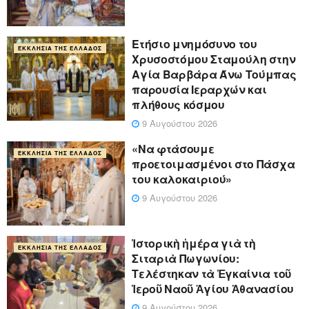
Ετήσιο μνημόσυνο του
ΕΚΚΛΗΣΊΑ ΤΗΣ ΕΛΛΆΔΟΣ
Χρυσοστόμου Σταμούλη στην
Αγία Βαρβάρα Άνω Τούμπας
παρουσία Ιεραρχών και
πλήθους κόσμου
9 Αυγούστου 2026
«Να φτάσουμε
ΕΚΚΛΗΣΊΑ ΤΗΣ ΕΛΛΆΔΟΣ
προετοιμασμένοι στο Πάσχα
του καλοκαιριού»
9 Αυγούστου 2026
Ἱστορικὴ ἡμέρα γιὰ τὴ
ΕΚΚΛΗΣΊΑ ΤΗΣ ΕΛΛΆΔΟΣ
Σιταριὰ Πωγωνίου:
Τελέστηκαν τὰ Ἐγκαίνια τοῦ
Ἱεροῦ Ναοῦ Ἁγίου Ἀθανασίου
9 Αυγούστου 2026