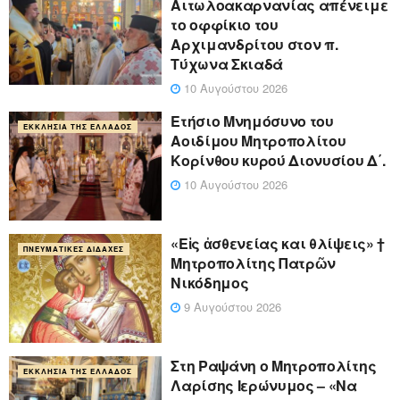
Αιτωλοακαρνανίας απένειμε
το οφφίκιο του
Αρχιμανδρίτου στον π.
Τύχωνα Σκιαδά
10 Αυγούστου 2026
Ετήσιο Μνημόσυνο του
ΕΚΚΛΗΣΊΑ ΤΗΣ ΕΛΛΆΔΟΣ
Αοιδίμου Μητροπολίτου
Κορίνθου κυρού Διονυσίου Δ΄.
10 Αυγούστου 2026
«Eἰς ἀσθενείας και θλίψεις» †
ΠΝΕΥΜΑΤΙΚΈΣ ΔΙΔΑΧΈΣ
Μητροπολίτης Πατρῶν
Νικόδημος
9 Αυγούστου 2026
Στη Ραψάνη ο Μητροπολίτης
ΕΚΚΛΗΣΊΑ ΤΗΣ ΕΛΛΆΔΟΣ
Λαρίσης Ιερώνυμος – «Να