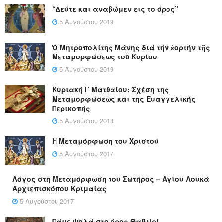
“Δεύτε και αναβώμεν εις το όρος”
5 Αυγούστου 2019
Ὁ Μητροπολίτης Μάνης διά τήν ἑορτήν τῆς
Μεταμορφώσεως τοῦ Κυρίου
5 Αυγούστου 2019
Κυριακή Ι´ Ματθαίου: Σχέση της
Μεταμορφώσεως και της Ευαγγελικής
Περικοπής
5 Αυγούστου 2018
Η Μεταμόρφωση του Χριστού
5 Αυγούστου 2017
Λόγος στη Μεταμόρφωση του Σωτήρος – Αγίου Λουκά
Αρχιεπισκόπου Κριμαίας
5 Αυγούστου 2017
Πάμε ψηλά στο όρος Θαβώρ!