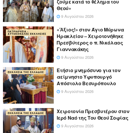
ζούμε κατά το θέλημα του
Θεού»
9 Αυγούστου 2026
«Ἄξιος!» στον Άγιο Μύρωνα
ΠΑΤΡΙΑΡΧΕΊΑ -
ΑΥΤΟΚΈΦΑΛΕΣ ΕΚΚΛΗΣΊΕΣ
Ηρακλείου – Χειροτονήθηκε
Πρεσβύτερος ο π. Νικόλαος
Γιαννακάκης
9 Αυγούστου 2026
Ετήσιο μνημόσυνο για τον
ΕΚΚΛΗΣΊΑ ΤΗΣ ΕΛΛΆΔΟΣ
αείμνηστο Υφυπουργό
Απόστολο Βεσυρόπουλο
9 Αυγούστου 2026
Χειροτονία Πρεσβυτέρου στον
ΕΚΚΛΗΣΊΑ ΤΗΣ ΕΛΛΆΔΟΣ
Ιερό Ναό της Του Θεού Σοφίας
9 Αυγούστου 2026