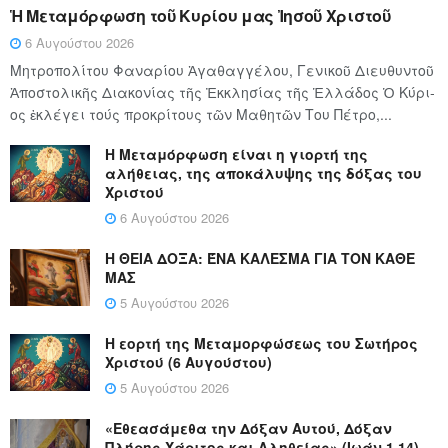
Ἡ Μεταμόρφωση τοῦ Κυρίου μας Ἰησοῦ Χριστοῦ
6 Αυγούστου 2026
Μητροπολίτου Φαναρίου Ἀγαθαγγέλου, Γενικοῦ Διευθυντοῦ
Ἀποστολικῆς Διακονίας τῆς Ἐκκλησίας τῆς Ἑλλάδος Ὁ Κύ­ρι­
ος ἐκλέγει τούς προ­κρί­τους τῶν Μα­θη­τῶν Του Πέ­τρο,...
Η Μεταμόρφωση είναι η γιορτή της
αλήθειας, της αποκάλυψης της δόξας του
Χριστού
6 Αυγούστου 2026
Η ΘΕΙΑ ΔΟΞΑ: ΈΝΑ ΚΑΛΕΣΜΑ ΓΙΑ ΤΟΝ ΚΑΘΕ
ΜΑΣ
5 Αυγούστου 2026
Η εορτή της Μεταμορφώσεως του Σωτήρος
Χριστού (6 Αυγούστου)
5 Αυγούστου 2026
«Εθεασάμεθα την Δόξαν Αυτού, Δόξαν
Πλήρης Χάριτος και Αληθείας» (Ιωάν.1,14)