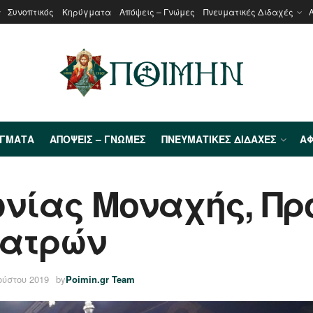
Συνοπτικός
Κηρύγματα
Απόψεις – Γνώμες
Πνευματικές Διδαχές
ΎΓΜΑΤΑ
ΑΠΌΨΕΙΣ – ΓΝΏΜΕΣ
ΠΝΕΥΜΑΤΙΚΈΣ ΔΙΔΑΧΈΣ
ΑΦ
ίας Μοναχής, Προ
Πατρών
ούστου 2019
by
Poimin.gr Team