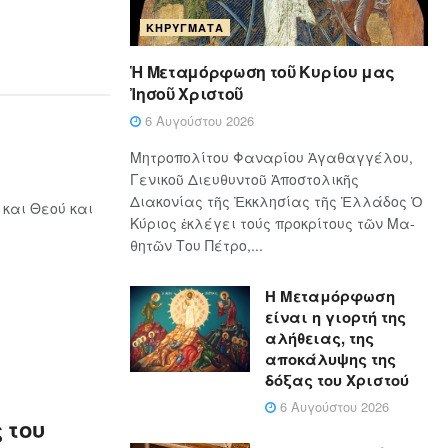
ΚΗΡΎΓΜΑΤΑ
Ἡ Μεταμόρφωση τοῦ Κυρίου μας
Ἰησοῦ Χριστοῦ
6 Αυγούστου 2026
Μητροπολίτου Φαναρίου Ἀγαθαγγέλου,
Γενικοῦ Διευθυντοῦ Ἀποστολικῆς
Διακονίας τῆς Ἐκκλησίας τῆς Ἑλλάδος Ὁ
 και Θεού και
Κύ­ρι­ος ἐκλέγει τούς προ­κρί­τους τῶν Μα­
θη­τῶν Του Πέ­τρο,...
Η Μεταμόρφωση
είναι η γιορτή της
αλήθειας, της
αποκάλυψης της
δόξας του Χριστού
6 Αυγούστου 2026
 του