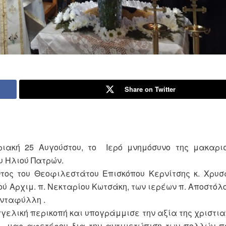
Share on Twitter
ιακή 25 Αυγούστου, το Ιερό μνημόσυνο της μακαρι
υ Ηλιού Πατρών.
τος του Θεοφιλεστάτου Επισκόπου Κερνίτσης κ. Χρυσ
 Αρχιμ. π. Νεκταρίου Κωτσάκη, των ιερέων π. Αποστόλο
ανταφύλλη .
γελική περικοπή και υπογράμμισε την αξία της χριστια
α μας αφετέρου δια την αντιμετώπιση των πολλών π