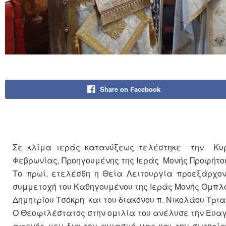
Share on Facebook
Σε κλίμα ιεράς κατανύξεως τελέστηκε την Κυρ
Φεβρωνίας, Προηγουμένης της Ιεράς Μονής Προφήτο
Το πρωί, ετελέσθη η Θεία Λειτουργία προεξάρχον
συμμετοχή του Καθηγουμένου της Ιεράς Μονής Ομπλού
Δημητρίου Τσόκρη και του διακόνου π. Νικολάου Τρι
Ο Θεοφιλέστατος στην ομιλία του ανέλυσε την Eυαγ
αφενός μεν δια τον αγιασμό μας και την σωτηρί