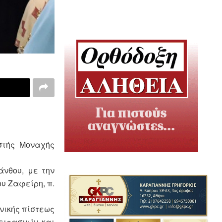
στής Μοναχής
άνθου, με την
υ Ζαφείρη, π.
νικής πίστεως
ειρασμών και