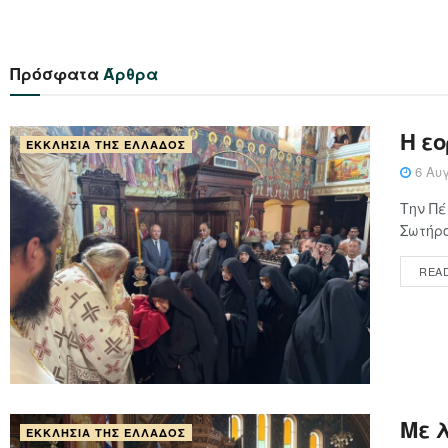
Πρόσφατα
Άρθρα
Η ε
ΕΚΚΛΗΣΊΑ ΤΗΣ ΕΛΛΆΔΟΣ
6 Αυγ
Την Πέ
Σωτήρο
REA
Με 
ΕΚΚΛΗΣΊΑ ΤΗΣ ΕΛΛΆΔΟΣ