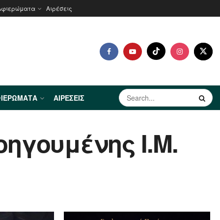
Αφιερώματα
Αιρέσεις
ΙΕΡΏΜΑΤΑ
ΑΙΡΈΣΕΙΣ
ηγουμένης Ι.Μ.