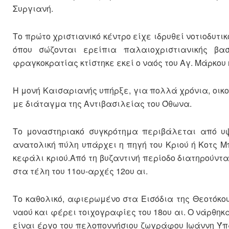
Συργιανή.
Το πρώτο χριστιανικό κέντρο είχε ιδρυθεί νοτιοδυτ
όπου σώζονται ερείπια παλαιοχριστιανικής βα
φραγκοκρατίας κτίστηκε εκεί ο ναός του Αγ. Μάρκου 
Η μονή Καισαριανής υπήρξε, για πολλά χρόνια, οικο
με διάταγμα της Αντιβασιλείας του Όθωνα.
Το μοναστηριακό συγκρότημα περιβάλεται από υψ
ανατολική πύλη υπάρχει η πηγή του Κριού ή Κοτς Μ
κεφάλι κριού.Από τη βυζαντινή περίοδο διατηρούντα
στα τέλη του 11ου-αρχές 12ου αι.
Το καθολικό, αφιερωμένο στα Εισόδια της Θεοτόκου
ναού και φέρει τοιχογραφίες του 18ου αι. Ο νάρθηκα
είναι έργο του πελοποννήσιου ζωγράφου Ιωάννη Ύπατ