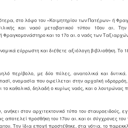
ικότερα, στο λόφο του «Κοιμητηρίου των Πατέρων» ή Φρα
σιλικής και ναού μεταβατικού τύπου 10ου αι. Την
ή Φραγκομονάστηρο και το 17ο αι. ο ναός των Ταξιαρχών
νομικά εύρρωστη και διέθετε αξιόλογη βιβλιοθήκη. Το 1
ηλό περίβολο, με δύο πύλες, ανατολικά και δυτικά.
πασί, ονομασία που οφείλεται στην αρχαϊκή υδρορρόη,
ι το καθολικό, δηλαδή ο κυρίως ναός, και ο λουτρώνας 
, ανήκει στον αρχιτεκτονικό τύπο του σταυροειδούς, 
ς αποτελεί προσθήκη του 17ου αι. και οι σύγχρονες το
ου. Την ίδια εποχή προστέθηκε, στα νότια, το παρεκκλ