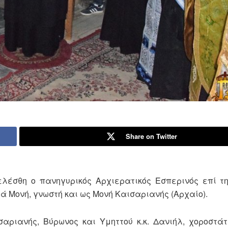
Share on Twitter
τελέσθη ο πανηγυρικός Αρχιερατικός Εσπερινός επί τ
ρά Μονή, γνωστή και ως Μονή Καισαριανής (Αρχαίο).
σαριανής, Βύρωνος και Υμηττού κ.κ. Δανιήλ, χοροστά