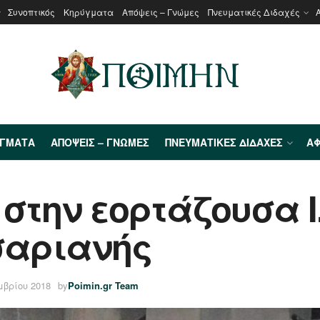
Συνοπτικός
Κηρύγματα
Απόψεις – Γνώμες
Πνευματικές Διδαχές
ΎΓΜΑΤΑ
ΑΠΌΨΕΙΣ – ΓΝΏΜΕΣ
ΠΝΕΥΜΑΤΙΚΈΣ ΔΙΔΑΧΈΣ
ΑΦ
στην εορτάζουσα Ι
σαριανής
μβρίου 2018
by
Poimin.gr Team