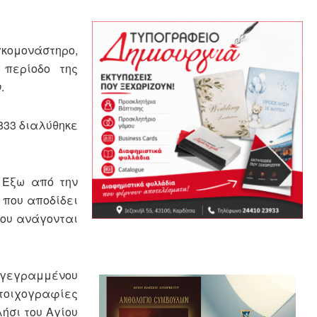
γκομονάστηρο,
 περίοδο της
.
833 διαλύθηκε
 Έξω από την
 που αποδίδει
που ανάγονται
εγγεγραμμένου
υ τοιχογραφίες
ήσι του Αγίου