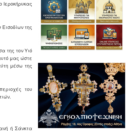
ο Ιεροκήρυκας
 Εισοδίων της
α της τον Υιό
αυτό μας ώστε
αύτη μέσω της
περιοχές του
τιών.
ιανή ή Σάνκτα