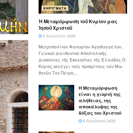
ΚΗΡΎΓΜΑΤΑ
Ἡ Μεταμόρφωση τοῦ Κυρίου μας
Ἰησοῦ Χριστοῦ
6 Αυγούστου 2026
Μητροπολίτου Φαναρίου Ἀγαθαγγέλου,
Γενικοῦ Διευθυντοῦ Ἀποστολικῆς
Διακονίας τῆς Ἐκκλησίας τῆς Ἑλλάδος Ὁ
Κύ­ρι­ος ἐκλέγει τούς προ­κρί­τους τῶν Μα­
θη­τῶν Του Πέ­τρο,...
Η Μεταμόρφωση
είναι η γιορτή της
αλήθειας, της
αποκάλυψης της
δόξας του Χριστού
6 Αυγούστου 2026