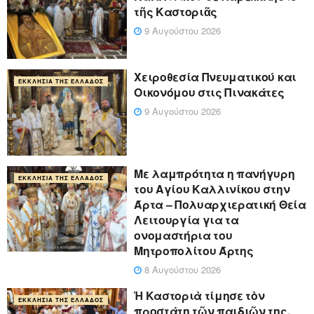
τῆς Καστοριᾶς
9 Αυγούστου 2026
Χειροθεσία Πνευματικού και
ΕΚΚΛΗΣΊΑ ΤΗΣ ΕΛΛΆΔΟΣ
Οικονόμου στις Πινακάτες
9 Αυγούστου 2026
Με λαμπρότητα η πανήγυρη
ΕΚΚΛΗΣΊΑ ΤΗΣ ΕΛΛΆΔΟΣ
του Αγίου Καλλινίκου στην
Άρτα – Πολυαρχιερατική Θεία
Λειτουργία για τα
ονομαστήρια του
Μητροπολίτου Άρτης
8 Αυγούστου 2026
Ἡ Καστοριὰ τίμησε τὸν
ΕΚΚΛΗΣΊΑ ΤΗΣ ΕΛΛΆΔΟΣ
προστάτη τῶν παιδιῶν της,