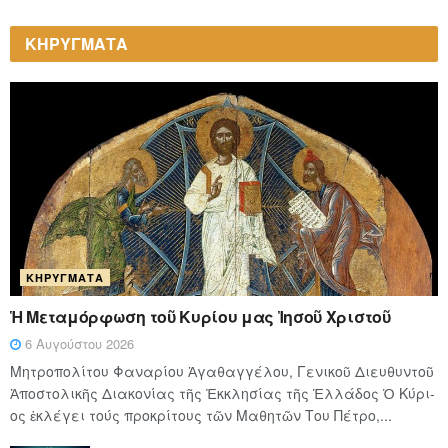
ΚΗΡΥΓΜΑΤΑ
ΚΗΡΎΓΜΑΤΑ
Ἡ Μεταμόρφωση τοῦ Κυρίου μας Ἰησοῦ Χριστοῦ
6 Αυγούστου 2026
Μητροπολίτου Φαναρίου Ἀγαθαγγέλου, Γενικοῦ Διευθυντοῦ
Ἀποστολικῆς Διακονίας τῆς Ἐκκλησίας τῆς Ἑλλάδος Ὁ Κύ­ρι­
ος ἐκλέγει τούς προ­κρί­τους τῶν Μα­θη­τῶν Του Πέ­τρο,...