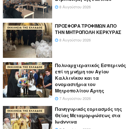
8 Αυγούστου 2026
ΠΡΟΣΦΟΡΑ ΤΡΟΦΙΜΩΝ ΑΠΟ
ΕΚΚΛΗΣΊΑ ΤΗΣ ΕΛΛΆΔΟΣ
ΤΗΝ ΜΗΤΡΟΠΟΛΗ ΚΕΡΚΥΡΑΣ
8 Αυγούστου 2026
Πολυαρχιερατικός Εσπερινός
ΕΚΚΛΗΣΊΑ ΤΗΣ ΕΛΛΆΔΟΣ
επί τη μνήμη του Αγίου
Καλλινίκου και τα
ονομαστήρια του
Μητροπολίτου Άρτης
7 Αυγούστου 2026
Πανηγυρικός εορτασμός της
ΕΚΚΛΗΣΊΑ ΤΗΣ ΕΛΛΆΔΟΣ
Θείας Μεταμορφώσεως στα
Ιωάννινα