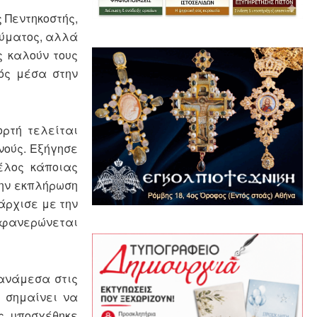
 Πεντηκοστής,
νεύματος, αλλά
ς καλούν τους
ός μέσα στην
ρτή τελείται
νούς. Εξήγησε
τέλος κάποιας
την εκπλήρωση
 άρχισε με την
ι φανερώνεται
 ανάμεσα στις
ό σημαίνει να
ς υποσχέθηκε