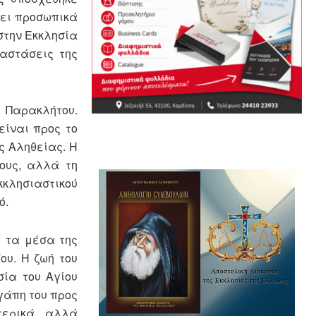
ζει προσωπικά
στην Εκκλησία
ιαστάσεις της
 Παρακλήτου.
είναι προς το
ς Αληθείας. Η
ους, αλλά τη
κκλησιαστικού
ό.
 τα μέσα της
ου. Η ζωή του
σία του Αγίου
γάπη του προς
τερικά, αλλά