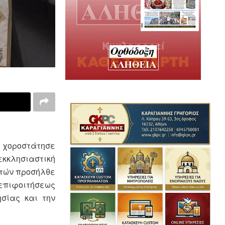
ς χοροστάτησε
εκκλησιαστική
στών προσήλθε
 επιφοιτήσεως
σίας και την