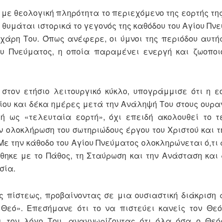
με θεολογική πληρότητα το περιεχόμενο της εορτής της
 θυμάται ιστορικά το γεγονός της καθόδου του Αγίου Π
 χάρη Του. Όπως ανέφερε, οι ύμνοι της περιόδου αυτή
ου Πνεύματος, η οποία παραμένει ενεργή και ζωοποι
ον ετήσιο λειτουργικό κύκλο, υπογράμμισε ότι η εο
ίου και δέκα ημέρες μετά την Ανάληψή Του στους ουρα
τή ως «τελευταία εορτή», όχι επειδή ακολουθεί το 
ν ολοκλήρωση του σωτηριώδους έργου του Χριστού και 
Με την κάθοδο του Αγίου Πνεύματος ολοκληρώνεται ό,τι
ώθηκε με το Πάθος, τη Σταύρωση και την Ανάσταση κα
σία.
 πίστεως, προβαίνοντας σε μια ουσιαστική διάκριση
Θεό». Επεσήμανε ότι το να πιστεύει κανείς τον Θε
αι τον λόγο Του, αναγνωρίζοντας ότι όλα όσα ο Θεό