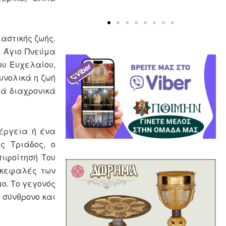
αστικής ζωής.
ο Άγιο Πνεύμα
ου Ευχελαίου,
υνολικά η ζωή
τά διαχρονικά
έργεια ή ένα
ς Τριάδος, ο
πιφοίτησή Του
 κεφαλές των
ο. Το γεγονός
 σύνθρονο και