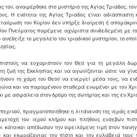
 του, αναφέρθηκε στο μυστήριο της Αγίας Τριάδος, τον
ους. Η ενότητα της Αγίας Τριάδος είναι αδιάσπαστη 
Σταύρωση του Κυρίου δεν υπήρξε διαίρεση ή απομάκρυ
γίου Πνεύματος παρέμενε αχώριστα συνδεδεμένη με τ
ανέδειξε το μεγαλείο του τριαδικού μυστηρίου, το οπο
λησίας.
ιστούς να ευχαριστούν τον Θεό για τη μεγάλη δωρ
τη ζωή της Εκκλησίας και να αγωνίζονται ώστε να γίν
ήνουν τη χάρη του Θεού να ενεργεί μέσα τους, να ε
αγώνα και να παραμένουν σταθερά ενωμένοι με τον Χρ
αι με ασφάλεια στον δρόμο της σωτηρίας και της εν Χρι
ερινού, πραγματοποιήθηκε η λιτάνευση της ιεράς εικό
υμμετοχή του ιερού κλήρου και πλήθους ευσεβών πισ
ι κάτοικοι απέδωσαν την οφειλόμενη τιμή στον πανηγ
 και εκφράζοντας την πίστη και την ευλάβειά τους