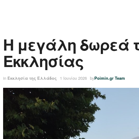
Η μεγάλη δωρεά τ
Εκκλησίας
in
Εκκλησία της Ελλάδος
1 Ιουνίου 2026
by
Poimin.gr Team