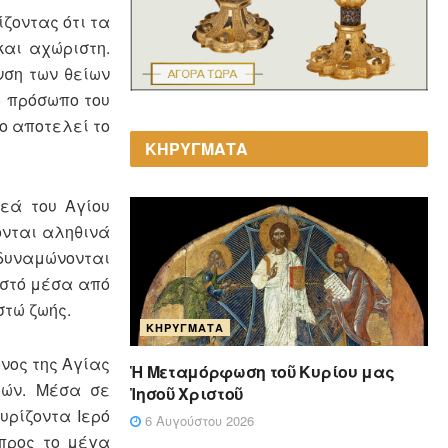
ίζοντας ότι τα
και αχώριστη.
νση των θείων
ο πρόσωπο του
ίο αποτελεί το
ΚΗΡΥΓΜΑΤΑ
εά του Αγίου
ονται αληθινά
νδυναμώνονται
ιστό μέσα από
στώ ζωής.
ΚΗΡΎΓΜΑΤΑ
νος της Αγίας
Ἡ Μεταμόρφωση τοῦ Κυρίου μας
τών. Μέσα σε
Ἰησοῦ Χριστοῦ
υρίζοντα Ιερό
6 Αυγούστου 2026
 προς το μέγα