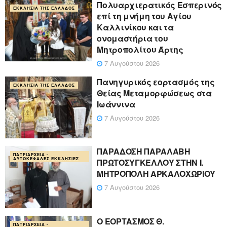
Πολυαρχιερατικός Εσπερινός
ΕΚΚΛΗΣΊΑ ΤΗΣ ΕΛΛΆΔΟΣ
επί τη μνήμη του Αγίου
Καλλινίκου και τα
ονομαστήρια του
Μητροπολίτου Άρτης
7 Αυγούστου 2026
Πανηγυρικός εορτασμός της
ΕΚΚΛΗΣΊΑ ΤΗΣ ΕΛΛΆΔΟΣ
Θείας Μεταμορφώσεως στα
Ιωάννινα
7 Αυγούστου 2026
ΠΑΡΑΔΟΣΗ ΠΑΡΑΛΑΒΗ
ΠΑΤΡΙΑΡΧΕΊΑ -
ΑΥΤΟΚΈΦΑΛΕΣ ΕΚΚΛΗΣΊΕΣ
ΠΡΩΤΟΣΥΓΚΕΛΛΟΥ ΣΤΗΝ Ι.
ΜΗΤΡΟΠΟΛΗ ΑΡΚΑΛΟΧΩΡΙΟΥ
7 Αυγούστου 2026
Ο ΕΟΡΤΑΣΜΟΣ Θ.
ΠΑΤΡΙΑΡΧΕΊΑ -