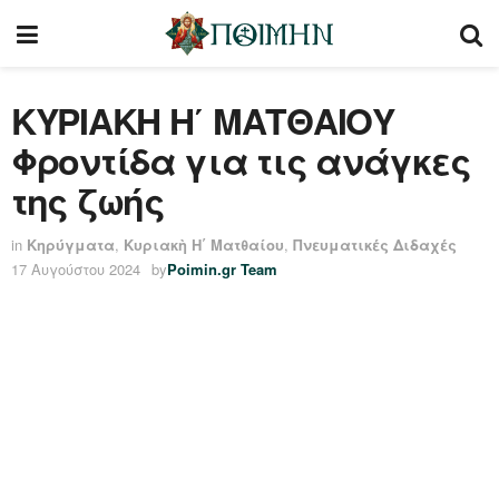
ΚΥΡΙΑΚΗ Η΄ ΜΑΤΘΑΙΟΥ
Φροντίδα για τις ανάγκες
της ζωής
in
Κηρύγματα
,
Κυριακὴ Η΄ Ματθαίου
,
Πνευματικές Διδαχές
17 Αυγούστου 2024
by
Poimin.gr Team