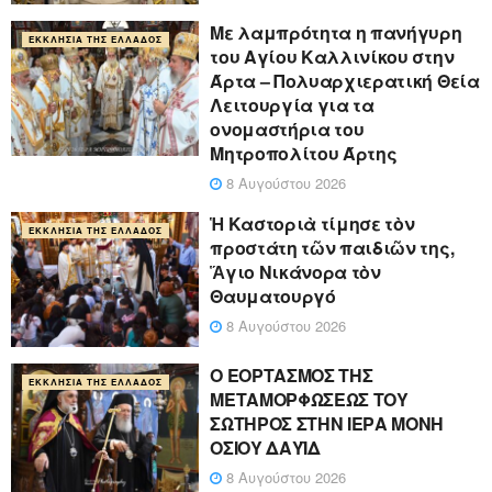
Με λαμπρότητα η πανήγυρη
ΕΚΚΛΗΣΊΑ ΤΗΣ ΕΛΛΆΔΟΣ
του Αγίου Καλλινίκου στην
Άρτα – Πολυαρχιερατική Θεία
Λειτουργία για τα
ονομαστήρια του
Μητροπολίτου Άρτης
8 Αυγούστου 2026
Ἡ Καστοριὰ τίμησε τὸν
ΕΚΚΛΗΣΊΑ ΤΗΣ ΕΛΛΆΔΟΣ
προστάτη τῶν παιδιῶν της,
Ἅγιο Νικάνορα τὸν
Θαυματουργό
8 Αυγούστου 2026
Ο ΕΟΡΤΑΣΜΟΣ ΤΗΣ
ΕΚΚΛΗΣΊΑ ΤΗΣ ΕΛΛΆΔΟΣ
ΜΕΤΑΜΟΡΦΩΣΕΩΣ ΤΟΥ
ΣΩΤΗΡΟΣ ΣΤΗΝ ΙΕΡΑ ΜΟΝΗ
ΟΣΙΟΥ ΔΑΥΪΔ
8 Αυγούστου 2026