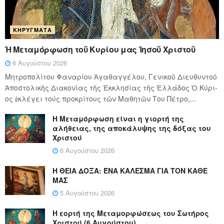
ΚΗΡΎΓΜΑΤΑ
Ἡ Μεταμόρφωση τοῦ Κυρίου μας Ἰησοῦ Χριστοῦ
6 Αυγούστου 2026
Μητροπολίτου Φαναρίου Ἀγαθαγγέλου, Γενικοῦ Διευθυντοῦ
Ἀποστολικῆς Διακονίας τῆς Ἐκκλησίας τῆς Ἑλλάδος Ὁ Κύ­ρι­
ος ἐκλέγει τούς προ­κρί­τους τῶν Μα­θη­τῶν Του Πέ­τρο,...
Η Μεταμόρφωση είναι η γιορτή της
αλήθειας, της αποκάλυψης της δόξας του
Χριστού
6 Αυγούστου 2026
Η ΘΕΙΑ ΔΟΞΑ: ΈΝΑ ΚΑΛΕΣΜΑ ΓΙΑ ΤΟΝ ΚΑΘΕ
ΜΑΣ
5 Αυγούστου 2026
Η εορτή της Μεταμορφώσεως του Σωτήρος
Χριστού (6 Αυγούστου)