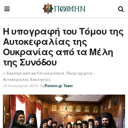
Η υπογραφή του Τόμου της
Αυτοκεφαλίας της
Ουκρανίας από τα Μέλη
της Συνόδου
in
Εκκλησιαστική Επικαιρότητα
,
Πατριαρχεία -
Αυτοκέφαλες Εκκλησίες
10 Ιανουαρίου 2019
by
Poimin.gr Team