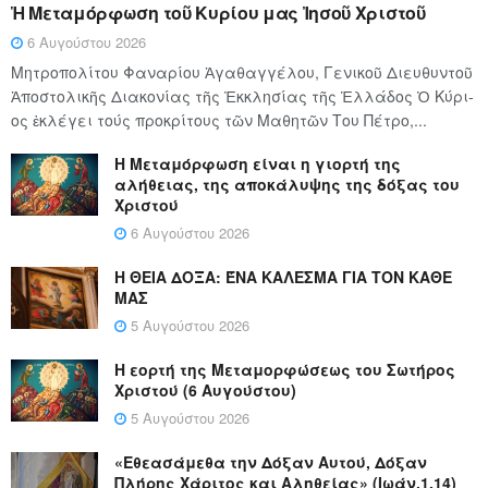
Ἡ Μεταμόρφωση τοῦ Κυρίου μας Ἰησοῦ Χριστοῦ
6 Αυγούστου 2026
Μητροπολίτου Φαναρίου Ἀγαθαγγέλου, Γενικοῦ Διευθυντοῦ
Ἀποστολικῆς Διακονίας τῆς Ἐκκλησίας τῆς Ἑλλάδος Ὁ Κύ­ρι­
ος ἐκλέγει τούς προ­κρί­τους τῶν Μα­θη­τῶν Του Πέ­τρο,...
Η Μεταμόρφωση είναι η γιορτή της
αλήθειας, της αποκάλυψης της δόξας του
Χριστού
6 Αυγούστου 2026
Η ΘΕΙΑ ΔΟΞΑ: ΈΝΑ ΚΑΛΕΣΜΑ ΓΙΑ ΤΟΝ ΚΑΘΕ
ΜΑΣ
5 Αυγούστου 2026
Η εορτή της Μεταμορφώσεως του Σωτήρος
Χριστού (6 Αυγούστου)
5 Αυγούστου 2026
«Εθεασάμεθα την Δόξαν Αυτού, Δόξαν
Πλήρης Χάριτος και Αληθείας» (Ιωάν.1,14)