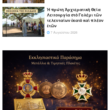
Ἡ πρώτη Ἀρχιερατικὴ Θεία
ΕΚΚΛΗΣΊΑ ΤΗΣ ΕΛΛΆΔΟΣ
Λειτουργία στὸ Γολέμι τῶν
τελευταίων ἑκατὸ καὶ πλέον
ἐτῶν
7 Αυγούστου 2026