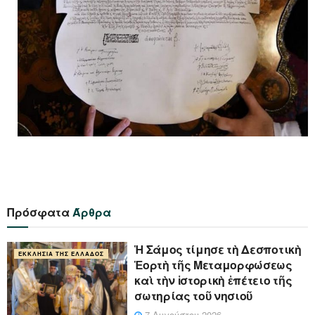
Πρόσφατα
Άρθρα
Ἡ Σάμος τίμησε τὴ Δεσποτικὴ
ΕΚΚΛΗΣΊΑ ΤΗΣ ΕΛΛΆΔΟΣ
Ἑορτὴ τῆς Μεταμορφώσεως
καὶ τὴν ἱστορικὴ ἐπέτειο τῆς
σωτηρίας τοῦ νησιοῦ
7 Αυγούστου 2026