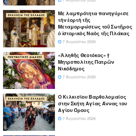
Με λαμπρότητα πανηγύρισε
ΕΚΚΛΗΣΊΑ ΤΗΣ ΕΛΛΆΔΟΣ
τὴν ἑορτὴ τῆς
Μεταμορφώσεως τοῦ Σωτῆρος
ὁ ἱστορικὸς Ναὸς τῆς Πλάκας
7 Αυγούστου 2026
«Ἀληθῆς Θεοτόκος» †
ΠΝΕΥΜΑΤΙΚΈΣ ΔΙΔΑΧΈΣ
Μητροπολίτης Πατρῶν
Νικόδημος
7 Αυγούστου 2026
Ο Κιλκισίου Βαρθολομαίος
ΕΚΚΛΗΣΊΑ ΤΗΣ ΕΛΛΆΔΟΣ
στην Σκήτη Αγίας Άννας του
Αγίου Όρους
7 Αυγούστου 2026