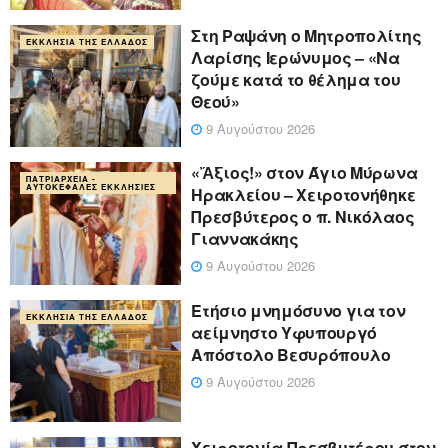
Στη Ραψάνη ο Μητροπολίτης
ΕΚΚΛΗΣΊΑ ΤΗΣ ΕΛΛΆΔΟΣ
Λαρίσης Ιερώνυμος – «Να
ζούμε κατά το θέλημα του
Θεού»
9 Αυγούστου 2026
«Ἄξιος!» στον Άγιο Μύρωνα
ΠΑΤΡΙΑΡΧΕΊΑ -
ΑΥΤΟΚΈΦΑΛΕΣ ΕΚΚΛΗΣΊΕΣ
Ηρακλείου – Χειροτονήθηκε
Πρεσβύτερος ο π. Νικόλαος
Γιαννακάκης
9 Αυγούστου 2026
Ετήσιο μνημόσυνο για τον
ΕΚΚΛΗΣΊΑ ΤΗΣ ΕΛΛΆΔΟΣ
αείμνηστο Υφυπουργό
Απόστολο Βεσυρόπουλο
9 Αυγούστου 2026
Χειροτονία Πρεσβυτέρου στον