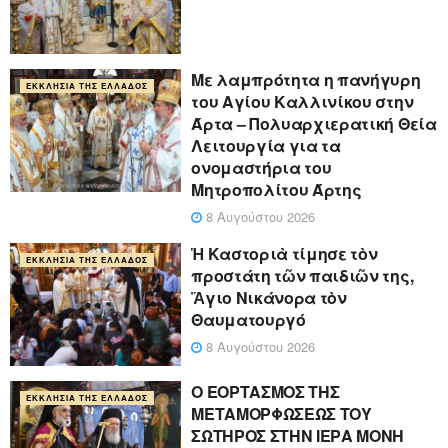
Με λαμπρότητα η πανήγυρη
ΕΚΚΛΗΣΊΑ ΤΗΣ ΕΛΛΆΔΟΣ
του Αγίου Καλλινίκου στην
Άρτα – Πολυαρχιερατική Θεία
Λειτουργία για τα
ονομαστήρια του
Μητροπολίτου Άρτης
8 Αυγούστου 2026
Ἡ Καστοριὰ τίμησε τὸν
ΕΚΚΛΗΣΊΑ ΤΗΣ ΕΛΛΆΔΟΣ
προστάτη τῶν παιδιῶν της,
Ἅγιο Νικάνορα τὸν
Θαυματουργό
8 Αυγούστου 2026
Ο ΕΟΡΤΑΣΜΟΣ ΤΗΣ
ΕΚΚΛΗΣΊΑ ΤΗΣ ΕΛΛΆΔΟΣ
ΜΕΤΑΜΟΡΦΩΣΕΩΣ ΤΟΥ
ΣΩΤΗΡΟΣ ΣΤΗΝ ΙΕΡΑ ΜΟΝΗ