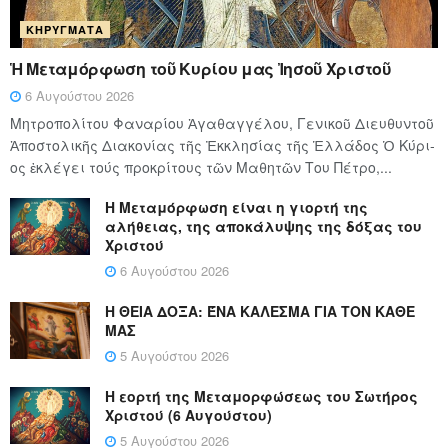
ΚΗΡΎΓΜΑΤΑ
Ἡ Μεταμόρφωση τοῦ Κυρίου μας Ἰησοῦ Χριστοῦ
6 Αυγούστου 2026
Μητροπολίτου Φαναρίου Ἀγαθαγγέλου, Γενικοῦ Διευθυντοῦ
Ἀποστολικῆς Διακονίας τῆς Ἐκκλησίας τῆς Ἑλλάδος Ὁ Κύ­ρι­
ος ἐκλέγει τούς προ­κρί­τους τῶν Μα­θη­τῶν Του Πέ­τρο,...
Η Μεταμόρφωση είναι η γιορτή της
αλήθειας, της αποκάλυψης της δόξας του
Χριστού
6 Αυγούστου 2026
Η ΘΕΙΑ ΔΟΞΑ: ΈΝΑ ΚΑΛΕΣΜΑ ΓΙΑ ΤΟΝ ΚΑΘΕ
ΜΑΣ
5 Αυγούστου 2026
Η εορτή της Μεταμορφώσεως του Σωτήρος
Χριστού (6 Αυγούστου)
5 Αυγούστου 2026