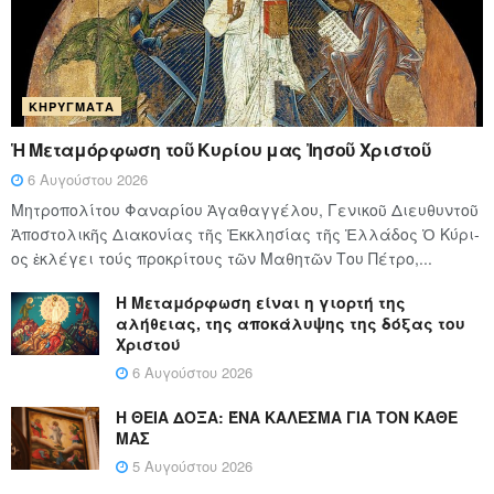
ΚΗΡΎΓΜΑΤΑ
Ἡ Μεταμόρφωση τοῦ Κυρίου μας Ἰησοῦ Χριστοῦ
6 Αυγούστου 2026
Μητροπολίτου Φαναρίου Ἀγαθαγγέλου, Γενικοῦ Διευθυντοῦ
Ἀποστολικῆς Διακονίας τῆς Ἐκκλησίας τῆς Ἑλλάδος Ὁ Κύ­ρι­
ος ἐκλέγει τούς προ­κρί­τους τῶν Μα­θη­τῶν Του Πέ­τρο,...
Η Μεταμόρφωση είναι η γιορτή της
αλήθειας, της αποκάλυψης της δόξας του
Χριστού
6 Αυγούστου 2026
Η ΘΕΙΑ ΔΟΞΑ: ΈΝΑ ΚΑΛΕΣΜΑ ΓΙΑ ΤΟΝ ΚΑΘΕ
ΜΑΣ
5 Αυγούστου 2026