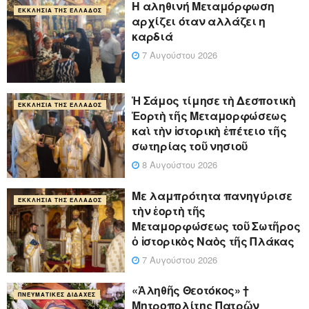
Η αληθινή Μεταμόρφωση
ΕΚΚΛΗΣΊΑ ΤΗΣ ΕΛΛΆΔΟΣ
αρχίζει όταν αλλάζει η
καρδιά
7 Αυγούστου 2026
Ἡ Σάμος τίμησε τὴ Δεσποτικὴ
ΕΚΚΛΗΣΊΑ ΤΗΣ ΕΛΛΆΔΟΣ
Ἑορτὴ τῆς Μεταμορφώσεως
καὶ τὴν ἱστορικὴ ἐπέτειο τῆς
σωτηρίας τοῦ νησιοῦ
8 Αυγούστου 2026
Με λαμπρότητα πανηγύρισε
ΕΚΚΛΗΣΊΑ ΤΗΣ ΕΛΛΆΔΟΣ
τὴν ἑορτὴ τῆς
Μεταμορφώσεως τοῦ Σωτῆρος
ὁ ἱστορικὸς Ναὸς τῆς Πλάκας
7 Αυγούστου 2026
«Ἀληθῆς Θεοτόκος» †
ΠΝΕΥΜΑΤΙΚΈΣ ΔΙΔΑΧΈΣ
Μητροπολίτης Πατρῶν