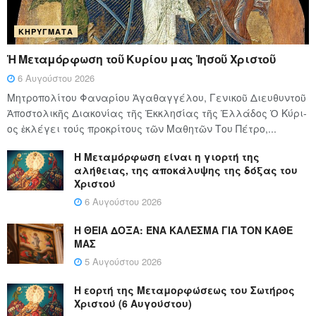
ΚΗΡΎΓΜΑΤΑ
Ἡ Μεταμόρφωση τοῦ Κυρίου μας Ἰησοῦ Χριστοῦ
6 Αυγούστου 2026
Μητροπολίτου Φαναρίου Ἀγαθαγγέλου, Γενικοῦ Διευθυντοῦ
Ἀποστολικῆς Διακονίας τῆς Ἐκκλησίας τῆς Ἑλλάδος Ὁ Κύ­ρι­
ος ἐκλέγει τούς προ­κρί­τους τῶν Μα­θη­τῶν Του Πέ­τρο,...
Η Μεταμόρφωση είναι η γιορτή της
αλήθειας, της αποκάλυψης της δόξας του
Χριστού
6 Αυγούστου 2026
Η ΘΕΙΑ ΔΟΞΑ: ΈΝΑ ΚΑΛΕΣΜΑ ΓΙΑ ΤΟΝ ΚΑΘΕ
ΜΑΣ
5 Αυγούστου 2026
Η εορτή της Μεταμορφώσεως του Σωτήρος
Χριστού (6 Αυγούστου)