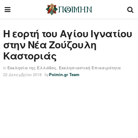
Η εορτή του Αγίου Ιγνατίου
στην Νέα Ζούζουλη
Καστοριάς
in
Εκκλησία της Ελλάδος
,
Εκκλησιαστική Επικαιρότητα
22 Δεκεμβρίου 2018
by
Poimin.gr Team