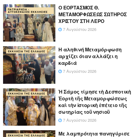
Ο ΕΟΡΤΑΣΜΟΣ Θ.
ΠΑΤΡΙΑΡΧΕΊΑ -
ΑΥΤΟΚΈΦΑΛΕΣ ΕΚΚΛΗΣΊΕΣ
ΜΕΤΑΜΟΡΦΩΣΕΩΣ ΣΩΤΗΡΟΣ
ΧΡΙΣΤΟΥ ΣΤΗ ΛΕΡΟ
7 Αυγούστου 2026
Η αληθινή Μεταμόρφωση
ΕΚΚΛΗΣΊΑ ΤΗΣ ΕΛΛΆΔΟΣ
αρχίζει όταν αλλάζει η
καρδιά
7 Αυγούστου 2026
Ἡ Σάμος τίμησε τὴ Δεσποτικὴ
ΕΚΚΛΗΣΊΑ ΤΗΣ ΕΛΛΆΔΟΣ
Ἑορτὴ τῆς Μεταμορφώσεως
καὶ τὴν ἱστορικὴ ἐπέτειο τῆς
σωτηρίας τοῦ νησιοῦ
7 Αυγούστου 2026
Με λαμπρότητα πανηγύρισε
ΕΚΚΛΗΣΊΑ ΤΗΣ ΕΛΛΆΔΟΣ