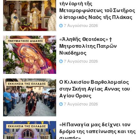
τὴν ἑορτὴ τῆς
Μεταμορφώσεως τοῦ Σωτῆρος
ὁ ἱστορικὸς Ναὸς τῆς Πλάκας
7 Αυγούστου 2026
«Ἀληθῆς Θεοτόκος» †
ΠΝΕΥΜΑΤΙΚΈΣ ΔΙΔΑΧΈΣ
Μητροπολίτης Πατρῶν
Νικόδημος
7 Αυγούστου 2026
Ο Κιλκισίου Βαρθολομαίος
ΕΚΚΛΗΣΊΑ ΤΗΣ ΕΛΛΆΔΟΣ
στην Σκήτη Αγίας Άννας του
Αγίου Όρους
7 Αυγούστου 2026
«Η Παναγία μας δείχνει τον
ΕΚΚΛΗΣΊΑ ΤΗΣ ΕΛΛΆΔΟΣ
δρόμο της ταπείνωσης και της
σιωπής»