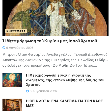
ΚΗΡΎΓΜΑΤΑ
Ἡ Μεταμόρφωση τοῦ Κυρίου μας Ἰησοῦ Χριστοῦ
6 Αυγούστου 2026
Μητροπολίτου Φαναρίου Ἀγαθαγγέλου, Γενικοῦ Διευθυντοῦ
Ἀποστολικῆς Διακονίας τῆς Ἐκκλησίας τῆς Ἑλλάδος Ὁ Κύ­ρι­
ος ἐκλέγει τούς προ­κρί­τους τῶν Μα­θη­τῶν Του Πέ­τρο,...
Η Μεταμόρφωση είναι η γιορτή της
αλήθειας, της αποκάλυψης της δόξας του
Χριστού
6 Αυγούστου 2026
Η ΘΕΙΑ ΔΟΞΑ: ΈΝΑ ΚΑΛΕΣΜΑ ΓΙΑ ΤΟΝ ΚΑΘΕ
ΜΑΣ