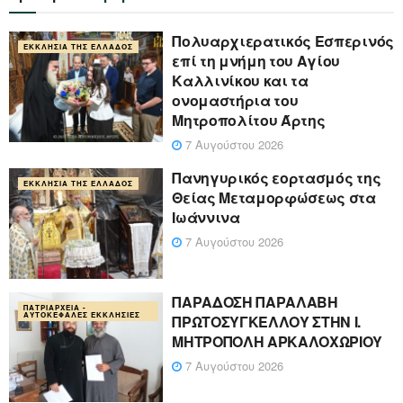
Πολυαρχιερατικός Εσπερινός
ΕΚΚΛΗΣΊΑ ΤΗΣ ΕΛΛΆΔΟΣ
επί τη μνήμη του Αγίου
Καλλινίκου και τα
ονομαστήρια του
Μητροπολίτου Άρτης
7 Αυγούστου 2026
Πανηγυρικός εορτασμός της
ΕΚΚΛΗΣΊΑ ΤΗΣ ΕΛΛΆΔΟΣ
Θείας Μεταμορφώσεως στα
Ιωάννινα
7 Αυγούστου 2026
ΠΑΡΑΔΟΣΗ ΠΑΡΑΛΑΒΗ
ΠΑΤΡΙΑΡΧΕΊΑ -
ΑΥΤΟΚΈΦΑΛΕΣ ΕΚΚΛΗΣΊΕΣ
ΠΡΩΤΟΣΥΓΚΕΛΛΟΥ ΣΤΗΝ Ι.
ΜΗΤΡΟΠΟΛΗ ΑΡΚΑΛΟΧΩΡΙΟΥ
7 Αυγούστου 2026