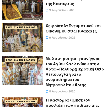
τῆς Καστοριᾶς
9 Αυγούστου 2026
Χειροθεσία Πνευματικού και
ΕΚΚΛΗΣΊΑ ΤΗΣ ΕΛΛΆΔΟΣ
Οικονόμου στις Πινακάτες
9 Αυγούστου 2026
Με λαμπρότητα η πανήγυρη
ΕΚΚΛΗΣΊΑ ΤΗΣ ΕΛΛΆΔΟΣ
του Αγίου Καλλινίκου στην
Άρτα – Πολυαρχιερατική Θεία
Λειτουργία για τα
ονομαστήρια του
Μητροπολίτου Άρτης
8 Αυγούστου 2026
Ἡ Καστοριὰ τίμησε τὸν
ΕΚΚΛΗΣΊΑ ΤΗΣ ΕΛΛΆΔΟΣ
προστάτη τῶν παιδιῶν της,