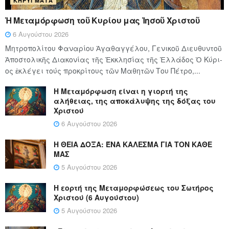
ΚΗΡΎΓΜΑΤΑ
Ἡ Μεταμόρφωση τοῦ Κυρίου μας Ἰησοῦ Χριστοῦ
6 Αυγούστου 2026
Μητροπολίτου Φαναρίου Ἀγαθαγγέλου, Γενικοῦ Διευθυντοῦ
Ἀποστολικῆς Διακονίας τῆς Ἐκκλησίας τῆς Ἑλλάδος Ὁ Κύ­ρι­
ος ἐκλέγει τούς προ­κρί­τους τῶν Μα­θη­τῶν Του Πέ­τρο,...
Η Μεταμόρφωση είναι η γιορτή της
αλήθειας, της αποκάλυψης της δόξας του
Χριστού
6 Αυγούστου 2026
Η ΘΕΙΑ ΔΟΞΑ: ΈΝΑ ΚΑΛΕΣΜΑ ΓΙΑ ΤΟΝ ΚΑΘΕ
ΜΑΣ
5 Αυγούστου 2026
Η εορτή της Μεταμορφώσεως του Σωτήρος
Χριστού (6 Αυγούστου)
5 Αυγούστου 2026