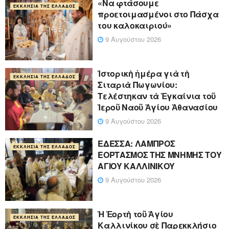
«Να φτάσουμε
ΕΚΚΛΗΣΊΑ ΤΗΣ ΕΛΛΆΔΟΣ
προετοιμασμένοι στο Πάσχα
του καλοκαιριού»
9 Αυγούστου 2026
Ἱστορικὴ ἡμέρα γιὰ τὴ
ΕΚΚΛΗΣΊΑ ΤΗΣ ΕΛΛΆΔΟΣ
Σιταριὰ Πωγωνίου:
Τελέστηκαν τὰ Ἐγκαίνια τοῦ
Ἱεροῦ Ναοῦ Ἁγίου Ἀθανασίου
9 Αυγούστου 2026
ΕΔΕΣΣΑ: ΛΑΜΠΡΟΣ
ΕΚΚΛΗΣΊΑ ΤΗΣ ΕΛΛΆΔΟΣ
ΕΟΡΤΑΣΜΟΣ ΤΗΣ ΜΝΗΜΗΣ ΤΟΥ
ΑΓΙΟΥ ΚΑΛΛΙΝΙΚΟΥ
9 Αυγούστου 2026
Ἡ Ἑορτὴ τοῦ Ἁγίου
ΕΚΚΛΗΣΊΑ ΤΗΣ ΕΛΛΆΔΟΣ
Καλλινίκου σὲ Παρεκκλήσιο