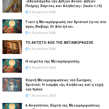
«Εθεασάμεθα την Δόξαν Αυτού, Δόξαν
Πλήρης Χάριτος και Αληθείας» (Ιωάν.1,14)
5 Αυγούστου 2026
Γιατί η Μεταμόρφωση του Χριστού έγινε στο
όρος Θαβώρ; Οι δύο ήλιοι.
5 Αυγούστου 2026
ΤΟ ΑΚΤΙΣΤΟ ΦΩΣ ΤΗΣ ΜΕΤΑΜΟΡΦΩΣΗΣ
5 Αυγούστου 2025
Η νεφέλη της Μεταμόρφωσης
6 Αυγούστου 2024
Ἑορτή Μεταμορφώσεως τοῦ Σωτῆρος
Χριστοῦ: Ἡ λάμψη τῆς Ἀλήθειας καί ἡ εὐχή
τοῦ Ἰησοῦ
7 Αυγούστου 2023
6 Αυγούστου, Εορτή της Μεταμορφώσεως