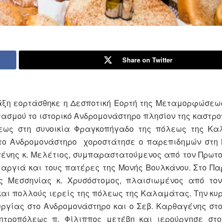
Share on Twitter
άξη εορτάσθηκε η Δεσποτική Εορτή της Μεταμορφώσεω
τασμού το ιστορικό Ανδρομονάστηρο πλησίον της καστρο
εως στη συνοικία Φραγκοπήγαδο της πόλεως της Κα
στο Ανδρομονάστηρο χοροστάτησε ο παρεπιδημών στη 
γένης κ. Μελέτιος, συμπαραστατούμενος από τον Πρωτ
αργιά και τους πατέρες της Μονής Βουλκάνου. Στο Πα
ς Μεσσηνίας κ. Χρυσόστομος, πλαισιωμένος από τον
ι πολλούς ιερείς της πόλεως της Καλαμάτας. Την κυρ
υργίας στο Ανδρομονάστηρο και ο Σεβ. Καρθαγένης στ
ητροπόλεως π. Φίλιππος μετέβη και ιερούργησε στο