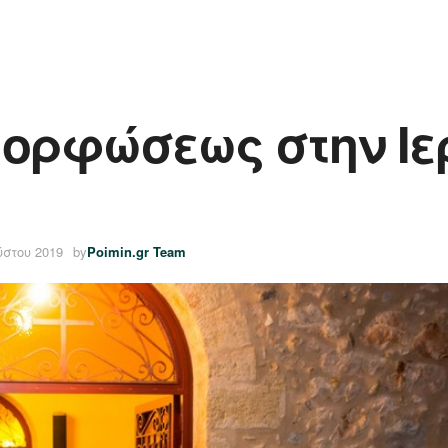
μορφώσεως στην Ι
ύστου 2019
by
Poimin.gr Team