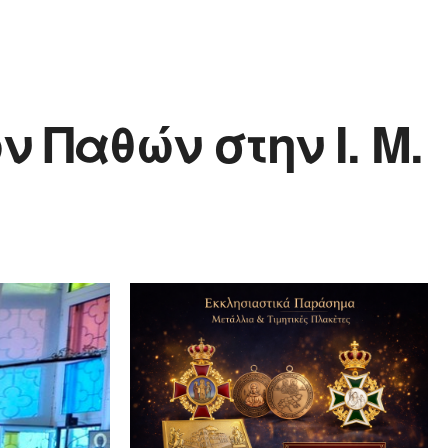
 Παθών στην Ι. Μ.