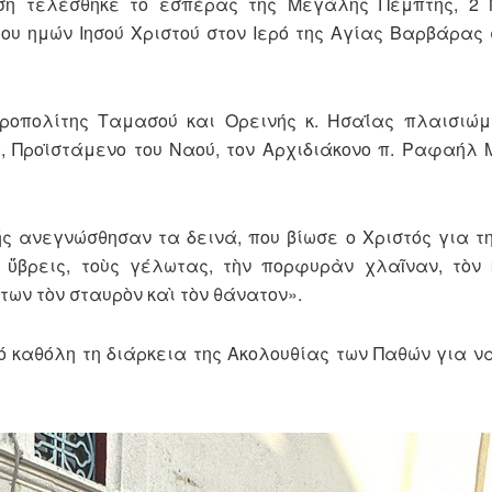
ηση τελέσθηκε το εσπέρας της Μεγάλης Πέμπτης, 2 
ου ημών Ιησού Χριστού στον Ιερό της Αγίας Βαρβάρας
ροπολίτης Ταμασού και Ορεινής κ. Ησαΐας πλαισιώμ
, Προϊστάμενο του Ναού, τον Αρχιδιάκονο π. Ραφαήλ 
ς ανεγνώσθησαν τα δεινά, που βίωσε ο Χριστός για τ
ὕβρεις, τοὺς γέλωτας, τὴν πορφυρὰν χλαῖναν, τὸν 
ντων τὸν σταυρὸν καὶ τὸν θάνατον».
ό καθόλη τη διάρκεια της Ακολουθίας των Παθών για ν