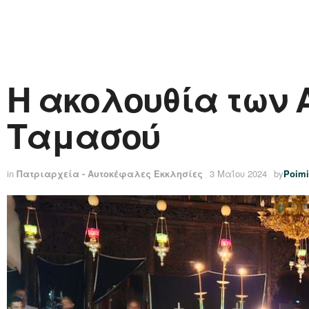
Η ακολουθία των Α
Ταμασού
in
Πατριαρχεία - Αυτοκέφαλες Εκκλησίες
3 Μαΐου 2024
by
Poimi