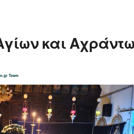
γίων και Αχράντων
n.gr Team