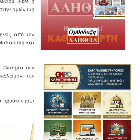
Μαΐου 2024 η
 στην ομώνυμη
ενος από τον
Μισιαούλη και
η σωτηρία των
κάλαμον, τὸν
α προσκυνήσει