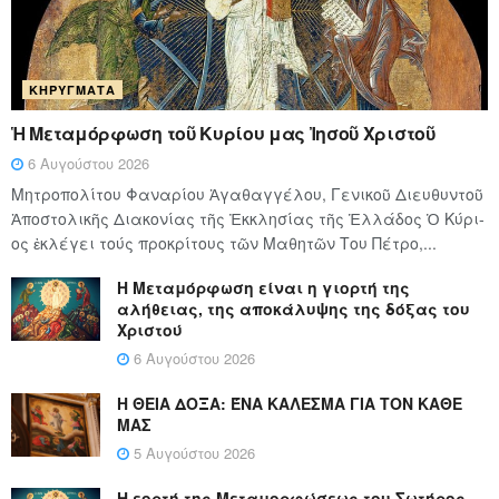
ΚΗΡΎΓΜΑΤΑ
Ἡ Μεταμόρφωση τοῦ Κυρίου μας Ἰησοῦ Χριστοῦ
6 Αυγούστου 2026
Μητροπολίτου Φαναρίου Ἀγαθαγγέλου, Γενικοῦ Διευθυντοῦ
Ἀποστολικῆς Διακονίας τῆς Ἐκκλησίας τῆς Ἑλλάδος Ὁ Κύ­ρι­
ος ἐκλέγει τούς προ­κρί­τους τῶν Μα­θη­τῶν Του Πέ­τρο,...
Η Μεταμόρφωση είναι η γιορτή της
αλήθειας, της αποκάλυψης της δόξας του
Χριστού
6 Αυγούστου 2026
Η ΘΕΙΑ ΔΟΞΑ: ΈΝΑ ΚΑΛΕΣΜΑ ΓΙΑ ΤΟΝ ΚΑΘΕ
ΜΑΣ
5 Αυγούστου 2026
Η εορτή της Μεταμορφώσεως του Σωτήρος