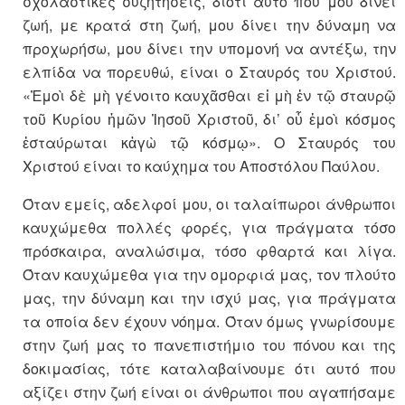
σχολαστικές συζητήσεις, διότι αυτό που μου δίνει
ζωή, με κρατά στη ζωή, μου δίνει την δύναμη να
προχωρήσω, μου δίνει την υπομονή να αντέξω, την
ελπίδα να πορευθώ, είναι ο Σταυρός του Χριστού.
«Ἐμοὶ δὲ μὴ γένοιτο καυχᾶσθαι εἰ μὴ ἐν τῷ σταυρῷ
τοῦ Κυρίου ἡμῶν Ἰησοῦ Χριστοῦ, δι’ οὗ ἐμοὶ κόσμος
ἐσταύρωται κἀγὼ τῷ κόσμῳ». Ο Σταυρός του
Χριστού είναι το καύχημα του Αποστόλου Παύλου.
Όταν εμείς, αδελφοί μου, οι ταλαίπωροι άνθρωποι
καυχώμεθα πολλές φορές, για πράγματα τόσο
πρόσκαιρα, αναλώσιμα, τόσο φθαρτά και λίγα.
Όταν καυχώμεθα για την ομορφιά μας, τον πλούτο
μας, την δύναμη και την ισχύ μας, για πράγματα
τα οποία δεν έχουν νόημα. Όταν όμως γνωρίσουμε
στην ζωή μας το πανεπιστήμιο του πόνου και της
δοκιμασίας, τότε καταλαβαίνουμε ότι αυτό που
αξίζει στην ζωή είναι οι άνθρωποι που αγαπήσαμε