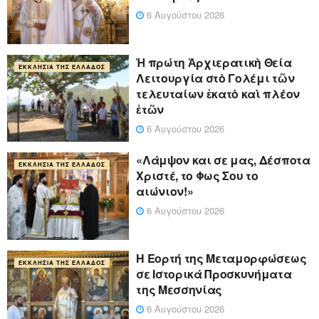
6 Αυγούστου 2026
Ἡ πρώτη Ἀρχιερατικὴ Θεία
ΕΚΚΛΗΣΊΑ ΤΗΣ ΕΛΛΆΔΟΣ
Λειτουργία στὸ Γολέμι τῶν
τελευταίων ἑκατὸ καὶ πλέον
ἐτῶν
6 Αυγούστου 2026
«Λάμψον και σε μας, Δέσποτα
ΕΚΚΛΗΣΊΑ ΤΗΣ ΕΛΛΆΔΟΣ
Χριστέ, το Φως Σου το
αιώνιον!»
6 Αυγούστου 2026
Η Εορτή της Μεταμορφώσεως
ΕΚΚΛΗΣΊΑ ΤΗΣ ΕΛΛΆΔΟΣ
σε Ιστορικά Προσκυνήματα
της Μεσσηνίας
6 Αυγούστου 2026