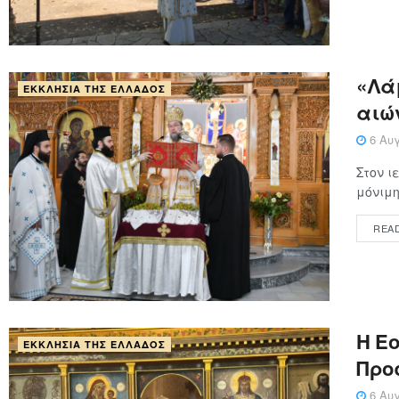
«Λάμ
ΕΚΚΛΗΣΊΑ ΤΗΣ ΕΛΛΆΔΟΣ
αιώ
6 Αυγ
Στον ι
μόνιμη
REA
Η Ε
ΕΚΚΛΗΣΊΑ ΤΗΣ ΕΛΛΆΔΟΣ
Προ
6 Αυγ