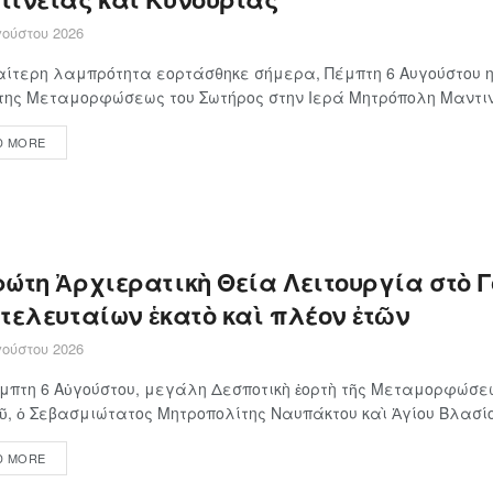
ούστου 2026
αίτερη λαμπρότητα εορτάσθηκε σήμερα, Πέμπτη 6 Αυγούστου η
της Μεταμορφώσεως του Σωτήρος στην Ιερά Μητρόπολη Μαντινε
D MORE
ρώτη Ἀρχιερατικὴ Θεία Λειτουργία στὸ 
 τελευταίων ἑκατὸ καὶ πλέον ἐτῶν
ούστου 2026
μπτη 6 Αὐγούστου, μεγάλη Δεσποτικὴ ἑορτὴ τῆς Μεταμορφώσε
ῦ, ὁ Σεβασμιώτατος Μητροπολίτης Ναυπάκτου καὶ Ἁγίου Βλασίου
D MORE