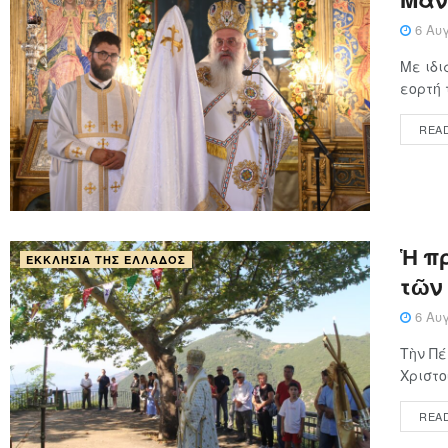
6 Αυγ
Με ιδι
εορτή 
REA
Ἡ π
ΕΚΚΛΗΣΊΑ ΤΗΣ ΕΛΛΆΔΟΣ
τῶν
6 Αυγ
Τὴν Πέ
Χριστο
REA