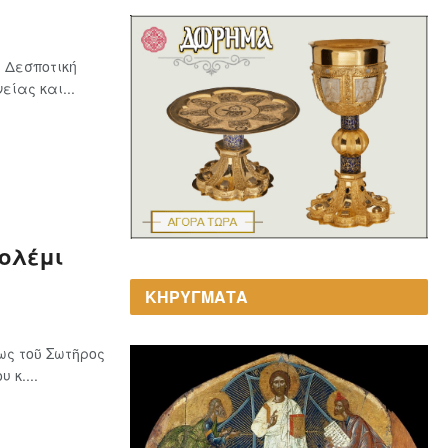
 Δεσποτική
ίας και...
Γολέμι
ΚΗΡΥΓΜΑΤΑ
ως τοῦ Σωτῆρος
 κ....