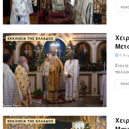
REA
Χειρ
ΕΚΚΛΗΣΊΑ ΤΗΣ ΕΛΛΆΔΟΣ
Μετ
6 Αυγ
Στον Ι
πολλού
REA
Xειρ
ΕΚΚΛΗΣΊΑ ΤΗΣ ΕΛΛΆΔΟΣ
Μαν