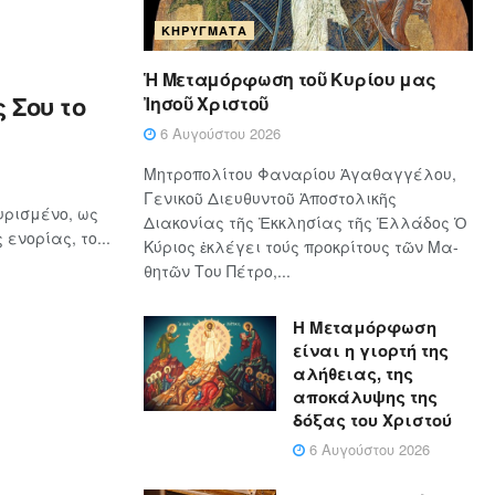
ΚΗΡΎΓΜΑΤΑ
Ἡ Μεταμόρφωση τοῦ Κυρίου μας
 Σου το
Ἰησοῦ Χριστοῦ
6 Αυγούστου 2026
Μητροπολίτου Φαναρίου Ἀγαθαγγέλου,
Γενικοῦ Διευθυντοῦ Ἀποστολικῆς
υρισμένο, ως
Διακονίας τῆς Ἐκκλησίας τῆς Ἑλλάδος Ὁ
ενορίας, το...
Κύ­ρι­ος ἐκλέγει τούς προ­κρί­τους τῶν Μα­
θη­τῶν Του Πέ­τρο,...
Η Μεταμόρφωση
είναι η γιορτή της
αλήθειας, της
αποκάλυψης της
δόξας του Χριστού
6 Αυγούστου 2026