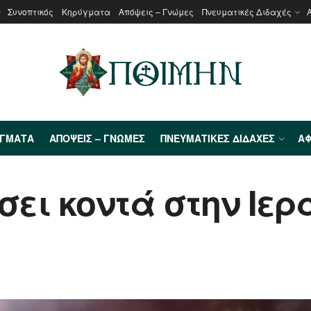
Συνοπτικός
Κηρύγματα
Απόψεις – Γνώμες
Πνευματικές Διδαχές
ΎΓΜΑΤΑ
ΑΠΌΨΕΙΣ – ΓΝΏΜΕΣ
ΠΝΕΥΜΑΤΙΚΈΣ ΔΙΔΑΧΈΣ
ΑΦ
σει κοντά στην Ιε