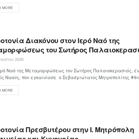
D MORE
οτονία Διακόνου στον Ιερό Ναό της
αμορφώσεως του Σωτήρος Παλαιοκερασ
ούστου 2026
ερό Ναό της Μεταμορφώσεως του Σωτήρος Παλαιοκερασιάς, έν
ς Ναούς, που εγκαινίασε ο Σεβασμιώτατος Μητροπολίτης Φθιώτ
D MORE
οτονία Πρεσβυτέρου στην Ι. Μητρόπολη
τινείας και Κυνουρίας