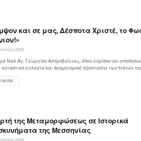
ψον και σε μας, Δέσποτα Χριστέ, το Φως
νιον!»
ούστου 2026
ερό Ναό Αγ. Γεωργίου Ασπροβάλτας, όπου ευρίσκεται αποθησα
 αγιαστική ευλογία και θεομητορική προστασία των πιστών της 
D MORE
ορτή της Μεταμορφώσεως σε Ιστορικά
σκυνήματα της Μεσσηνίας
ούστου 2026