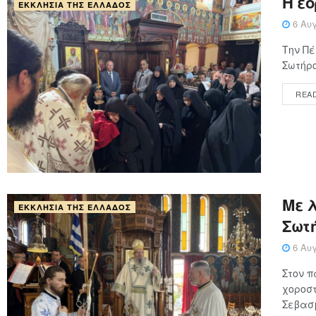
Η ε
ΕΚΚΛΗΣΊΑ ΤΗΣ ΕΛΛΆΔΟΣ
6 Αυγ
Την Πέ
Σωτήρο
REA
Με 
ΕΚΚΛΗΣΊΑ ΤΗΣ ΕΛΛΆΔΟΣ
Σωτ
6 Αυγ
Στον π
χοροστ
Σεβασμ