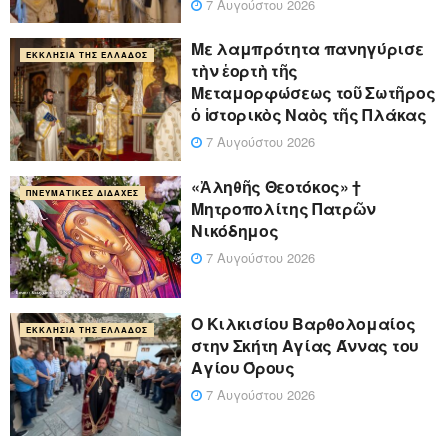
7 Αυγούστου 2026
Με λαμπρότητα πανηγύρισε
ΕΚΚΛΗΣΊΑ ΤΗΣ ΕΛΛΆΔΟΣ
τὴν ἑορτὴ τῆς
Μεταμορφώσεως τοῦ Σωτῆρος
ὁ ἱστορικὸς Ναὸς τῆς Πλάκας
7 Αυγούστου 2026
«Ἀληθῆς Θεοτόκος» †
ΠΝΕΥΜΑΤΙΚΈΣ ΔΙΔΑΧΈΣ
Μητροπολίτης Πατρῶν
Νικόδημος
7 Αυγούστου 2026
Ο Κιλκισίου Βαρθολομαίος
ΕΚΚΛΗΣΊΑ ΤΗΣ ΕΛΛΆΔΟΣ
στην Σκήτη Αγίας Άννας του
Αγίου Όρους
7 Αυγούστου 2026