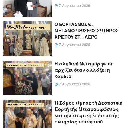
7 Αυγούστου 2026
Ο ΕΟΡΤΑΣΜΟΣ Θ.
ΠΑΤΡΙΑΡΧΕΊΑ -
ΑΥΤΟΚΈΦΑΛΕΣ ΕΚΚΛΗΣΊΕΣ
ΜΕΤΑΜΟΡΦΩΣΕΩΣ ΣΩΤΗΡΟΣ
ΧΡΙΣΤΟΥ ΣΤΗ ΛΕΡΟ
7 Αυγούστου 2026
Η αληθινή Μεταμόρφωση
ΕΚΚΛΗΣΊΑ ΤΗΣ ΕΛΛΆΔΟΣ
αρχίζει όταν αλλάζει η
καρδιά
7 Αυγούστου 2026
Ἡ Σάμος τίμησε τὴ Δεσποτικὴ
ΕΚΚΛΗΣΊΑ ΤΗΣ ΕΛΛΆΔΟΣ
Ἑορτὴ τῆς Μεταμορφώσεως
καὶ τὴν ἱστορικὴ ἐπέτειο τῆς
σωτηρίας τοῦ νησιοῦ