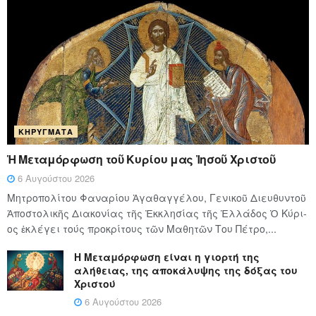
ΚΗΡΎΓΜΑΤΑ
Ἡ Μεταμόρφωση τοῦ Κυρίου μας Ἰησοῦ Χριστοῦ
6 Αυγούστου 2026
Μητροπολίτου Φαναρίου Ἀγαθαγγέλου, Γενικοῦ Διευθυντοῦ
Ἀποστολικῆς Διακονίας τῆς Ἐκκλησίας τῆς Ἑλλάδος Ὁ Κύ­ρι­
ος ἐκλέγει τούς προ­κρί­τους τῶν Μα­θη­τῶν Του Πέ­τρο,...
Η Μεταμόρφωση είναι η γιορτή της
αλήθειας, της αποκάλυψης της δόξας του
Χριστού
6 Αυγούστου 2026