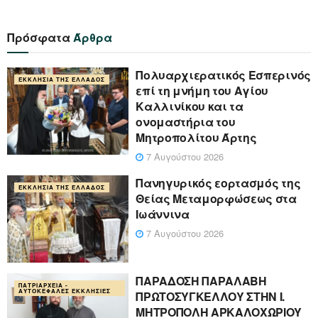
Πρόσφατα
Άρθρα
Πολυαρχιερατικός Εσπερινός
ΕΚΚΛΗΣΊΑ ΤΗΣ ΕΛΛΆΔΟΣ
επί τη μνήμη του Αγίου
Καλλινίκου και τα
ονομαστήρια του
Μητροπολίτου Άρτης
7 Αυγούστου 2026
Πανηγυρικός εορτασμός της
ΕΚΚΛΗΣΊΑ ΤΗΣ ΕΛΛΆΔΟΣ
Θείας Μεταμορφώσεως στα
Ιωάννινα
7 Αυγούστου 2026
ΠΑΡΑΔΟΣΗ ΠΑΡΑΛΑΒΗ
ΠΑΤΡΙΑΡΧΕΊΑ -
ΑΥΤΟΚΈΦΑΛΕΣ ΕΚΚΛΗΣΊΕΣ
ΠΡΩΤΟΣΥΓΚΕΛΛΟΥ ΣΤΗΝ Ι.
ΜΗΤΡΟΠΟΛΗ ΑΡΚΑΛΟΧΩΡΙΟΥ