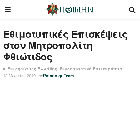
Εθιμοτυπικές Επισκέψεις
στον Μητροπολίτη
Φθιώτιδος
in
Εκκλησία της Ελλάδος
,
Εκκλησιαστική Επικαιρότητα
13 Μαρτίου 2019
by
Poimin.gr Team