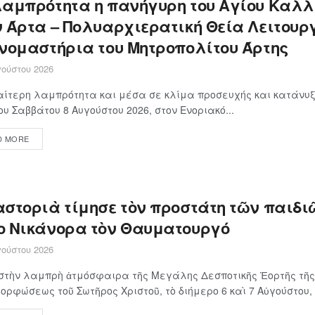
λαμπρότητα η πανήγυρη του Αγίου Καλλ
ν Άρτα – Πολυαρχιερατική Θεία Λειτουρ
ονομαστήρια του Μητροπολίτου Άρτης
ούστου 2026
αίτερη λαμπρότητα και μέσα σε κλίμα προσευχής και κατάνυξ
ου Σαββάτου 8 Αυγούστου 2026, στον Ενοριακό...
D MORE
αστοριὰ τίμησε τὸν προστάτη τῶν παιδιῶ
ο Νικάνορα τὸν Θαυματουργό
ούστου 2026
στὴν λαμπρὴ ἀτμόσφαιρα τῆς Μεγάλης Δεσποτικῆς Ἑορτῆς τῆς
ρφώσεως τοῦ Σωτῆρος Χριστοῦ, τὸ διήμερο 6 καὶ 7 Αὐγούστου, ἡ