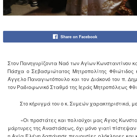
Share on Facebook
Στον Πανηγυρίζοντα Ναό των Αγίων Κωνσταντίνου κ
Πάσχα ο Σεβασμιώτατος Μητροπολίτης Φθιώτιδος κ
Άγγελο Παναγιωτόπουλο και τον Διάκονό του π. Δη
τον Ραδιοφωνικό Σταθμό της Ιεράς Μητροπόλεως Φθιώτ
Στο κήρυγμά του ο κ. Συμεών χαρακτηριστικά, με
«Οι προστάτες και πολιούχοι μας Άγιος Κωνσταντ
μάρτυρες της Αναστάσεως, όχι μόνο γιατί πίστεψαν 
η Αγία Ελένη δαπάνησε περιουσίες ολόκληρες και κ