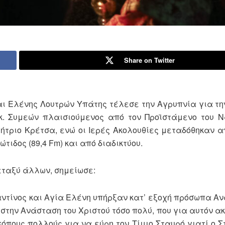
Share on Twitter
αι Ελένης Λουτρών Υπάτης τέλεσε την Αγρυπνία για τη
. Συμεών πλαισιούμενος από τον Προϊστάμενο του Ν
μήτριο Κρέτσα, ενώ οι Ιερές Ακολουθίες μεταδόθηκαν 
ιδος (89,4 Fm) και από διαδικτύου.
ταξύ άλλων, σημείωσε:
ίνος και Αγία Ελένη υπήρξαν κατ’ εξοχή πρόσωπα Α
στην Ανάσταση του Χριστού τόσο πολύ, που για αυτόν ακ
όπους πολλούς για να εύρη τον Τίμιο Σταυρό γιατί ο Σ