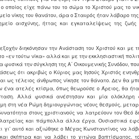
ο οποίος είχε πάνω του το σώμα το Χριστού μας το νι
είο νίκης του θανάτου, άρα ο Σταυρός ήταν λάβαρο τη
ημείο αισχύνης, ήττας και εγκαταλείψεως της ζωής 
εξοχήν διηκόνησαν την Ανάσταση του Χριστού και με τ
το «εν τούτω νίκα» αλλά και με την εκκλησιαστική πολιτ
υσικά την σύγκληση της Α΄ Οικουμενικής Συνόδου, που 
άσεως ότι ακριβώς ο Κύριος μας Ιησούς Χριστός ενηνθ
και ως τέλειος άνθρωπος νίκησε τον θάνατο. Δεν θα μπ
αν ένα ατελές κτίσμα, όπως θεωρούσε ο Άρειος, θα ήτ
σταση. Αλλά φυσικά ανέστησαν και μία ολόκληρη 
η στη νέα Ρώμη δημιουργώντας νέους θεσμούς, μεταρ
 δυνατότητα στους χριστιανούς να λατρεύουν τον Θεό 
ι λατρείας και πάμπολλα άλλα έργα. Ουσιαστικά εφ
ι γι’ αυτό και αξιώθηκε ο Μέγας Κωνσταντίνος να λάβε
αι σκήπτρα και να λάβει το χιτώνα βαπτίσματος, τ