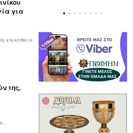
ινίκου
γία για
ης ετελέσθη το
ν της,
...