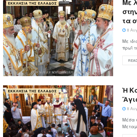
Με 
ΕΚΚΛΗΣΊΑ ΤΗΣ ΕΛΛΆΔΟΣ
στη
τα 
8 Αυγ
Με ιδι
πρωΐ τ
REA
Ἡ Κ
ΕΚΚΛΗΣΊΑ ΤΗΣ ΕΛΛΆΔΟΣ
Ἅγι
8 Αυγ
Μέσα 
Μεταμο