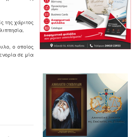
ς της χάριτος
ιλιππησία.
υλο, ο οποίος
ενορία σε μία