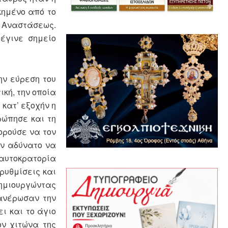
κημένο από το
ς Αναστάσεως.
έγινε σημείο
ην εύρεση του
ική, την οποία
κατ’ εξοχήν η
ρώπησε και τη
ορούσε να τον
αν αδύνατο να
αυτοκρατορία
ρυθμίσεις και
δημιουργώντας
ανέρωσαν την
ι και το άγιο
ον χιτώνα της