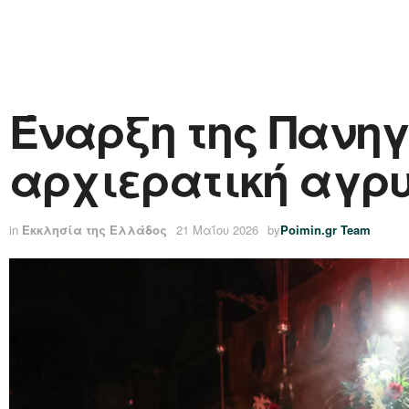
Έναρξη της Πανηγ
αρχιερατική αγρ
in
Εκκλησία της Ελλάδος
21 Μαΐου 2026
by
Poimin.gr Team