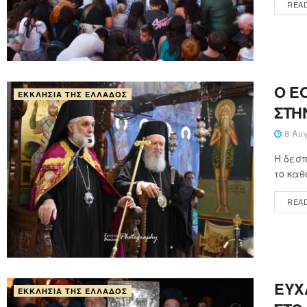
REA
Ο Ε
ΕΚΚΛΗΣΊΑ ΤΗΣ ΕΛΛΆΔΟΣ
ΣΤΗ
8 Αυγ
Η δεσπ
το καθ
REA
ΕΥΧ
ΕΚΚΛΗΣΊΑ ΤΗΣ ΕΛΛΆΔΟΣ