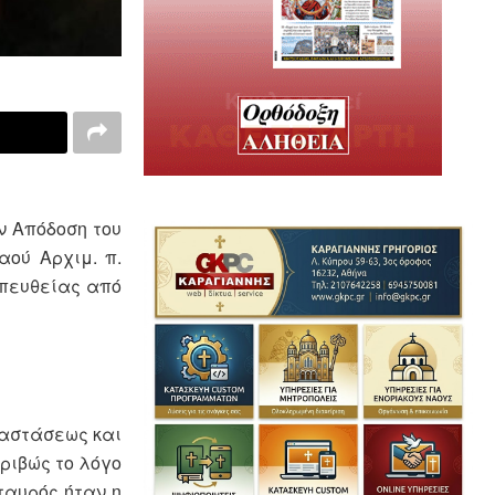
ν Απόδοση του
αού Αρχιμ. π.
απευθείας από
ναστάσεως και
ριβώς το λόγο
ταυρός ήταν η