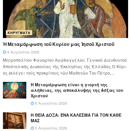
ΚΗΡΎΓΜΑΤΑ
Ἡ Μεταμόρφωση τοῦ Κυρίου μας Ἰησοῦ Χριστοῦ
6 Αυγούστου 2026
Μητροπολίτου Φαναρίου Ἀγαθαγγέλου, Γενικοῦ Διευθυντοῦ
Ἀποστολικῆς Διακονίας τῆς Ἐκκλησίας τῆς Ἑλλάδος Ὁ Κύ­ρι­
ος ἐκλέγει τούς προ­κρί­τους τῶν Μα­θη­τῶν Του Πέ­τρο,...
Η Μεταμόρφωση είναι η γιορτή της
αλήθειας, της αποκάλυψης της δόξας του
Χριστού
6 Αυγούστου 2026
Η ΘΕΙΑ ΔΟΞΑ: ΈΝΑ ΚΑΛΕΣΜΑ ΓΙΑ ΤΟΝ ΚΑΘΕ
ΜΑΣ
5 Αυγούστου 2026