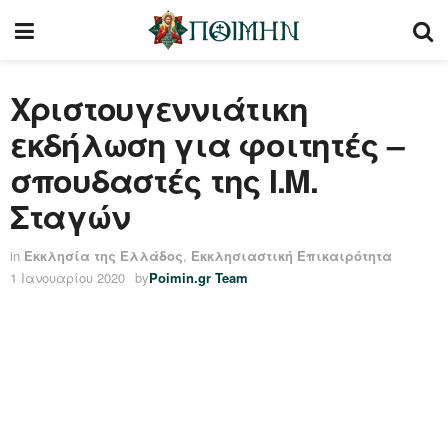
Χριστουγεννιάτικη
εκδήλωση για φοιτητές –
σπουδαστές της Ι.M.
Σταγών
in
Εκκλησία της Ελλάδος
,
Εκκλησιαστική Επικαιρότητα
1 Ιανουαρίου 2020
by
Poimin.gr Team