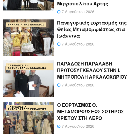
Μητροπολίτου Άρτης
7 Αυγούστου 2026
Πανηγυρικός εορτασμός της
ΕΚΚΛΗΣΊΑ ΤΗΣ ΕΛΛΆΔΟΣ
Θείας Μεταμορφώσεως στα
Ιωάννινα
7 Αυγούστου 2026
ΠΑΡΑΔΟΣΗ ΠΑΡΑΛΑΒΗ
ΠΑΤΡΙΑΡΧΕΊΑ -
ΑΥΤΟΚΈΦΑΛΕΣ ΕΚΚΛΗΣΊΕΣ
ΠΡΩΤΟΣΥΓΚΕΛΛΟΥ ΣΤΗΝ Ι.
ΜΗΤΡΟΠΟΛΗ ΑΡΚΑΛΟΧΩΡΙΟΥ
7 Αυγούστου 2026
Ο ΕΟΡΤΑΣΜΟΣ Θ.
ΠΑΤΡΙΑΡΧΕΊΑ -
ΑΥΤΟΚΈΦΑΛΕΣ ΕΚΚΛΗΣΊΕΣ
ΜΕΤΑΜΟΡΦΩΣΕΩΣ ΣΩΤΗΡΟΣ
ΧΡΙΣΤΟΥ ΣΤΗ ΛΕΡΟ
7 Αυγούστου 2026