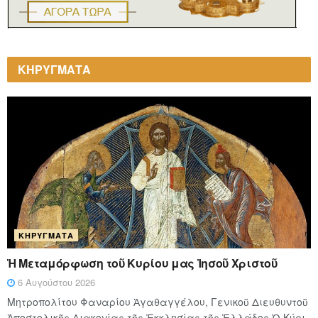
ΚΗΡΥΓΜΑΤΑ
ΚΗΡΎΓΜΑΤΑ
Ἡ Μεταμόρφωση τοῦ Κυρίου μας Ἰησοῦ Χριστοῦ
6 Αυγούστου 2026
Μητροπολίτου Φαναρίου Ἀγαθαγγέλου, Γενικοῦ Διευθυντοῦ
Ἀποστολικῆς Διακονίας τῆς Ἐκκλησίας τῆς Ἑλλάδος Ὁ Κύ­ρι­