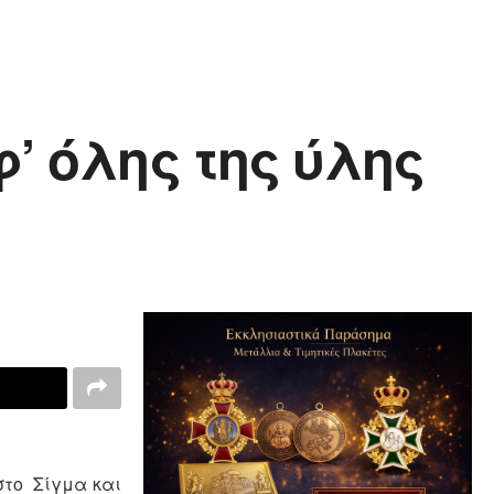
’ όλης της ύλης
στο Σίγμα και