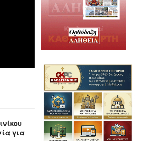
ινίκου
γία για