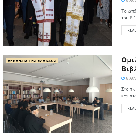
Το από
του Ρώ
REA
Ομι
ΕΚΚΛΗΣΊΑ ΤΗΣ ΕΛΛΆΔΟΣ
Βιβλ
8 Αυγ
Στο πλ
και στ
REA