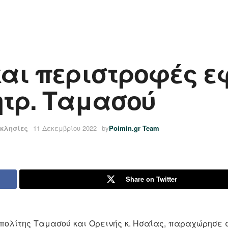
αι περιστροφές εφ
ητρ. Ταμασού
κκλησίες
11 Δεκεμβρίου 2022
by
Poimin.gr Team
Share on Twitter
οπολίτης Ταμασού και Ορεινής κ. Ησαΐας, παραχώρησε 