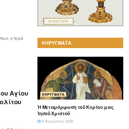
πων, η Ιερά
ΚΗΡΥΓΜΑΤΑ
του Αγίου
ΚΗΡΎΓΜΑΤΑ
ολίτου
Ἡ Μεταμόρφωση τοῦ Κυρίου μας
Ἰησοῦ Χριστοῦ
6 Αυγούστου 2026