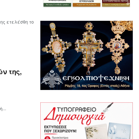
ης ετελέσθη το
ν της,
...