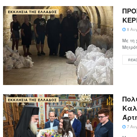
ΠΡΟ
ΕΚΚΛΗΣΊΑ ΤΗΣ ΕΛΛΆΔΟΣ
ΚΕΡ
8 Αυγ
Με τη 
Μητρόπ
REA
Πολ
ΕΚΚΛΗΣΊΑ ΤΗΣ ΕΛΛΆΔΟΣ
Καλ
Άρτ
7 Αυγ