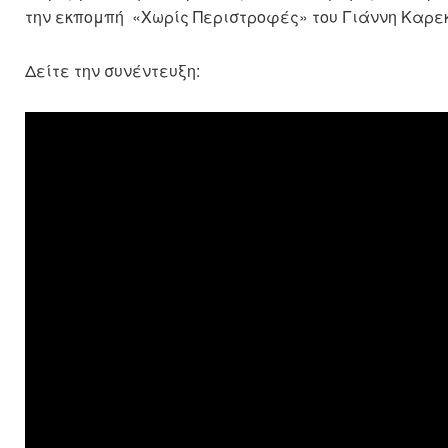
την εκπομπή «Χωρίς Περιστροφές» του Γιάννη Καρεκ
Δείτε την συνέντευξη: