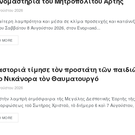
ονομαστήρια του Μητροπολίτου Άρτης
ούστου 2026
αίτερη λαμπρότητα και μέσα σε κλίμα προσευχής και κατάνυξ
ου Σαββάτου 8 Αυγούστου 2026, στον Ενοριακό...
D MORE
αστοριὰ τίμησε τὸν προστάτη τῶν παιδιῶ
ο Νικάνορα τὸν Θαυματουργό
ούστου 2026
στὴν λαμπρὴ ἀτμόσφαιρα τῆς Μεγάλης Δεσποτικῆς Ἑορτῆς τῆς
ρφώσεως τοῦ Σωτῆρος Χριστοῦ, τὸ διήμερο 6 καὶ 7 Αὐγούστου, ἡ
D MORE