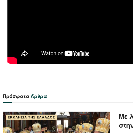
Πρόσφατα
Άρθρα
Με 
ΕΚΚΛΗΣΊΑ ΤΗΣ ΕΛΛΆΔΟΣ
στη