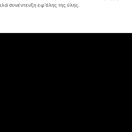
λά συνέντευξη εφ’όλης της ύλης.