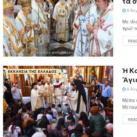
τα 
8 Αυγ
Με ιδι
πρωΐ τ
REA
Ἡ Κ
ΕΚΚΛΗΣΊΑ ΤΗΣ ΕΛΛΆΔΟΣ
Ἅγι
8 Αυγ
Μέσα 
Μεταμο
REA