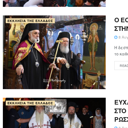
Ο Ε
ΕΚΚΛΗΣΊΑ ΤΗΣ ΕΛΛΆΔΟΣ
ΣΤΗ
8 Αυγ
Η δεσπ
το καθ
REA
ΕΥΧ
ΕΚΚΛΗΣΊΑ ΤΗΣ ΕΛΛΆΔΟΣ
ΣΤΟ
ΡΩΣ
8 Αυγ