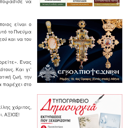
αποφάσισε να
οιος είναι ο
υτό το Πνεύμα
εού και να του
ορείτε». Ένας
τους. Και γι’
τική ζωή, την
α παρέχει στο
ίλης χάριτος,
ι. ΑΞΙΟΣ!