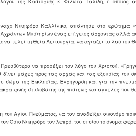
νολόγου της Καστοριάς κ. Φιλώτα Ταλίδη, ο οποίος 
ναχο Νικηφόρο Καλλίνικο, απάντησε στο ερώτημα «π
ων Αχράντων Μυστηρίων ένας επίγειος άρχοντας αλλά α
έα να τελεί τη Θεία Λειτουργία, να αγιάζει το λαό του Θ
 Πρεσβύτερο να προσέξει τον λόγο του Χριστού, «Γρηγ
 δίνει μάχες προς τας αρχάς και τας εξουσίας του σκό
ο σώμα της Εκκλησίας. Εγρήγορση και για την πνευμα
 ακραιφνής στυλοβάτης της πίστεως και άγγελος που θ
η του Αγίου Πνεύματος, να τον αναδείξει οικονόμο ποικ
ον Όσιο Νικηφόρο τον λεπρό, του οποίου το όνομα φέρε