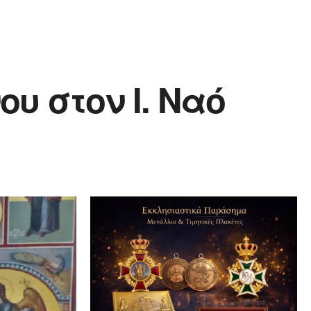
υ στον Ι. Ναό