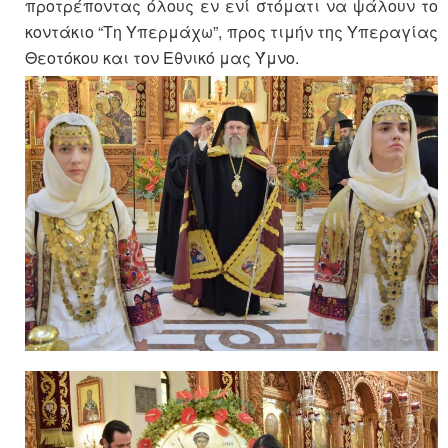
προτρέποντας όλους εν ενί στόματι να ψάλουν το
κοντάκιο “Τη Υπερμάχω”, προς τιμήν της Υπεραγίας
Θεοτόκου και τον Εθνικό μας Ύμνο.