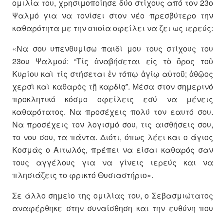
ομιλία του, χρησιμοποίησε δύο στίχους από τον 23ο
Ψαλμό για να τονίσει στον νέο πρεσβύτερο την
καθαρότητα με την οποία οφείλει να ζει ως ιερεύς:
«Να σου υπενθυμίσω παιδί μου τους στίχους του
23ου Ψαλμού: “Τίς ἀναβήσεται εἰς τὸ ὅρος τοῦ
Κυρίου καὶ τίς στήσεται ἐν τόπῳ ἁγίῳ αὐτοῦ; ἀθῷος
χερσὶ καὶ καθαρὸς τῇ καρδίᾳ”. Μέσα στον σημερινό
προκλητικό κόσμο οφείλεις εσύ να μένεις
καθαρότατος. Να προσέχεις πολύ τον εαυτό σου.
Να προσέχεις τον λογισμό σου, τις αισθήσεις σου,
το νου σου, τα πάντα. Διότι, όπως λέει και ο άγιος
Κοσμάς ο Αιτωλός, πρέπει να είσαι καθαρός σαν
τους αγγέλους για να γίνεις ιερεύς και να
πλησιάζεις το φρικτό Θυσιαστήριο».
Σε άλλο σημείο της ομιλίας του, ο Σεβασμιώτατος
αναφέρθηκε στην συναίσθηση και την ευθύνη που