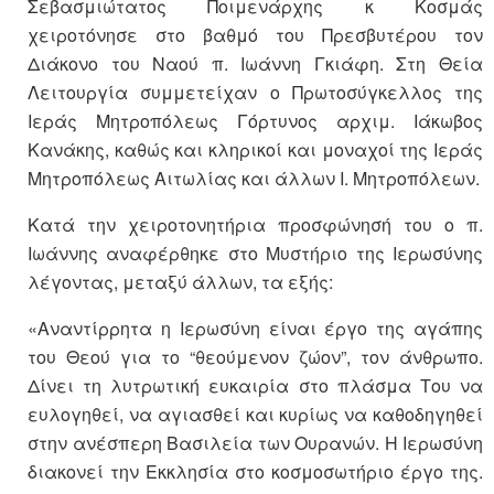
Σεβασμιώτατος Ποιμενάρχης κ Κοσμάς
χειροτόνησε στο βαθμό του Πρεσβυτέρου τον
Διάκονο του Ναού π. Ιωάννη Γκιάφη. Στη Θεία
Λειτουργία συμμετείχαν ο Πρωτοσύγκελλος της
Ιεράς Μητροπόλεως Γόρτυνος αρχιμ. Ιάκωβος
Κανάκης, καθώς και κληρικοί και μοναχοί της Ιεράς
Μητροπόλεως Αιτωλίας και άλλων Ι. Μητροπόλεων.
Κατά την χειροτονητήρια προσφώνησή του ο π.
Ιωάννης αναφέρθηκε στο Μυστήριο της Ιερωσύνης
λέγοντας, μεταξύ άλλων, τα εξής:
«Αναντίρρητα η Ιερωσύνη είναι έργο της αγάπης
του Θεού για το “θεούμενον ζώον”, τον άνθρωπο.
Δίνει τη λυτρωτική ευκαιρία στο πλάσμα Του να
ευλογηθεί, να αγιασθεί και κυρίως να καθοδηγηθεί
στην ανέσπερη Βασιλεία των Ουρανών. Η Ιερωσύνη
διακονεί την Εκκλησία στο κοσμοσωτήριο έργο της.