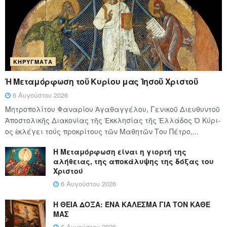
ΚΗΡΎΓΜΑΤΑ
Ἡ Μεταμόρφωση τοῦ Κυρίου μας Ἰησοῦ Χριστοῦ
6 Αυγούστου 2026
Μητροπολίτου Φαναρίου Ἀγαθαγγέλου, Γενικοῦ Διευθυντοῦ
Ἀποστολικῆς Διακονίας τῆς Ἐκκλησίας τῆς Ἑλλάδος Ὁ Κύ­ρι­
ος ἐκλέγει τούς προ­κρί­τους τῶν Μα­θη­τῶν Του Πέ­τρο,...
Η Μεταμόρφωση είναι η γιορτή της
αλήθειας, της αποκάλυψης της δόξας του
Χριστού
6 Αυγούστου 2026
Η ΘΕΙΑ ΔΟΞΑ: ΈΝΑ ΚΑΛΕΣΜΑ ΓΙΑ ΤΟΝ ΚΑΘΕ
ΜΑΣ
5 Αυγούστου 2026