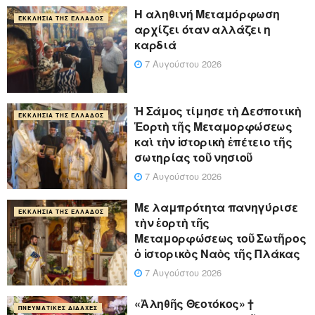
Η αληθινή Μεταμόρφωση
ΕΚΚΛΗΣΊΑ ΤΗΣ ΕΛΛΆΔΟΣ
αρχίζει όταν αλλάζει η
καρδιά
7 Αυγούστου 2026
Ἡ Σάμος τίμησε τὴ Δεσποτικὴ
ΕΚΚΛΗΣΊΑ ΤΗΣ ΕΛΛΆΔΟΣ
Ἑορτὴ τῆς Μεταμορφώσεως
καὶ τὴν ἱστορικὴ ἐπέτειο τῆς
σωτηρίας τοῦ νησιοῦ
7 Αυγούστου 2026
Με λαμπρότητα πανηγύρισε
ΕΚΚΛΗΣΊΑ ΤΗΣ ΕΛΛΆΔΟΣ
τὴν ἑορτὴ τῆς
Μεταμορφώσεως τοῦ Σωτῆρος
ὁ ἱστορικὸς Ναὸς τῆς Πλάκας
7 Αυγούστου 2026
«Ἀληθῆς Θεοτόκος» †
ΠΝΕΥΜΑΤΙΚΈΣ ΔΙΔΑΧΈΣ