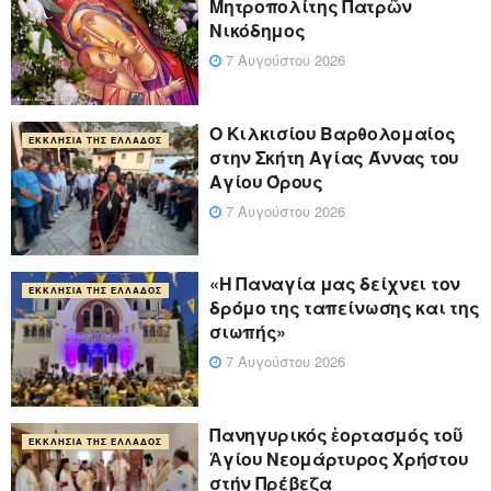
Μητροπολίτης Πατρῶν
Νικόδημος
7 Αυγούστου 2026
Ο Κιλκισίου Βαρθολομαίος
ΕΚΚΛΗΣΊΑ ΤΗΣ ΕΛΛΆΔΟΣ
στην Σκήτη Αγίας Άννας του
Αγίου Όρους
7 Αυγούστου 2026
«Η Παναγία μας δείχνει τον
ΕΚΚΛΗΣΊΑ ΤΗΣ ΕΛΛΆΔΟΣ
δρόμο της ταπείνωσης και της
σιωπής»
7 Αυγούστου 2026
Πανηγυρικός ἑορτασμός τοῦ
ΕΚΚΛΗΣΊΑ ΤΗΣ ΕΛΛΆΔΟΣ
Ἁγίου Νεομάρτυρος Χρήστου
στήν Πρέβεζα