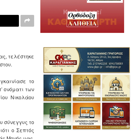
ας, τελέστηκε
στου.
εγκαινίασε το
’ ονόματι των
ίου Νικολάου
υ σύνεγγυς το
ιότι ο Σεπτός
άς Μονής μας,