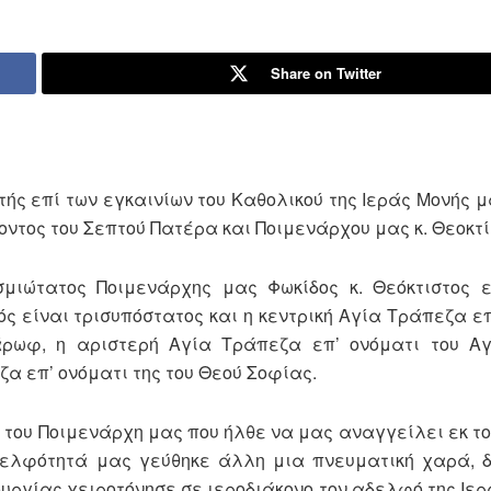
Share on Twitter
ής επί των εγκαινίων του Καθολικού της Ιεράς Μονής μ
ντος του Σεπτού Πατέρα και Ποιμενάρχου μας κ. Θεοκτί
σμιώτατος Ποιμενάρχης μας Φωκίδος κ. Θεόκτιστος 
ός είναι τρισυπόστατος και η κεντρική Αγία Τράπεζα επ
άρωφ, η αριστερή Αγία Τράπεζα επ’ ονόματι του Αγ
ζα επ’ ονόματι της του Θεού Σοφίας.
του Ποιμενάρχη μας που ήλθε να μας αναγγείλει εκ το
ελφότητά μας γεύθηκε άλλη μια πνευματική χαρά, δ
υργίας χειροτόνησε σε ιεροδιάκονο τον αδελφό της Ιερ