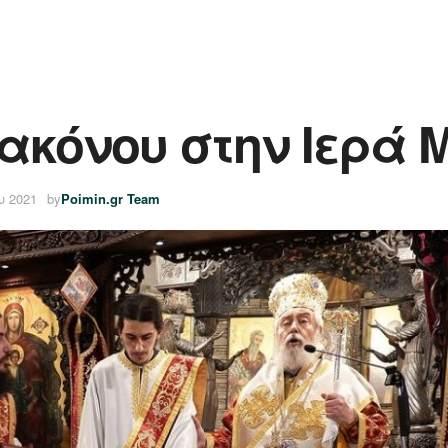
ιακόνου στην Ιερά
υ 2021
by
Poimin.gr Team