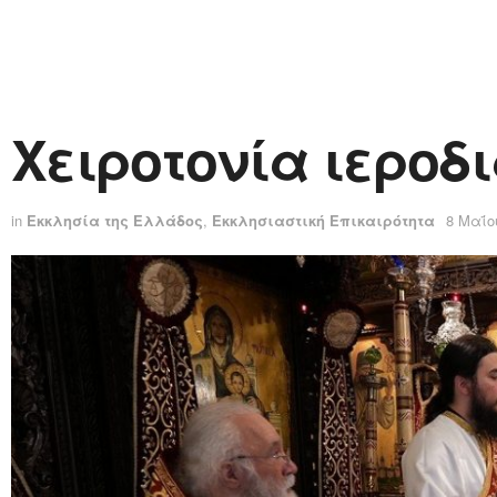
Χειροτονία ιεροδ
in
Εκκλησία της Ελλάδος
,
Εκκλησιαστική Επικαιρότητα
8 Μαΐο