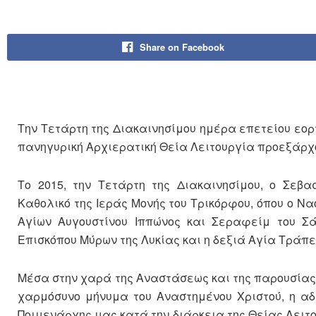
Share on Facebook
Την Τετάρτη της Διακαινησίμου ημέρα επετείου εορτ
πανηγυρική Αρχιερατική Θεία Λειτουργία προεξάρχο
Το 2015, την Τετάρτη της Διακαινησίμου, ο Σεβα
Καθολικό της Ιεράς Μονής του Τρικόρφου, όπου ο Να
Αγίων Αυγουστίνου Ιππώνος και Σεραφείμ του Σ
Επισκόπου Μύρων της Λυκίας και η δεξιά Αγία Τράπε
Μέσα στην χαρά της Αναστάσεως και της παρουσίας 
χαρμόσυνο μήνυμα του Αναστημένου Χριστού, η αδ
Ποιμενάρχης μας κατά την διάρκεια της Θείας Λειτο