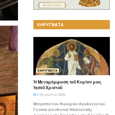
ΚΗΡΥΓΜΑΤΑ
ΚΗΡΎΓΜΑΤΑ
Ἡ Μεταμόρφωση τοῦ Κυρίου μας
Ἰησοῦ Χριστοῦ
6 Αυγούστου 2026
Μητροπολίτου Φαναρίου Ἀγαθαγγέλου,
Γενικοῦ Διευθυντοῦ Ἀποστολικῆς
Διακονίας τῆς Ἐκκλησίας τῆς Ἑλλάδος Ὁ