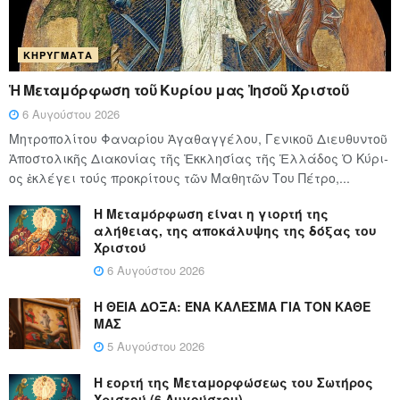
ΚΗΡΎΓΜΑΤΑ
Ἡ Μεταμόρφωση τοῦ Κυρίου μας Ἰησοῦ Χριστοῦ
6 Αυγούστου 2026
Μητροπολίτου Φαναρίου Ἀγαθαγγέλου, Γενικοῦ Διευθυντοῦ
Ἀποστολικῆς Διακονίας τῆς Ἐκκλησίας τῆς Ἑλλάδος Ὁ Κύ­ρι­
ος ἐκλέγει τούς προ­κρί­τους τῶν Μα­θη­τῶν Του Πέ­τρο,...
Η Μεταμόρφωση είναι η γιορτή της
αλήθειας, της αποκάλυψης της δόξας του
Χριστού
6 Αυγούστου 2026
Η ΘΕΙΑ ΔΟΞΑ: ΈΝΑ ΚΑΛΕΣΜΑ ΓΙΑ ΤΟΝ ΚΑΘΕ
ΜΑΣ
5 Αυγούστου 2026
Η εορτή της Μεταμορφώσεως του Σωτήρος
Χριστού (6 Αυγούστου)