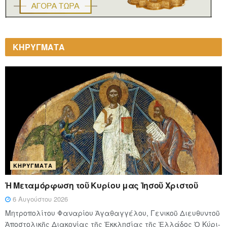
ΚΗΡΥΓΜΑΤΑ
ΚΗΡΎΓΜΑΤΑ
Ἡ Μεταμόρφωση τοῦ Κυρίου μας Ἰησοῦ Χριστοῦ
6 Αυγούστου 2026
Μητροπολίτου Φαναρίου Ἀγαθαγγέλου, Γενικοῦ Διευθυντοῦ
Ἀποστολικῆς Διακονίας τῆς Ἐκκλησίας τῆς Ἑλλάδος Ὁ Κύ­ρι­