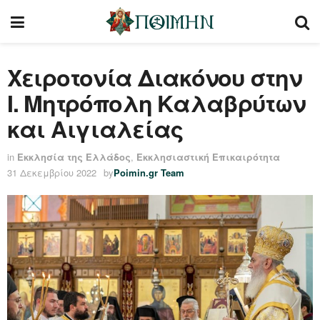
Χειροτονία Διακόνου στην
Ι. Μητρόπολη Καλαβρύτων
και Αιγιαλείας
in
Εκκλησία της Ελλάδος
,
Εκκλησιαστική Επικαιρότητα
31 Δεκεμβρίου 2022
by
Poimin.gr Team