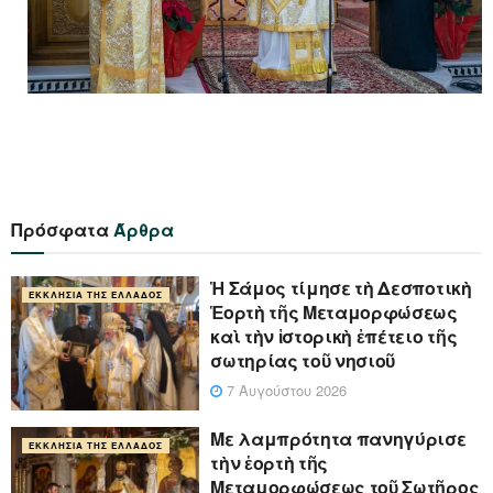
Πρόσφατα
Άρθρα
Ἡ Σάμος τίμησε τὴ Δεσποτικὴ
ΕΚΚΛΗΣΊΑ ΤΗΣ ΕΛΛΆΔΟΣ
Ἑορτὴ τῆς Μεταμορφώσεως
καὶ τὴν ἱστορικὴ ἐπέτειο τῆς
σωτηρίας τοῦ νησιοῦ
7 Αυγούστου 2026
Με λαμπρότητα πανηγύρισε
ΕΚΚΛΗΣΊΑ ΤΗΣ ΕΛΛΆΔΟΣ
τὴν ἑορτὴ τῆς
Μεταμορφώσεως τοῦ Σωτῆρος