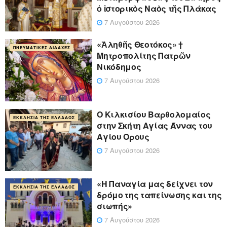
ὁ ἱστορικὸς Ναὸς τῆς Πλάκας
7 Αυγούστου 2026
«Ἀληθῆς Θεοτόκος» †
ΠΝΕΥΜΑΤΙΚΈΣ ΔΙΔΑΧΈΣ
Μητροπολίτης Πατρῶν
Νικόδημος
7 Αυγούστου 2026
Ο Κιλκισίου Βαρθολομαίος
ΕΚΚΛΗΣΊΑ ΤΗΣ ΕΛΛΆΔΟΣ
στην Σκήτη Αγίας Άννας του
Αγίου Όρους
7 Αυγούστου 2026
«Η Παναγία μας δείχνει τον
ΕΚΚΛΗΣΊΑ ΤΗΣ ΕΛΛΆΔΟΣ
δρόμο της ταπείνωσης και της
σιωπής»
7 Αυγούστου 2026