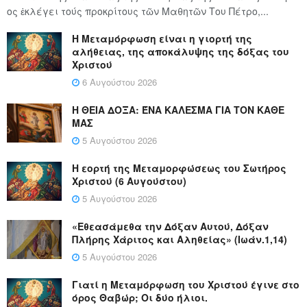
ος ἐκλέγει τούς προ­κρί­τους τῶν Μα­θη­τῶν Του Πέ­τρο,...
Η Μεταμόρφωση είναι η γιορτή της
αλήθειας, της αποκάλυψης της δόξας του
Χριστού
6 Αυγούστου 2026
Η ΘΕΙΑ ΔΟΞΑ: ΈΝΑ ΚΑΛΕΣΜΑ ΓΙΑ ΤΟΝ ΚΑΘΕ
ΜΑΣ
5 Αυγούστου 2026
Η εορτή της Μεταμορφώσεως του Σωτήρος
Χριστού (6 Αυγούστου)
5 Αυγούστου 2026
«Εθεασάμεθα την Δόξαν Αυτού, Δόξαν
Πλήρης Χάριτος και Αληθείας» (Ιωάν.1,14)
5 Αυγούστου 2026
Γιατί η Μεταμόρφωση του Χριστού έγινε στο
όρος Θαβώρ; Οι δύο ήλιοι.