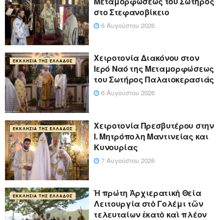
Μεταμορφώσεως του Σωτήρος
στο Στεφανοβίκειο
6 Αυγούστου 2026
Χειροτονία Διακόνου στον
ΕΚΚΛΗΣΊΑ ΤΗΣ ΕΛΛΆΔΟΣ
Ιερό Ναό της Μεταμορφώσεως
του Σωτήρος Παλαιοκερασιάς
6 Αυγούστου 2026
Xειροτονία Πρεσβυτέρου στην
ΕΚΚΛΗΣΊΑ ΤΗΣ ΕΛΛΆΔΟΣ
Ι. Μητρόπολη Μαντινείας και
Κυνουρίας
7 Αυγούστου 2026
Ἡ πρώτη Ἀρχιερατικὴ Θεία
ΕΚΚΛΗΣΊΑ ΤΗΣ ΕΛΛΆΔΟΣ
Λειτουργία στὸ Γολέμι τῶν
τελευταίων ἑκατὸ καὶ πλέον