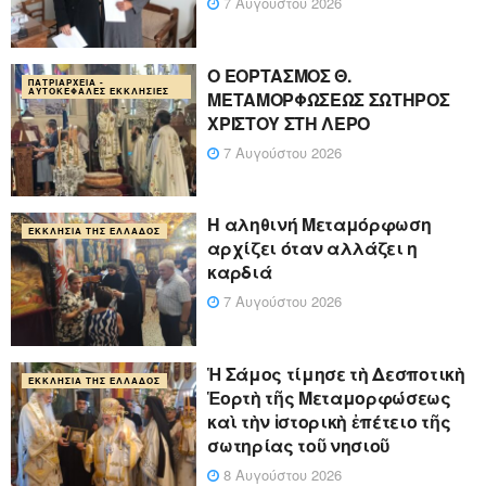
7 Αυγούστου 2026
Ο ΕΟΡΤΑΣΜΟΣ Θ.
ΠΑΤΡΙΑΡΧΕΊΑ -
ΑΥΤΟΚΈΦΑΛΕΣ ΕΚΚΛΗΣΊΕΣ
ΜΕΤΑΜΟΡΦΩΣΕΩΣ ΣΩΤΗΡΟΣ
ΧΡΙΣΤΟΥ ΣΤΗ ΛΕΡΟ
7 Αυγούστου 2026
Η αληθινή Μεταμόρφωση
ΕΚΚΛΗΣΊΑ ΤΗΣ ΕΛΛΆΔΟΣ
αρχίζει όταν αλλάζει η
καρδιά
7 Αυγούστου 2026
Ἡ Σάμος τίμησε τὴ Δεσποτικὴ
ΕΚΚΛΗΣΊΑ ΤΗΣ ΕΛΛΆΔΟΣ
Ἑορτὴ τῆς Μεταμορφώσεως
καὶ τὴν ἱστορικὴ ἐπέτειο τῆς
σωτηρίας τοῦ νησιοῦ
8 Αυγούστου 2026