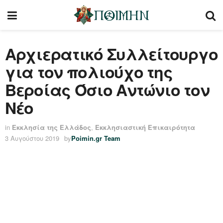
Αρχιερατικό Συλλείτουργο
για τον πολιούχο της
Βεροίας Όσιο Αντώνιο τον
Νέο
in
Εκκλησία της Ελλάδος
,
Εκκλησιαστική Επικαιρότητα
3 Αυγούστου 2019
by
Poimin.gr Team