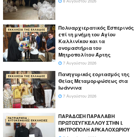
8 Αυγούστου 2026
Πολυαρχιερατικός Εσπερινός
ΕΚΚΛΗΣΊΑ ΤΗΣ ΕΛΛΆΔΟΣ
επί τη μνήμη του Αγίου
Καλλινίκου και τα
ονομαστήρια του
Μητροπολίτου Άρτης
7 Αυγούστου 2026
Πανηγυρικός εορτασμός της
ΕΚΚΛΗΣΊΑ ΤΗΣ ΕΛΛΆΔΟΣ
Θείας Μεταμορφώσεως στα
Ιωάννινα
7 Αυγούστου 2026
ΠΑΡΑΔΟΣΗ ΠΑΡΑΛΑΒΗ
ΠΑΤΡΙΑΡΧΕΊΑ -
ΑΥΤΟΚΈΦΑΛΕΣ ΕΚΚΛΗΣΊΕΣ
ΠΡΩΤΟΣΥΓΚΕΛΛΟΥ ΣΤΗΝ Ι.
ΜΗΤΡΟΠΟΛΗ ΑΡΚΑΛΟΧΩΡΙΟΥ