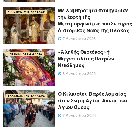
Με λαμπρότητα πανηγύρισε
ΕΚΚΛΗΣΊΑ ΤΗΣ ΕΛΛΆΔΟΣ
τὴν ἑορτὴ τῆς
Μεταμορφώσεως τοῦ Σωτῆρος
ὁ ἱστορικὸς Ναὸς τῆς Πλάκας
7 Αυγούστου 2026
«Ἀληθῆς Θεοτόκος» †
ΠΝΕΥΜΑΤΙΚΈΣ ΔΙΔΑΧΈΣ
Μητροπολίτης Πατρῶν
Νικόδημος
8 Αυγούστου 2026
Ο Κιλκισίου Βαρθολομαίος
ΕΚΚΛΗΣΊΑ ΤΗΣ ΕΛΛΆΔΟΣ
στην Σκήτη Αγίας Άννας του
Αγίου Όρους
7 Αυγούστου 2026