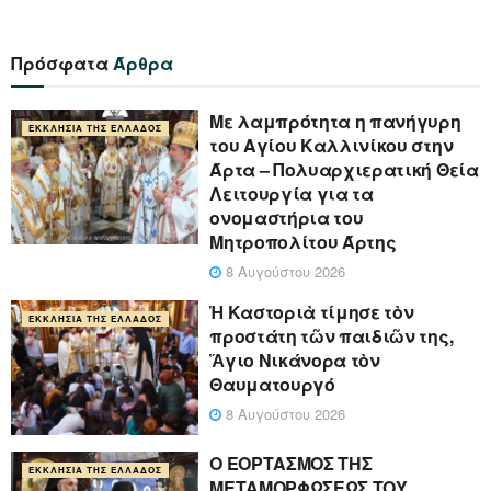
Πρόσφατα
Άρθρα
Με λαμπρότητα η πανήγυρη
ΕΚΚΛΗΣΊΑ ΤΗΣ ΕΛΛΆΔΟΣ
του Αγίου Καλλινίκου στην
Άρτα – Πολυαρχιερατική Θεία
Λειτουργία για τα
ονομαστήρια του
Μητροπολίτου Άρτης
8 Αυγούστου 2026
Ἡ Καστοριὰ τίμησε τὸν
ΕΚΚΛΗΣΊΑ ΤΗΣ ΕΛΛΆΔΟΣ
προστάτη τῶν παιδιῶν της,
Ἅγιο Νικάνορα τὸν
Θαυματουργό
8 Αυγούστου 2026
Ο ΕΟΡΤΑΣΜΟΣ ΤΗΣ
ΕΚΚΛΗΣΊΑ ΤΗΣ ΕΛΛΆΔΟΣ
ΜΕΤΑΜΟΡΦΩΣΕΩΣ ΤΟΥ