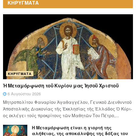
ΚΗΡΥΓΜΑΤΑ
ΚΗΡΎΓΜΑΤΑ
Ἡ Μεταμόρφωση τοῦ Κυρίου μας Ἰησοῦ Χριστοῦ
6 Αυγούστου 2026
Μητροπολίτου Φαναρίου Ἀγαθαγγέλου, Γενικοῦ Διευθυντοῦ
Ἀποστολικῆς Διακονίας τῆς Ἐκκλησίας τῆς Ἑλλάδος Ὁ Κύ­ρι­
ος ἐκλέγει τούς προ­κρί­τους τῶν Μα­θη­τῶν Του Πέ­τρο,...
Η Μεταμόρφωση είναι η γιορτή της
αλήθειας, της αποκάλυψης της δόξας του