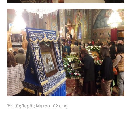
Ἐκ τῆς Ἱερᾶς Μητροπόλεως