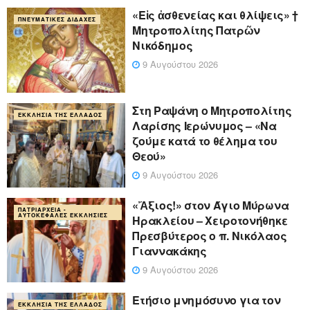
«Eἰς ἀσθενείας και θλίψεις» †
ΠΝΕΥΜΑΤΙΚΈΣ ΔΙΔΑΧΈΣ
Μητροπολίτης Πατρῶν
Νικόδημος
9 Αυγούστου 2026
Στη Ραψάνη ο Μητροπολίτης
ΕΚΚΛΗΣΊΑ ΤΗΣ ΕΛΛΆΔΟΣ
Λαρίσης Ιερώνυμος – «Να
ζούμε κατά το θέλημα του
Θεού»
9 Αυγούστου 2026
«Ἄξιος!» στον Άγιο Μύρωνα
ΠΑΤΡΙΑΡΧΕΊΑ -
ΑΥΤΟΚΈΦΑΛΕΣ ΕΚΚΛΗΣΊΕΣ
Ηρακλείου – Χειροτονήθηκε
Πρεσβύτερος ο π. Νικόλαος
Γιαννακάκης
9 Αυγούστου 2026
Ετήσιο μνημόσυνο για τον
ΕΚΚΛΗΣΊΑ ΤΗΣ ΕΛΛΆΔΟΣ