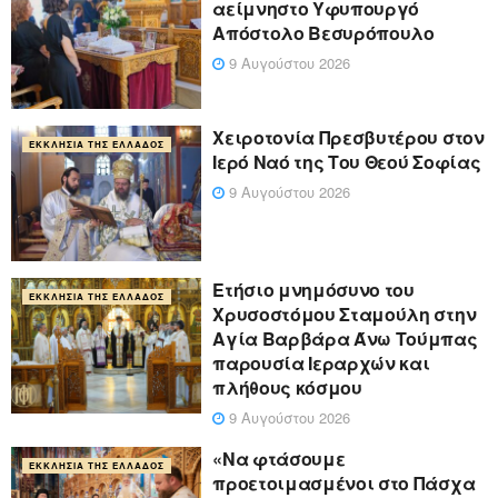
αείμνηστο Υφυπουργό
Απόστολο Βεσυρόπουλο
9 Αυγούστου 2026
Χειροτονία Πρεσβυτέρου στον
ΕΚΚΛΗΣΊΑ ΤΗΣ ΕΛΛΆΔΟΣ
Ιερό Ναό της Του Θεού Σοφίας
9 Αυγούστου 2026
Ετήσιο μνημόσυνο του
ΕΚΚΛΗΣΊΑ ΤΗΣ ΕΛΛΆΔΟΣ
Χρυσοστόμου Σταμούλη στην
Αγία Βαρβάρα Άνω Τούμπας
παρουσία Ιεραρχών και
πλήθους κόσμου
9 Αυγούστου 2026
«Να φτάσουμε
ΕΚΚΛΗΣΊΑ ΤΗΣ ΕΛΛΆΔΟΣ
προετοιμασμένοι στο Πάσχα