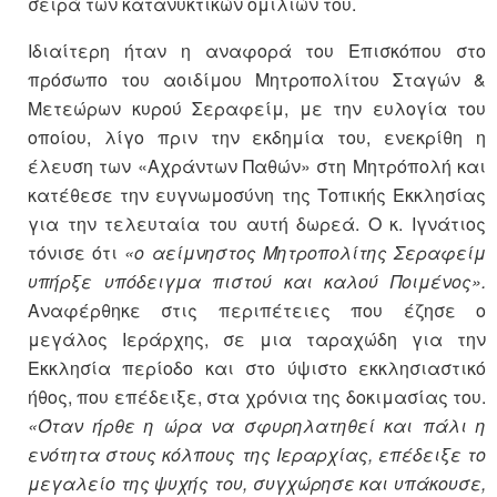
σειρά των κατανυκτικών ομιλιών του.
Ιδιαίτερη ήταν η αναφορά του Επισκόπου στο
πρόσωπο του αοιδίμου Μητροπολίτου Σταγών &
Μετεώρων κυρού Σεραφείμ, με την ευλογία του
οποίου, λίγο πριν την εκδημία του, ενεκρίθη η
έλευση των «Αχράντων Παθών» στη Μητρόπολή και
κατέθεσε την ευγνωμοσύνη της Τοπικής Εκκλησίας
για την τελευταία του αυτή δωρεά. Ο κ. Ιγνάτιος
τόνισε ότι
«ο αείμνηστος Μητροπολίτης Σεραφείμ
υπήρξε υπόδειγμα πιστού και καλού Ποιμένος».
Αναφέρθηκε στις περιπέτειες που έζησε ο
μεγάλος Ιεράρχης, σε μια ταραχώδη για την
Εκκλησία περίοδο και στο ύψιστο εκκλησιαστικό
ήθος, που επέδειξε, στα χρόνια της δοκιμασίας του.
«Όταν ήρθε η ώρα να σφυρηλατηθεί και πάλι η
ενότητα στους κόλπους της Ιεραρχίας, επέδειξε το
μεγαλείο της ψυχής του, συγχώρησε και υπάκουσε,