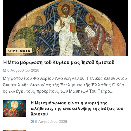
ΚΗΡΎΓΜΑΤΑ
Ἡ Μεταμόρφωση τοῦ Κυρίου μας Ἰησοῦ Χριστοῦ
6 Αυγούστου 2026
Μητροπολίτου Φαναρίου Ἀγαθαγγέλου, Γενικοῦ Διευθυντοῦ
Ἀποστολικῆς Διακονίας τῆς Ἐκκλησίας τῆς Ἑλλάδος Ὁ Κύ­ρι­
ος ἐκλέγει τούς προ­κρί­τους τῶν Μα­θη­τῶν Του Πέ­τρο,...
Η Μεταμόρφωση είναι η γιορτή της
αλήθειας, της αποκάλυψης της δόξας του
Χριστού
6 Αυγούστου 2026