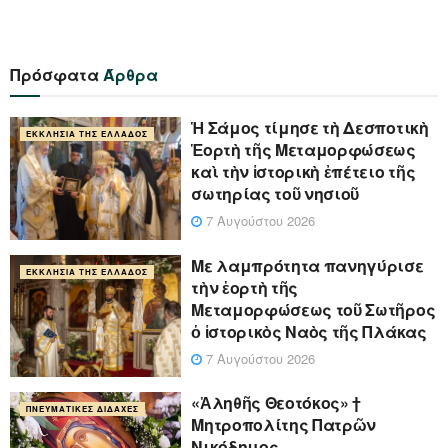
Πρόσφατα
Άρθρα
Ἡ Σάμος τίμησε τὴ Δεσποτικὴ
ΕΚΚΛΗΣΊΑ ΤΗΣ ΕΛΛΆΔΟΣ
Ἑορτὴ τῆς Μεταμορφώσεως
καὶ τὴν ἱστορικὴ ἐπέτειο τῆς
σωτηρίας τοῦ νησιοῦ
7 Αυγούστου 2026
Με λαμπρότητα πανηγύρισε
ΕΚΚΛΗΣΊΑ ΤΗΣ ΕΛΛΆΔΟΣ
τὴν ἑορτὴ τῆς
Μεταμορφώσεως τοῦ Σωτῆρος
ὁ ἱστορικὸς Ναὸς τῆς Πλάκας
7 Αυγούστου 2026
«Ἀληθῆς Θεοτόκος» †
ΠΝΕΥΜΑΤΙΚΈΣ ΔΙΔΑΧΈΣ
Μητροπολίτης Πατρῶν
Νικόδημος