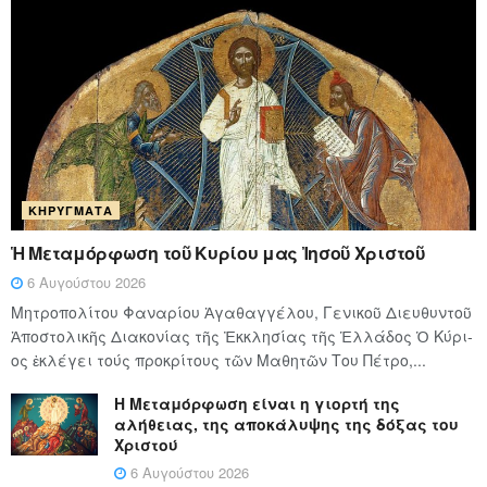
ΚΗΡΎΓΜΑΤΑ
Ἡ Μεταμόρφωση τοῦ Κυρίου μας Ἰησοῦ Χριστοῦ
6 Αυγούστου 2026
Μητροπολίτου Φαναρίου Ἀγαθαγγέλου, Γενικοῦ Διευθυντοῦ
Ἀποστολικῆς Διακονίας τῆς Ἐκκλησίας τῆς Ἑλλάδος Ὁ Κύ­ρι­
ος ἐκλέγει τούς προ­κρί­τους τῶν Μα­θη­τῶν Του Πέ­τρο,...
Η Μεταμόρφωση είναι η γιορτή της
αλήθειας, της αποκάλυψης της δόξας του
Χριστού
6 Αυγούστου 2026