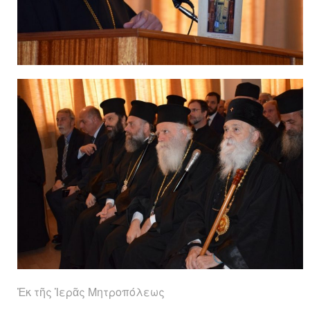
Ἐκ τῆς Ἱερᾶς Μητροπόλεως