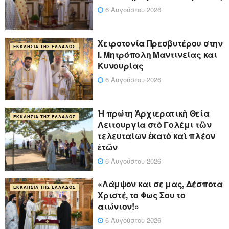
6 Αυγούστου 2026
Xειροτονία Πρεσβυτέρου στην
ΕΚΚΛΗΣΊΑ ΤΗΣ ΕΛΛΆΔΟΣ
Ι. Μητρόπολη Μαντινείας και
Κυνουρίας
6 Αυγούστου 2026
Ἡ πρώτη Ἀρχιερατικὴ Θεία
ΕΚΚΛΗΣΊΑ ΤΗΣ ΕΛΛΆΔΟΣ
Λειτουργία στὸ Γολέμι τῶν
τελευταίων ἑκατὸ καὶ πλέον
ἐτῶν
6 Αυγούστου 2026
«Λάμψον και σε μας, Δέσποτα
ΕΚΚΛΗΣΊΑ ΤΗΣ ΕΛΛΆΔΟΣ
Χριστέ, το Φως Σου το
αιώνιον!»
6 Αυγούστου 2026