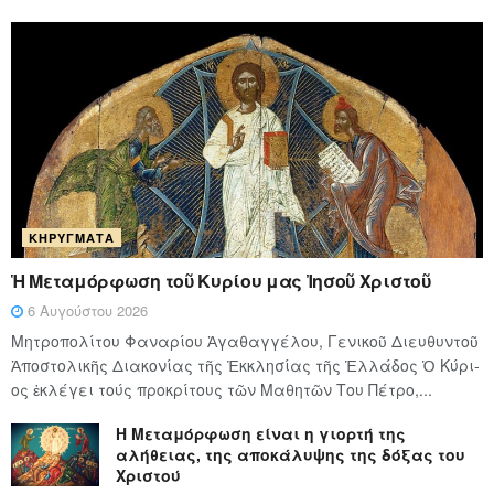
ΚΗΡΎΓΜΑΤΑ
Ἡ Μεταμόρφωση τοῦ Κυρίου μας Ἰησοῦ Χριστοῦ
6 Αυγούστου 2026
Μητροπολίτου Φαναρίου Ἀγαθαγγέλου, Γενικοῦ Διευθυντοῦ
Ἀποστολικῆς Διακονίας τῆς Ἐκκλησίας τῆς Ἑλλάδος Ὁ Κύ­ρι­
ος ἐκλέγει τούς προ­κρί­τους τῶν Μα­θη­τῶν Του Πέ­τρο,...
Η Μεταμόρφωση είναι η γιορτή της
αλήθειας, της αποκάλυψης της δόξας του
Χριστού