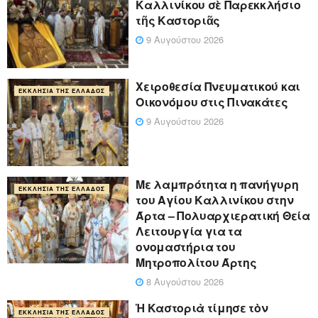
Καλλινίκου σὲ Παρεκκλήσιο
τῆς Καστοριᾶς
9 Αυγούστου 2026
Χειροθεσία Πνευματικού και
ΕΚΚΛΗΣΊΑ ΤΗΣ ΕΛΛΆΔΟΣ
Οικονόμου στις Πινακάτες
9 Αυγούστου 2026
Με λαμπρότητα η πανήγυρη
ΕΚΚΛΗΣΊΑ ΤΗΣ ΕΛΛΆΔΟΣ
του Αγίου Καλλινίκου στην
Άρτα – Πολυαρχιερατική Θεία
Λειτουργία για τα
ονομαστήρια του
Μητροπολίτου Άρτης
8 Αυγούστου 2026
Ἡ Καστοριὰ τίμησε τὸν
ΕΚΚΛΗΣΊΑ ΤΗΣ ΕΛΛΆΔΟΣ