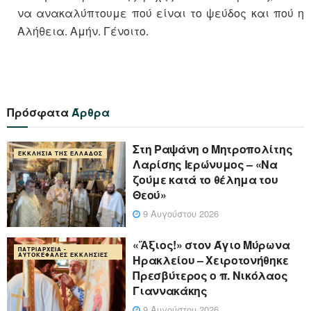
να ανακαλύπτουμε πού είναι το ψεύδος και πού η
Αλήθεια. Αμήν. Γένοιτο.
Πρόσφατα
Άρθρα
Στη Ραψάνη ο Μητροπολίτης
ΕΚΚΛΗΣΊΑ ΤΗΣ ΕΛΛΆΔΟΣ
Λαρίσης Ιερώνυμος – «Να
ζούμε κατά το θέλημα του
Θεού»
9 Αυγούστου 2026
«Ἄξιος!» στον Άγιο Μύρωνα
ΠΑΤΡΙΑΡΧΕΊΑ -
ΑΥΤΟΚΈΦΑΛΕΣ ΕΚΚΛΗΣΊΕΣ
Ηρακλείου – Χειροτονήθηκε
Πρεσβύτερος ο π. Νικόλαος
Γιαννακάκης
9 Αυγούστου 2026