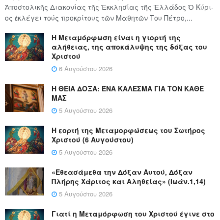
Ἀποστολικῆς Διακονίας τῆς Ἐκκλησίας τῆς Ἑλλάδος Ὁ Κύ­ρι­
ος ἐκλέγει τούς προ­κρί­τους τῶν Μα­θη­τῶν Του Πέ­τρο,...
Η Μεταμόρφωση είναι η γιορτή της
αλήθειας, της αποκάλυψης της δόξας του
Χριστού
6 Αυγούστου 2026
Η ΘΕΙΑ ΔΟΞΑ: ΈΝΑ ΚΑΛΕΣΜΑ ΓΙΑ ΤΟΝ ΚΑΘΕ
ΜΑΣ
5 Αυγούστου 2026
Η εορτή της Μεταμορφώσεως του Σωτήρος
Χριστού (6 Αυγούστου)
5 Αυγούστου 2026
«Εθεασάμεθα την Δόξαν Αυτού, Δόξαν
Πλήρης Χάριτος και Αληθείας» (Ιωάν.1,14)
5 Αυγούστου 2026
Γιατί η Μεταμόρφωση του Χριστού έγινε στο