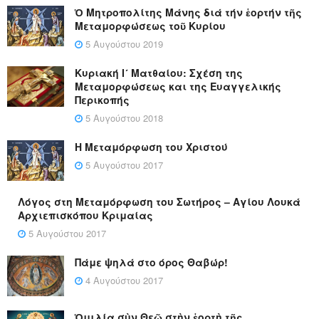
Ὁ Μητροπολίτης Μάνης διά τήν ἑορτήν τῆς
Μεταμορφώσεως τοῦ Κυρίου
5 Αυγούστου 2019
Κυριακή Ι´ Ματθαίου: Σχέση της
Μεταμορφώσεως και της Ευαγγελικής
Περικοπής
5 Αυγούστου 2018
Η Μεταμόρφωση του Χριστού
5 Αυγούστου 2017
Λόγος στη Μεταμόρφωση του Σωτήρος – Αγίου Λουκά
Αρχιεπισκόπου Κριμαίας
5 Αυγούστου 2017
Πάμε ψηλά στο όρος Θαβώρ!
4 Αυγούστου 2017
Ὁμιλία σὺν Θεῷ στὴν ἑορτὴ τῆς