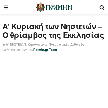
Α’ Κυριακή των Νηστειών –
Ο θρίαμβος της Εκκλησίας
in
Α΄ ΝΗΣΤΕΙΩΝ
,
Κηρύγματα
,
Πνευματικές Διδαχές
23 Μαρτίου 2024
by
Poimin.gr Team